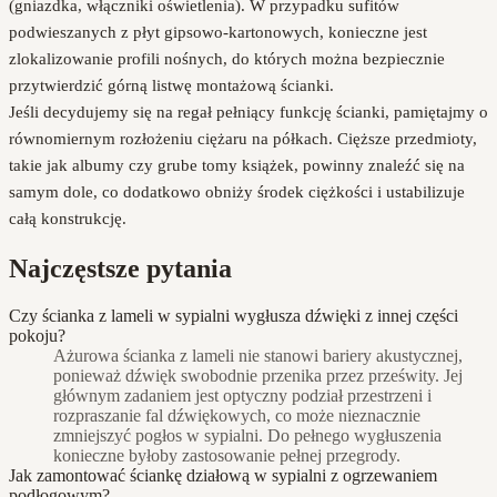
(gniazdka, włączniki oświetlenia). W przypadku sufitów
podwieszanych z płyt gipsowo-kartonowych, konieczne jest
zlokalizowanie profili nośnych, do których można bezpiecznie
przytwierdzić górną listwę montażową ścianki.
Jeśli decydujemy się na regał pełniący funkcję ścianki, pamiętajmy o
równomiernym rozłożeniu ciężaru na półkach. Cięższe przedmioty,
takie jak albumy czy grube tomy książek, powinny znaleźć się na
samym dole, co dodatkowo obniży środek ciężkości i ustabilizuje
całą konstrukcję.
Najczęstsze pytania
Czy ścianka z lameli w sypialni wygłusza dźwięki z innej części
pokoju?
Ażurowa ścianka z lameli nie stanowi bariery akustycznej,
ponieważ dźwięk swobodnie przenika przez prześwity. Jej
głównym zadaniem jest optyczny podział przestrzeni i
rozpraszanie fal dźwiękowych, co może nieznacznie
zmniejszyć pogłos w sypialni. Do pełnego wygłuszenia
konieczne byłoby zastosowanie pełnej przegrody.
Jak zamontować ściankę działową w sypialni z ogrzewaniem
podłogowym?