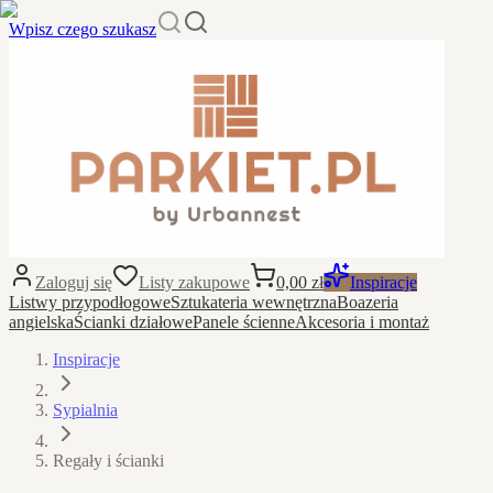
Wpisz czego szukasz
Zaloguj się
Listy zakupowe
0,00 zł
Inspiracje
Listwy przypodłogowe
Sztukateria wewnętrzna
Boazeria
angielska
Ścianki działowe
Panele ścienne
Akcesoria i montaż
Inspiracje
Sypialnia
Regały i ścianki