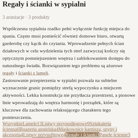
Regały i ścianki
w sypialni
3
aranżacje
·
3
produkty
Współczesna sypialnia rzadko pełni wyłącznie funkcję miejsca do
spania. Często musi pomieścić również domowe biuro, otwartą
garderobę czy kącik do czytania. Wprowadzenie pełnych ścian
działowych w celu wydzielenia tych stref zazwyczaj kończy się
optycznym pomniejszeniem wnętrza i zablokowaniem dostępu do
naturalnego światła. Rozwiązaniem tego problemu są ażurowe
regały
i
ścianki z lameli
.
Zastosowanie przepierzenia w sypialni pozwala na subtelne
wyznaczenie granic pomiędzy strefą wypoczynku a miejscem
aktywności. Lekka konstrukcja nie przytłacza przestrzeni, a pionowe
linie wprowadzają do wnętrza harmonię i porządek, które są
kluczowe dla zachowania relaksującego charakteru tego
pomieszczenia.
Wszystkie
Lamele
13
Listwy przypodłogowe
9
Sztukateria
ścienna
6
Boazeria angielska
4
Maskownice karnisza, szyny i
akcesoria
4
Listwy przysufitowe
4
Regały i ścianki
3
Panele ścienne
3