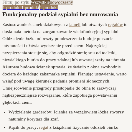
Filtruj po stylu:
Wszystkie
nowoczesny
1
produkt
1
produkt
1
produkt
Funkcjonalny podział sypialni bez murowania
Zastosowanie ścianek działowych z
lameli
lub otwartych
regałów
to
doskonała metoda na zorganizowanie wielofunkcyjnej sypialni.
Oddzielenie łóżka od reszty pomieszczenia buduje poczucie
intymności i ułatwia wyciszenie przed snem. Najczęściej
przepierzenia stosuje się, aby odgrodzić strefę snu od toaletki,
niewielkiego biurka do pracy zdalnej lub otwartej szafy na ubrania.
Ażurowa budowa ścianek sprawia, że światło z okna swobodnie
dociera do każdego zakamarka sypialni. Planując ustawienie, warto
wziąć pod uwagę kierunek padania promieni słonecznych.
Umiejscowienie przegrody prostopadle do okna to zazwyczaj
najbezpieczniejsze rozwiązanie, które zapobiega powstawaniu
głębokich cieni.
Wydzielenie garderoby: ścianka za wezgłowiem łóżka stworzy
naturalny korytarz dla szaf.
Kącik do pracy:
regał
z książkami fizycznie oddzieli biurko,