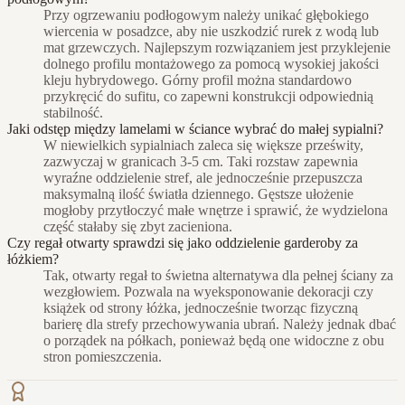
Przy ogrzewaniu podłogowym należy unikać głębokiego
wiercenia w posadzce, aby nie uszkodzić rurek z wodą lub
mat grzewczych. Najlepszym rozwiązaniem jest przyklejenie
dolnego profilu montażowego za pomocą wysokiej jakości
kleju hybrydowego. Górny profil można standardowo
przykręcić do sufitu, co zapewni konstrukcji odpowiednią
stabilność.
Jaki odstęp między lamelami w ściance wybrać do małej sypialni?
W niewielkich sypialniach zaleca się większe prześwity,
zazwyczaj w granicach 3-5 cm. Taki rozstaw zapewnia
wyraźne oddzielenie stref, ale jednocześnie przepuszcza
maksymalną ilość światła dziennego. Gęstsze ułożenie
mogłoby przytłoczyć małe wnętrze i sprawić, że wydzielona
część stałaby się zbyt zacieniona.
Czy regał otwarty sprawdzi się jako oddzielenie garderoby za
łóżkiem?
Tak, otwarty regał to świetna alternatywa dla pełnej ściany za
wezgłowiem. Pozwala na wyeksponowanie dekoracji czy
książek od strony łóżka, jednocześnie tworząc fizyczną
barierę dla strefy przechowywania ubrań. Należy jednak dbać
o porządek na półkach, ponieważ będą one widoczne z obu
stron pomieszczenia.