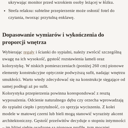
ukrywając monitor przed wzrokiem osoby leżącej w łóżku.
Strefa relaksu: subtelne przepierzenie może osłonić fotel do
czytania, tworząc przytulną enklawę.
Dopasowanie wymiarów i wykończenia do
proporcji wnętrza
Wybierając
regały
i ścianki do sypialni, należy zwrócić szczególną
uwagę na ich wysokość, gęstość rozstawienia lameli oraz
kolorystykę. W niskich pomieszczeniach (poniżej 260 cm) pionowe
elementy konstrukcyjne optycznie podwyższą sufit, nadając wnętrzu
smukłości. Warto wtedy zdecydować się na konstrukcje sięgające od
samej podłogi aż po sufit.
Kolorystyka przepierzenia powinna korespondować z resztą
wyposażenia. Odcienie naturalnego dębu czy orzecha wprowadzają
do sypialni ciepło i przytulność, co sprzyja wyciszeniu. Z kolei
modele w matowej czerni lub bieli mogą stanowić wyrazisty akcent
architektoniczny. Gęstość prześwitów decyduje o stopniu intymności
– im bliżej siebie osadzone są pionowe profile, tym mocniej