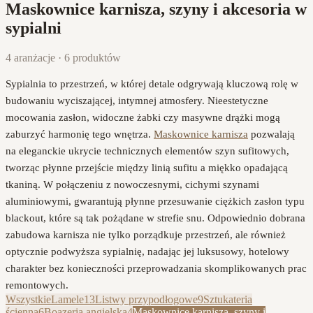
Maskownice karnisza, szyny i akcesoria
w
sypialni
4
aranżacje
·
6
produktów
Sypialnia to przestrzeń, w której detale odgrywają kluczową rolę w
budowaniu wyciszającej, intymnej atmosfery. Nieestetyczne
mocowania zasłon, widoczne żabki czy masywne drążki mogą
zaburzyć harmonię tego wnętrza.
Maskownice karnisza
pozwalają
na eleganckie ukrycie technicznych elementów szyn sufitowych,
tworząc płynne przejście między linią sufitu a miękko opadającą
tkaniną. W połączeniu z nowoczesnymi, cichymi szynami
aluminiowymi, gwarantują płynne przesuwanie ciężkich zasłon typu
blackout, które są tak pożądane w strefie snu. Odpowiednio dobrana
zabudowa karnisza nie tylko porządkuje przestrzeń, ale również
optycznie podwyższa sypialnię, nadając jej luksusowy, hotelowy
charakter bez konieczności przeprowadzania skomplikowanych prac
remontowych.
Wszystkie
Lamele
13
Listwy przypodłogowe
9
Sztukateria
ścienna
6
Boazeria angielska
4
Maskownice karnisza, szyny i