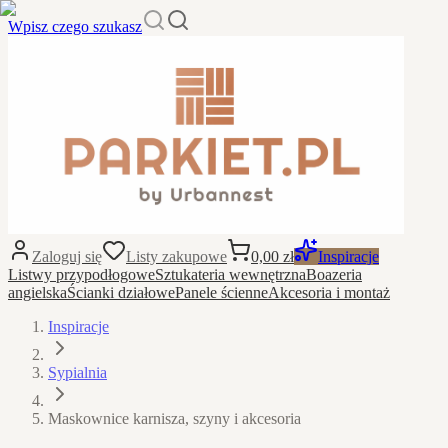
Wpisz czego szukasz
Zaloguj się
Listy zakupowe
0,00 zł
Inspiracje
Listwy przypodłogowe
Sztukateria wewnętrzna
Boazeria
angielska
Ścianki działowe
Panele ścienne
Akcesoria i montaż
Inspiracje
Sypialnia
Maskownice karnisza, szyny i akcesoria