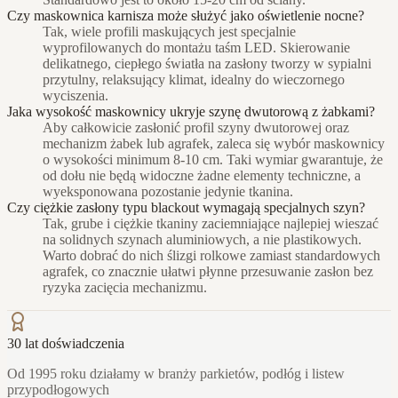
Czy maskownica karnisza może służyć jako oświetlenie nocne?
Tak, wiele profili maskujących jest specjalnie
wyprofilowanych do montażu taśm LED. Skierowanie
delikatnego, ciepłego światła na zasłony tworzy w sypialni
przytulny, relaksujący klimat, idealny do wieczornego
wyciszenia.
Jaka wysokość maskownicy ukryje szynę dwutorową z żabkami?
Aby całkowicie zasłonić profil szyny dwutorowej oraz
mechanizm żabek lub agrafek, zaleca się wybór maskownicy
o wysokości minimum 8-10 cm. Taki wymiar gwarantuje, że
od dołu nie będą widoczne żadne elementy techniczne, a
wyeksponowana pozostanie jedynie tkanina.
Czy ciężkie zasłony typu blackout wymagają specjalnych szyn?
Tak, grube i ciężkie tkaniny zaciemniające najlepiej wieszać
na solidnych szynach aluminiowych, a nie plastikowych.
Warto dobrać do nich ślizgi rolkowe zamiast standardowych
agrafek, co znacznie ułatwi płynne przesuwanie zasłon bez
ryzyka zacięcia mechanizmu.
30 lat doświadczenia
Od 1995 roku działamy w branży parkietów, podłóg i listew
przypodłogowych