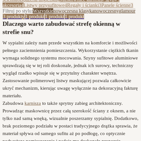
akcesoria
4
Listwy przysufitowe
4
Regały i ścianki
3
Panele ścienne
3
Filtruj po stylu:
Wszystkie
nowoczesna klasyka
nowoczesny
glamour
3
produkty
1
produkt
1
produkt
1
produkt
Dlaczego warto zabudować strefę okienną w
strefie snu?
W sypialni zależy nam przede wszystkim na komforcie i możliwości
pełnego zaciemnienia pomieszczenia. Wykorzystanie ciężkich tkanin
wymaga solidnego systemu mocowania. Szyny sufitowe aluminiowe
sprawdzają się w tej roli doskonale, jednak ich surowy, techniczny
wygląd rzadko wpisuje się w przytulny charakter wnętrza.
Zastosowanie polimerowej listwy maskującej pozwala całkowicie
ukryć mechanizm, kierując uwagę wyłącznie na dekoracyjną fakturę
materiału.
Zabudowa
karnisza
to także sprytny zabieg architektoniczny.
Prowadząc maskownicę przez całą szerokość ściany z oknem, a nie
tylko nad samą wnęką, wizualnie poszerzamy sypialnię. Dodatkowo,
brak poziomego podziału w postaci tradycyjnego drążka sprawia, że
materiał spływa od samego sufitu aż po podłogę, co optycznie
podwyższa pomieszczenie i nadaje mu doskonałe proporcje.