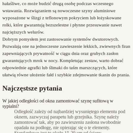
hałaśliwe, co może budzić drugą osobę podczas wczesnego
wstawania. Rozwiązaniem są nowoczesne szyny aluminiowe
wyposażone w ślizgi z teflonowym pokryciem lub łożyskowane
rolki, które gwarantują bezszelestne i płynne przesuwanie nawet
najcięższych welurów.
Dobrym pomysłem jest zastosowanie systemów dwutorowych.
Pozwalają one na jednoczesne zawieszenie lekkich, zwiewnych firan
zapewniających prywatność w ciągu dnia oraz grubych zasłon
gwarantujących mrok w nocy. Kompletując zestaw, warto dobrać
odpowiednie agrafki lub ślimaki do taśm marszczących, które
ułatwią równe ułożenie fałd i szybkie zdejmowanie tkanin do prania.
Najczęstsze pytania
W jakiej odległości od okna zamontować szynę sufitową w
sypialni?
Odległość zależy od najbardziej wysuniętego elementu pod
oknem, zazwyczaj parapetu lub grzejnika. Szynę należy
zamontować tak, aby po zawieszeniu zasłona swobodnie
opadała na podłogę, nie opierając się o te elementy.
Standardowo jest to około 15-20 cm od ściany.