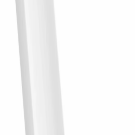
262.45
zł
parkiet.pl
Lamele
Panel lamelowy WP002T Lumio biały wym. 200 x
1.15 x 24.7 cm, z PolyForce
200 × 24.7 × 1.1
cm
171.07
zł
parkiet.pl
Lamele
Panel lamelowy WP002 Lumio biały wym. 270 x
1.15 x 24.7 cm, z PolyForce
270 × 24.7 × 1.1
cm
230.94
zł
parkiet.pl
Pionowe podziały i odważny akcent
kolorystyczny