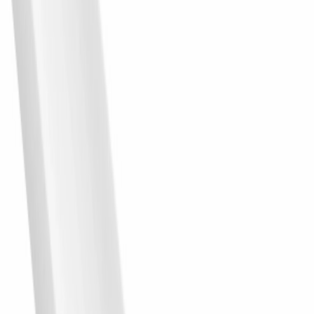
Produkty z aranżacji
klik = sklep parkiet.pl
4
Lamele
Panel lamelowy WP002TP Lumio biały RAL 9003
wym. 200 x 1.15 x 24.7 cm, z PolyForce
200 × 24.7 × 1.1
cm
186.82
zł
parkiet.pl
Lamele
Panel lamelowy WP002P Lumio biały RAL9003
wym. 270 x 1.15 x 24.7 cm, z PolyForce
270 × 24.7 × 1.1
cm