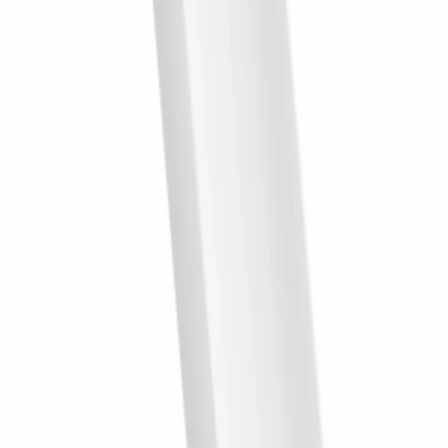
przed codziennymi uszkodzeniami mechanicznymi. Z kolei w górnej
partii wnętrza świetnie sprawdzi się subtelna
sztukateria sufitowa
,
która estetycznie zamknie kompozycję i optycznie zatrze granicę
między ścianą a sufitem, potęgując wrażenie wysokości.
Wprowadzenie takich detali sprawia, że salon staje się kompletnym,
przemyślanym projektem. Niezależnie od tego, czy planujemy
stworzyć tło dla domowej galerii sztuki, czy wyeksponować
designerskie meble, precyzyjnie dobrane elementy wykończeniowe
stanowią fundament, na którym opiera się cały urok nowoczesnej
przestrzeni.
Produkty podobne
Z kategorii
Lamele
— klik = sklep parkiet.pl
8
Lamela ścienna Lewe zakończenie Dąb Klasyczny