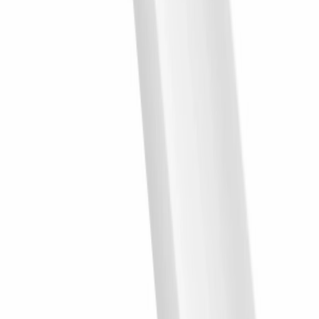
L0306L wym. 270 x 2 x 3.1 cm, z PolyForce, kolor
dąb klasyczny
270 × 3.1 × 2
cm
36.74
zł
Lamela ścienna Lewe zakończenie L0104L w
kolorze ciemnego dębu o wymiarach 270 x 1.2 x 3.6
cm, z PolyForce
270 × 3.6 × 1.2
cm
36.74
zł
Prawe zakończenie panela WP001RT białe wym.
200 x 1.32 x 3.1 cm, z PolyForce
200 × 3.1 × 1.3
cm
27.17
zł