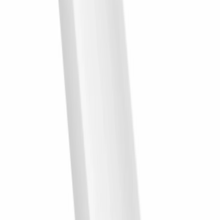
dynamikę dzięki grze światłocienia. Kiedy światło z lampy stołowej
pada na frezowane rowki, biel zyskuje głębię i subtelnie zmienia
swój odcień w zależności od pory dnia. Zastosowanie materiałów
odpornych na wilgoć i uszkodzenia, takich jak nowoczesne
polimery, gwarantuje, że nieskazitelna biel utrzyma swój pierwotny
wygląd przez lata. Tego typu rozwiązanie idealnie wpisuje się w
estetykę nowoczesną i minimalistyczną, gdzie to właśnie struktura
materiału, a nie nadmiar ozdób, definiuje luksusowy charakter
przestrzeni. Odważny, czerwony stolik staje się w tym układzie
centralnym punktem wizualnym, który ożywia stonowaną bazę i
udowadnia, że nowoczesność nie musi oznaczać chłodnej
sterylności. Szaro-białe akcenty w postaci obrazu czy oprawy
oświetleniowej łagodzą ten mocny kontrast, wprowadzając pożądaną
harmonię.
Aby zachować spójność architektoniczną całego pomieszczenia,
warto zadbać o perfekcyjne wykończenie styków płaszczyzn.
Dopełnieniem pionowych podziałów będą gładkie
listwy ścienne
zamontowane tuż przy podłodze, które płynnie połączą dekoracyjną
płaszczyznę z posadzką, chroniąc jednocześnie dolne krawędzie