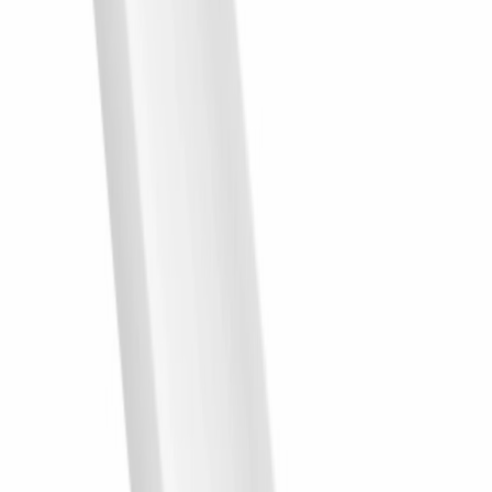
Pionowe, białe
panele lamelowe
o gładkim wykończeniu
wprowadzają do strefy dziennej rytmiczny podział, który optycznie
podwyższa przestrzeń. Zastosowanie jasnej, trójwymiarowej
struktury na fragmencie ściany stanowi doskonałe, neutralne tło dla
wyrazistych akcentów kolorystycznych, takich jak intensywnie
czerwony stolik pomocniczy. Zestawienie chłodnej bieli
lameli
z
energetyczną czerwienią mebla oraz subtelnymi, szaro-białymi
dodatkami tworzy nowoczesną, zbalansowaną kompozycję.
Geometryczny rygor ściennych dekoracji porządkuje wnętrze,
nadając mu minimalistyczny, ale jednocześnie bardzo wyrafinowany
charakter. Taki zabieg architektoniczny pozwala na wydzielenie
konkretnej strefy w salonie, na przykład kącika czytelniczego lub
miejsca do ekspozycji sztuki, bez konieczności stawiania fizycznych
przegród.
Kluczem do sukcesu w tak zaprojektowanym wnętrzu jest gra
kontrastów i faktur. Trójwymiarowa powierzchnia
paneli
lamelowych
przełamuje płaskie, nudne płaszczyzny, wprowadzając