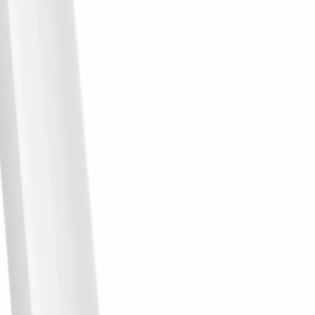
Aranżacja
Lamele
Panel lamelowy Lumio biały – fragment
ściany z pionowymi lamelami, obok
czerwony stolik z lampą i obrazem
Salon
nowoczesny
Paleta
Białe lamele, czerwony stolik, szaro-białe akcenty.
Meble i elementy
Stolik pomocniczy.