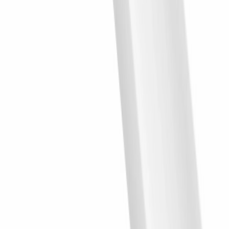
Panel lamelowy WP003P Vivid biały RAL 9003
wym. 270 x 1.6 x 24.7 cm, z PolyForce
270 × 24.7 × 1.6
cm
262.45
zł
Panel lamelowy WP003AT biały wym. 200 x 2.5 x
4.5 cm, z PolyForce
200 × 2.5 × 4.5
cm
31.09
zł
Prawe zakończenie panela ściennego WP002RP
Lumio białe wym. 270 x 1.15 x 3.1 cm, z PolyForce
270 × 3.1 × 1.1
cm