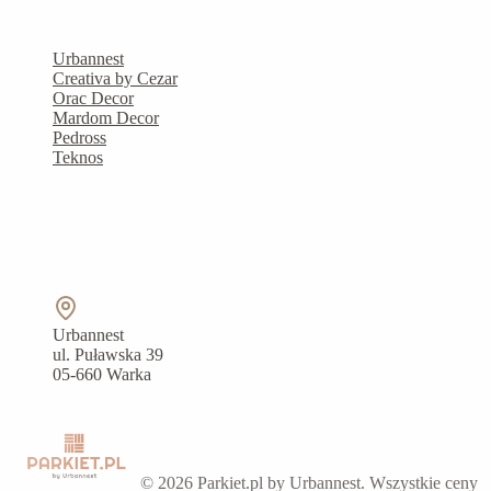
Marki produktowe
Urbannest
Creativa by Cezar
Orac Decor
Mardom Decor
Pedross
Teknos
Kontakt
790 220 200
dok@parkiet.pl
Urbannest
ul. Puławska 39
05-660 Warka
Blog
Forum
©
2026
Parkiet.pl by Urbannest. Wszystkie ceny