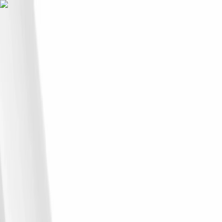
Wpisz czego szukasz
Zaloguj się
Listy zakupowe
0,00 zł
Inspiracje
Listwy przypodłogowe
Sztukateria wewnętrzna
Boazeria
angielska
Ścianki działowe
Panele ścienne
Akcesoria i montaż
Inspiracje
Salon
Lamele