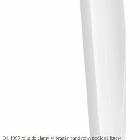
47.20
zł
Panel Aria WP005T wym. 200 x 1.9 x 25 cm, z
PolyForce
200 × 25 × 1.9
cm
171.07
zł
Lamele Fornirowane na filcu akustycznym - Jesion
60 x 280 cm
2.1 × 60
cm
319.00
zł
← Wróć do
Lamele
30 lat doświadczenia
Od 1995 roku działamy w branży parkietów, podłóg i listew