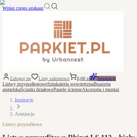
Wpisz czego szukasz
Zaloguj się
Listy zakupowe
0,00 zł
Inspiracje
Listwy przypodłogowe
Sztukateria wewnętrzna
Boazeria
angielska
Ścianki działowe
Panele ścienne
Akcesoria i montaż
Inspiracje
Aranżacja
Listwy przysufitowe