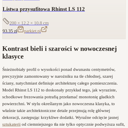
Listwa przysufitowa Rhinst LS 112
200 × 12.2 × 10.8
cm
93.35
zł
parkiet.pl
Kontrast bieli i szarości w nowoczesnej
klasyce
Śnieżnobiały profil o wysokości ponad dwunastu centymetrów,
precyzyjnie zamontowany w narożniku na tle chłodnej, szarej
ściany, natychmiast definiuje architekturę całego pomieszczenia.
Model Rhinst LS 112 to doskonały przykład tego, jak wyraziste,
schodkowe frezowania potrafią przełamać monotonię gładkich
powierzchni. W stylu określanym jako nowoczesna klasyka, to
właśnie takie architektoniczne detale przejmują rolę głównej
dekoracji, zastępując krzykliwe dodatki. Wyraźne odcięcie jasnej
sztukaterii
od ciemniejszego tła nie tylko optycznie podwyższa sufit,