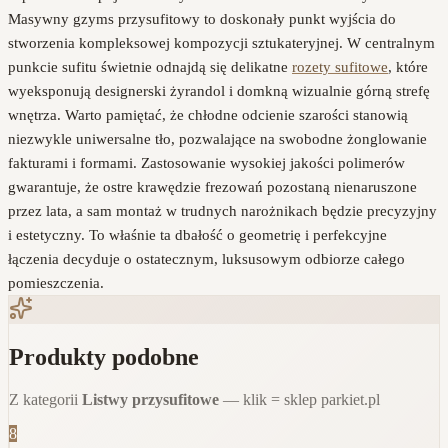
Masywny gzyms przysufitowy to doskonały punkt wyjścia do
stworzenia kompleksowej kompozycji sztukateryjnej. W centralnym
punkcie sufitu świetnie odnajdą się delikatne
rozety sufitowe
, które
wyeksponują designerski żyrandol i domkną wizualnie górną strefę
wnętrza. Warto pamiętać, że chłodne odcienie szarości stanowią
niezwykle uniwersalne tło, pozwalające na swobodne żonglowanie
fakturami i formami. Zastosowanie wysokiej jakości polimerów
gwarantuje, że ostre krawędzie frezowań pozostaną nienaruszone
przez lata, a sam montaż w trudnych narożnikach będzie precyzyjny
i estetyczny. To właśnie ta dbałość o geometrię i perfekcyjne
łączenia decyduje o ostatecznym, luksusowym odbiorze całego
pomieszczenia.
Produkty podobne
Z kategorii
Listwy przysufitowe
— klik = sklep parkiet.pl
8