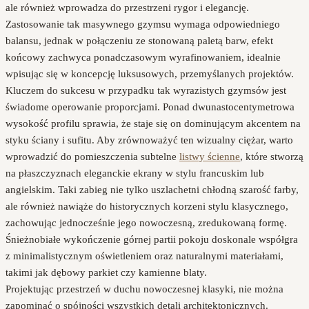
ale również wprowadza do przestrzeni rygor i elegancję.
Zastosowanie tak masywnego gzymsu wymaga odpowiedniego
balansu, jednak w połączeniu ze stonowaną paletą barw, efekt
końcowy zachwyca ponadczasowym wyrafinowaniem, idealnie
wpisując się w koncepcję luksusowych, przemyślanych projektów.
Kluczem do sukcesu w przypadku tak wyrazistych gzymsów jest
świadome operowanie proporcjami. Ponad dwunastocentymetrowa
wysokość profilu sprawia, że staje się on dominującym akcentem na
styku ściany i sufitu. Aby zrównoważyć ten wizualny ciężar, warto
wprowadzić do pomieszczenia subtelne
listwy ścienne
, które stworzą
na płaszczyznach eleganckie ekrany w stylu francuskim lub
angielskim. Taki zabieg nie tylko uszlachetni chłodną szarość farby,
ale również nawiąże do historycznych korzeni stylu klasycznego,
zachowując jednocześnie jego nowoczesną, zredukowaną formę.
Śnieżnobiałe wykończenie górnej partii pokoju doskonale współgra
z minimalistycznym oświetleniem oraz naturalnymi materiałami,
takimi jak dębowy parkiet czy kamienne blaty.
Projektując przestrzeń w duchu nowoczesnej klasyki, nie można
zapominać o spójności wszystkich detali architektonicznych.