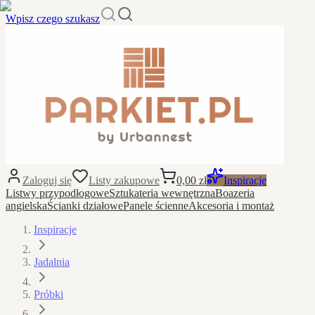
Wpisz czego szukasz
Zaloguj się
Listy zakupowe
0,00 zł
Inspiracje
Listwy przypodłogowe
Sztukateria wewnętrzna
Boazeria
angielska
Ścianki działowe
Panele ścienne
Akcesoria i montaż
Inspiracje
Jadalnia
Próbki