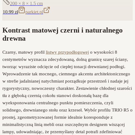
200 × 8 × 1.5
cm
10.99
zł
parkiet.pl
Kontrast matowej czerni i naturalnego
drewna
Czarny, matowy profil
listwy przypodłogowej
o wysokości 8
centymetrów wyznacza zdecydowaną, dolną granicę szarej ściany,
tworząc wyraziste odcięcie od ciepłej tonacji drewnianej podłogi.
Wprowadzenie tak mocnego, ciemnego akcentu architektonicznego
w strefie jadalnianej natychmiast porządkuje przestrzeń i nadaje jej
rygorystyczny, nowoczesny charakter. Zestawienie chłodnej szarości
tła z głęboką czernią cokołu stanowi doskonałą bazę dla
wyeksponowania centralnego punktu pomieszczenia, czyli
solidnego, drewnianego stołu oraz krzeseł. Wybór profilu TRIO R5 o
prostej, zgeometryzowanej formie idealnie koresponduje z
minimalistyczną linią mebli oraz oszczędnym designem wiszącej
lampy, udowadniając, że przemyślany detal potrafi zdefiniować