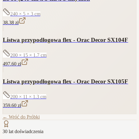
240 × 5 × 3
cm
38.38
zł
Listwa przypodłogowa flex - Orac Decor SX104F
200 × 15 × 1.7
cm
497.60
zł
Listwa przypodłogowa flex - Orac Decor SX105F
200 × 11 × 1.3
cm
359.60
zł
← Wróć do
Próbki
30 lat doświadczenia