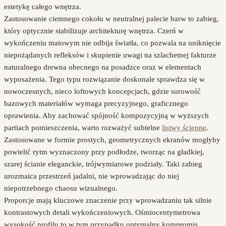
estetykę całego wnętrza.
Zastosowanie ciemnego cokołu w neutralnej palecie barw to zabieg,
który optycznie stabilizuje architekturę wnętrza. Czerń w
wykończeniu matowym nie odbija światła, co pozwala na uniknięcie
niepożądanych refleksów i skupienie uwagi na szlachetnej fakturze
naturalnego drewna obecnego na posadzce oraz w elementach
wyposażenia. Tego typu rozwiązanie doskonale sprawdza się w
nowoczesnych, nieco loftowych koncepcjach, gdzie surowość
bazowych materiałów wymaga precyzyjnego, graficznego
oprawienia. Aby zachować spójność kompozycyjną w wyższych
partiach pomieszczenia, warto rozważyć subtelne
listwy ścienne
.
Zastosowane w formie prostych, geometrycznych ekranów mogłyby
powielić rytm wyznaczony przy podłodze, tworząc na gładkiej,
szarej ścianie eleganckie, trójwymiarowe podziały. Taki zabieg
urozmaica przestrzeń jadalni, nie wprowadzając do niej
niepotrzebnego chaosu wizualnego.
Proporcje mają kluczowe znaczenie przy wprowadzaniu tak silnie
kontrastowych detali wykończeniowych. Ośmiocentymetrowa
wysokość profilu to w tym przypadku optymalny kompromis