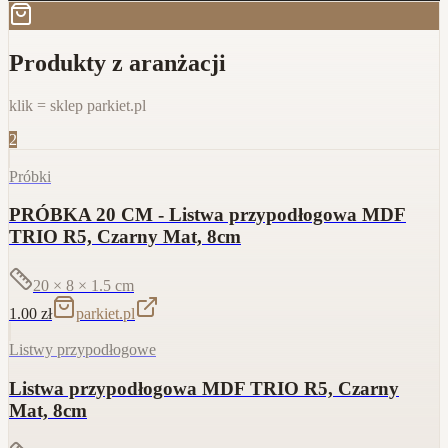
Produkty z aranżacji
klik = sklep parkiet.pl
2
Próbki
PRÓBKA 20 CM - Listwa przypodłogowa MDF
TRIO R5, Czarny Mat, 8cm
20 × 8 × 1.5
cm
1.00
zł
parkiet.pl
Listwy przypodłogowe
Listwa przypodłogowa MDF TRIO R5, Czarny
Mat, 8cm