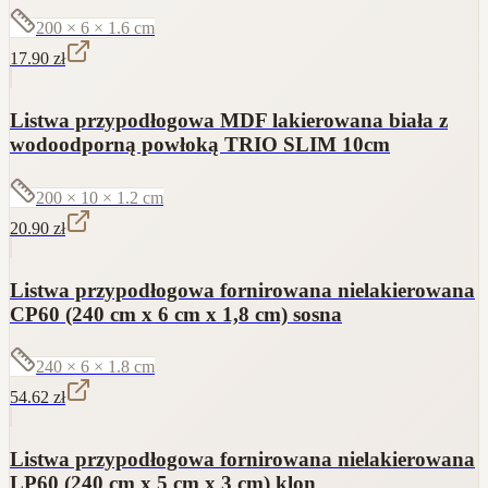
200 × 6 × 1.6
cm
17.90
zł
Listwa przypodłogowa MDF lakierowana biała z
wodoodporną powłoką TRIO SLIM 10cm
200 × 10 × 1.2
cm
20.90
zł
Listwa przypodłogowa fornirowana nielakierowana
CP60 (240 cm x 6 cm x 1,8 cm) sosna
240 × 6 × 1.8
cm
54.62
zł
Listwa przypodłogowa fornirowana nielakierowana
LP60 (240 cm x 5 cm x 3 cm) klon