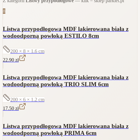
Z kategorii
Listwy przypodłogowe
— klik = sklep parkiet.pl
8
Listwa przypodłogowa MDF lakierowana biała z
wodoodporną powłoką ESTILO 8cm
200 × 8 × 1.6
cm
22.90
zł
Listwa przypodłogowa MDF lakierowana biała z
wodoodporną powłoką TRIO SLIM 6cm
200 × 6 × 1.2
cm
17.50
zł
Listwa przypodłogowa MDF lakierowana biała z
wodoodporną powłoką PRIMA 6cm