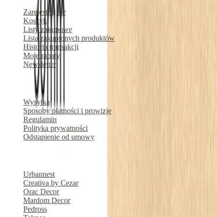
Zarejestruj się
Koszyk
Listy zakupowe
Lista zakupionych produktów
Historia transakcji
Moje rabaty
Newsletter
O nas
Wysyłka
Sposoby płatności i prowizje
Regulamin
Polityka prywatności
Odstąpienie od umowy
Marki produktowe
Urbannest
Creativa by Cezar
Orac Decor
Mardom Decor
Pedross