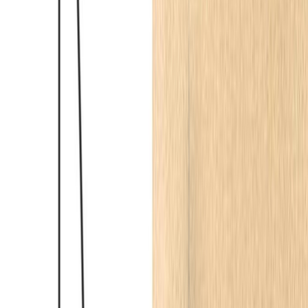
Architektoniczne ramy w nowoczesnej
klasyce
Zastosowanie dziesięciocentymetrowego profilu
listwy
przypodłogowej
w śnieżnobiałym odcieniu stanowi wyraźną,
architektoniczną ramę dla jasnej, beżowo-szarej palety ścian. W
strefie dziennej, łączącej funkcję wypoczynkową z jadalnianą, ten
niepozorny detal buduje wizualny porządek i płynnie oddziela
płaszczyznę podłogi od gładkich powierzchni. Wybór
minimalistycznego, ale wyrazistego cokołu idealnie rezonuje z
nowoczesną bryłą wiszącej szafki RTV oraz lekką formą krzeseł
przy stole jadalnianym. Precyzyjne odcięcie linii podłogi sprawia, że
ciepłe akcenty drewna i terakoty zyskują odpowiednie tło, nie
przytłaczając jednocześnie subtelnego charakteru całego
pomieszczenia. Taki zabieg to fundament stylu nowoczesnej klasyki,
gdzie elegancja spotyka się z powściągliwością formy.
Koncepcja wnętrza opiera się na umiejętnym balansowaniu między
surowością nowoczesności a klasycznym detalem. Gładkie,
geometryczne profile przypodłogowe świetnie współgrają z