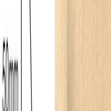
wyższymi partiami ścian, tworząc spójną bazę. Warto zauważyć, że
harmonię w tak otwartych przestrzeniach doskonale podbija
dyskretna
sztukateria sufitowa
. Wprowadzenie eleganckich,
schodkowych profili na styku ścian i sufitu optycznie podwyższa
pomieszczenie, nadając mu apartamentowego, choć wciąż bardzo
powściągliwego sznytu. Z kolei na rozległych, jasnych
płaszczyznach za stołem jadalnianym czy strefą telewizyjną
znakomicie odnajdą się delikatne
listwy ścienne
. Ułożone w proste,
symetryczne ekrany, wprowadzają trójwymiarową głębię, która
przełamuje gładkość beżowo-szarych tynków, nie zaburzając przy
tym minimalistycznego odbioru całości.
Taki układ przestrzenny to idealna propozycja dla osób ceniących
ponadczasowe rozwiązania, które skutecznie opierają się
chwilowym trendom. Wykorzystanie trwałych materiałów, takich jak
zaawansowane technologicznie komponenty polimerowe odporne
na uszkodzenia mechaniczne i codzienne zabrudzenia, gwarantuje
nieskazitelny wygląd dolnych partii ścian. Jest to kluczowe
zwłaszcza w intensywnie użytkowanym salonie połączonym z