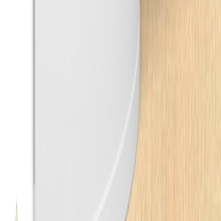
200 × 10 × 1.2
cm
20.90
zł
Listwa przypodłogowa fornirowana nielakierowana
CP60 (240 cm x 6 cm x 1,8 cm) sosna
240 × 6 × 1.8
cm
54.62
zł
Listwa przypodłogowa fornirowana nielakierowana
LP60 (240 cm x 5 cm x 3 cm) klon
240 × 5 × 3
cm
38.38
zł
Listwa przypodłogowa flex - Orac Decor SX104F