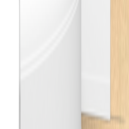
200 × 8 × 1.6
cm
22.90
zł
Listwa przypodłogowa MDF lakierowana biała z
wodoodporną powłoką TRIO SLIM 6cm
200 × 6 × 1.2
cm
17.50
zł
Listwa przypodłogowa MDF lakierowana biała z
wodoodporną powłoką PRIMA 6cm
200 × 6 × 1.6
cm
17.90
zł
Listwa przypodłogowa MDF lakierowana biała z
wodoodporną powłoką TRIO SLIM 10cm