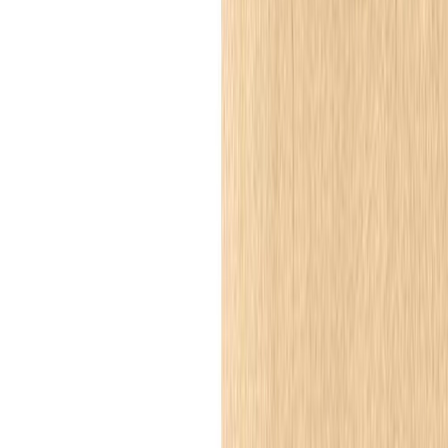
Aranżacja
Listwy przypodłogowe
Jasny salon z jadalnią i nowoczesną
ścianą telewizyjną, wykończony
neutralnymi barwami z listwą
przypodłogową MD009P PolyForce
Salon
nowoczesna klasyka
nowoczesny
Paleta
neutralna, beżowo-biała z akcentami rdzawego brązu
Meble i elementy
podwieszana szafka RTV, telewizor, stół jadalniany, krzesła