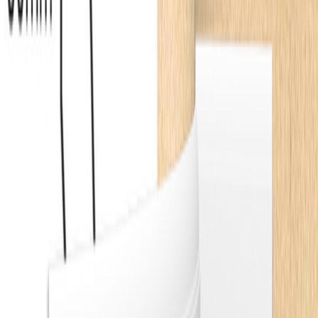
jadalnią, gdzie krzesła i meble są w ciągłym ruchu. Jasna baza
kolorystyczna, ocieplona naturalnym rysunkiem drewna na meblach
i wyrazistymi akcentami terakoty w dodatkach, tworzy niezwykle
przytulną, a zarazem wyrafinowaną przestrzeń. Nowoczesna klasyka
nie wymaga absolutnie żadnego przepychu – jej prawdziwa siła tkwi
w doskonałych proporcjach, starannie dobranych profilach
wykończeniowych oraz żelaznej konsekwencji w budowaniu
architektonicznych ram każdego pomieszczenia.
Produkty podobne
Z kategorii
Listwy przypodłogowe
— klik = sklep parkiet.pl
8
Listwa przypodłogowa MDF lakierowana biała z
wodoodporną powłoką ESTILO 8cm