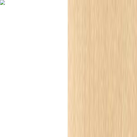
Wpisz czego szukasz
Zaloguj się
Listy zakupowe
0,00 zł
Inspiracje
Listwy przypodłogowe
Sztukateria wewnętrzna
Boazeria
angielska
Ścianki działowe
Panele ścienne
Akcesoria i montaż
Inspiracje
Salon
Listwy przypodłogowe