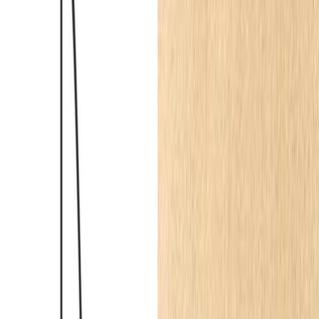
200 × 9.8 × 8
cm
138.39
zł
parkiet.pl
Listwy przypodłogowe
Listwa przypodłogowa Premium MD009P biała
wym. 200 x 1.7 x 10 cm, z PolyForce
200 × 10 × 1.7
cm
96.53
zł
parkiet.pl
Sztukateria ścienna
Listwa ścenna biała MD314 wym. 200 x 1.7 x 5.2
cm, z PolyForce
200 × 5.2 × 1.7
cm
63.50
zł
parkiet.pl