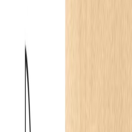
Produkty z aranżacji
klik = sklep parkiet.pl
4
Listwy przypodłogowe
MD009 Listwa przypodłogowa biała wym. 200 x
1.7 x 10 cm, z PolyForce
200 × 10 × 1.7
cm
80.43
zł
parkiet.pl
Listwy przysufitowe
Listwa przysufitowa biała MDB142 wym. 200 x 8 x
9.8 cm, z ProFoam