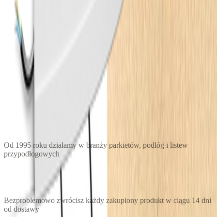
200 × 15 × 1.7
cm
497.60
zł
Listwa przypodłogowa flex - Orac Decor SX105F
200 × 11 × 1.3
cm
359.60
zł
← Wróć do
Listwy przypodłogowe
30 lat doświadczenia
Od 1995 roku działamy w branży parkietów, podłóg i listew
przypodłogowych
14 dni na odstąpienie
Bezproblemowo zwrócisz każdy zakupiony produkt w ciągu 14 dni
od dostawy