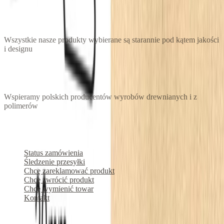
Gwarantujemy 100% satysfakcji
Wszystkie nasze produkty wybierane są starannie pod kątem jakości
i designu
Kupujesz polski produkt
Wspieramy polskich producentów wyrobów drewnianych i z
polimerów
Zamówienia
Status zamówienia
Śledzenie przesyłki
Chcę zareklamować produkt
Chcę zwrócić produkt
Chcę wymienić towar
Kontakt
Konto