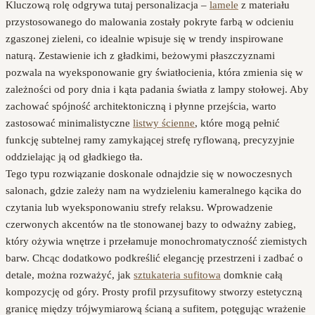
Kluczową rolę odgrywa tutaj personalizacja –
lamele
z materiału
przystosowanego do malowania zostały pokryte farbą w odcieniu
zgaszonej zieleni, co idealnie wpisuje się w trendy inspirowane
naturą. Zestawienie ich z gładkimi, beżowymi płaszczyznami
pozwala na wyeksponowanie gry światłocienia, która zmienia się w
zależności od pory dnia i kąta padania światła z lampy stołowej. Aby
zachować spójność architektoniczną i płynne przejścia, warto
zastosować minimalistyczne
listwy ścienne
, które mogą pełnić
funkcję subtelnej ramy zamykającej strefę ryflowaną, precyzyjnie
oddzielając ją od gładkiego tła.
Tego typu rozwiązanie doskonale odnajdzie się w nowoczesnych
salonach, gdzie zależy nam na wydzieleniu kameralnego kącika do
czytania lub wyeksponowaniu strefy relaksu. Wprowadzenie
czerwonych akcentów na tle stonowanej bazy to odważny zabieg,
który ożywia wnętrze i przełamuje monochromatyczność ziemistych
barw. Chcąc dodatkowo podkreślić elegancję przestrzeni i zadbać o
detale, można rozważyć, jak
sztukateria sufitowa
domknie całą
kompozycję od góry. Prosty profil przysufitowy stworzy estetyczną
granicę między trójwymiarową ścianą a sufitem, potęgując wrażenie