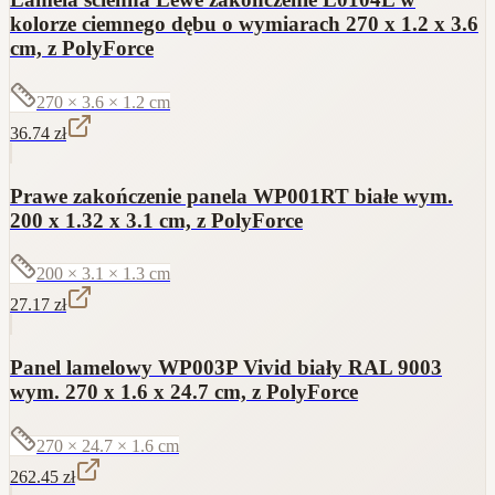
kolorze ciemnego dębu o wymiarach 270 x 1.2 x 3.6
cm, z PolyForce
270 × 3.6 × 1.2
cm
36.74
zł
Prawe zakończenie panela WP001RT białe wym.
200 x 1.32 x 3.1 cm, z PolyForce
200 × 3.1 × 1.3
cm
27.17
zł
Panel lamelowy WP003P Vivid biały RAL 9003
wym. 270 x 1.6 x 24.7 cm, z PolyForce
270 × 24.7 × 1.6
cm
262.45
zł