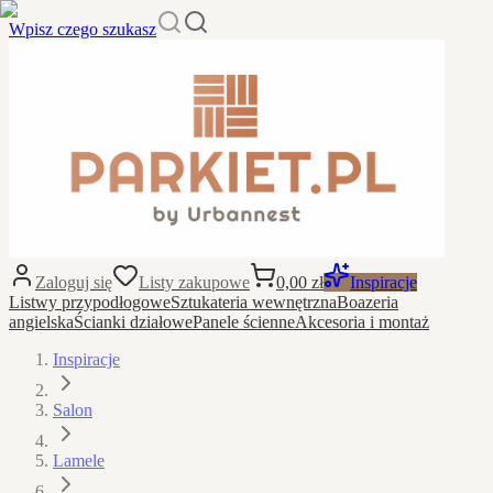
Wpisz czego szukasz
Zaloguj się
Listy zakupowe
0,00 zł
Inspiracje
Listwy przypodłogowe
Sztukateria wewnętrzna
Boazeria
angielska
Ścianki działowe
Panele ścienne
Akcesoria i montaż
Inspiracje
Salon
Lamele