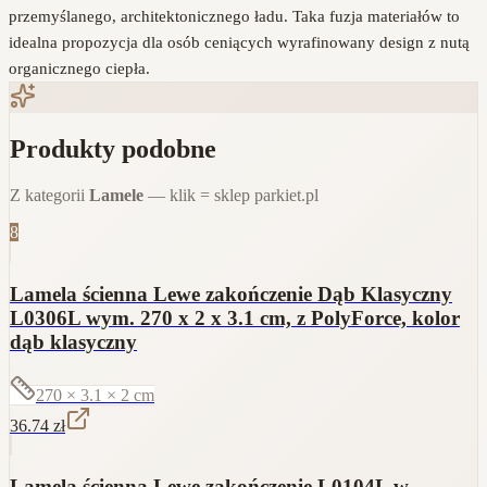
przemyślanego, architektonicznego ładu. Taka fuzja materiałów to
idealna propozycja dla osób ceniących wyrafinowany design z nutą
organicznego ciepła.
Produkty podobne
Z kategorii
Lamele
— klik = sklep parkiet.pl
8
Lamela ścienna Lewe zakończenie Dąb Klasyczny
L0306L wym. 270 x 2 x 3.1 cm, z PolyForce, kolor
dąb klasyczny
270 × 3.1 × 2
cm
36.74
zł
Lamela ścienna Lewe zakończenie L0104L w