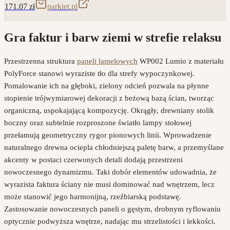
171.07
zł
parkiet.pl
Gra faktur i barw ziemi w strefie relaksu
Przestrzenna struktura
paneli lamelowych
WP002 Lumio z materiału
PolyForce stanowi wyraziste tło dla strefy wypoczynkowej.
Pomalowanie ich na głęboki, zielony odcień pozwala na płynne
stopienie trójwymiarowej dekoracji z beżową bazą ścian, tworząc
organiczną, uspokajającą kompozycję. Okrągły, drewniany stolik
boczny oraz subtelnie rozproszone światło lampy stołowej
przełamują geometryczny rygor pionowych linii. Wprowadzenie
naturalnego drewna ociepla chłodniejszą paletę barw, a przemyślane
akcenty w postaci czerwonych detali dodają przestrzeni
nowoczesnego dynamizmu. Taki dobór elementów udowadnia, że
wyrazista faktura ściany nie musi dominować nad wnętrzem, lecz
może stanowić jego harmonijną, rzeźbiarską podstawę.
Zastosowanie nowoczesnych paneli o gęstym, drobnym ryflowaniu
optycznie podwyższa wnętrze, nadając mu strzelistości i lekkości.