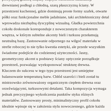
drewnianej podłogi a chłodną, szarą płaszczyzną ściany. W
przestrzeni kuchennej, gdzie dominują proste formy szafek, otwarte
półki oraz funkcjonalne meble jadalniane, taki architektoniczny detal
wprowadza niezbędną dyscyplinę wizualną. Gładka powierzchnia
cokołu doskonale koresponduje z nowoczesnym charakterem
wnętrza, w którym subtelne akcenty bieli i turkusu przełamują
neutralną bazę. Zastosowanie odpornego na wilgoć materiału w
strefie roboczej to nie tylko kwestia estetyki, ale przede wszystkim
świadome podejście do codziennej użyteczności. Jasny,
geometryczny akcent u podstawy ściany optycznie porządkuje
przestrzeń, pozwalając wyeksponować strukturę drewna.
Kluczem do sukcesu w tego typu przestrzeni jest umiejętne
balansowanie temperaturą barw. Chłód szarości i bieli został tu
mistrzowsko zrównoważony organicznym ciepłem drewna oraz
orzeźwiającymi, turkusowymi detalami. Taka kompozycja wymaga
jednak precyzyjnego wykończenia punktów styku różnych
materiałów. Zastosowany prosty, minimalistyczny profil cokołu
idealnie wpisuje się w założenia stylu nowoczesnego, gdzie każda