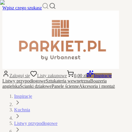
Wpisz czego szukasz
Zaloguj się
Listy zakupowe
0,00 zł
Inspiracje
Listwy przypodłogowe
Sztukateria wewnętrzna
Boazeria
angielska
Ścianki działowe
Panele ścienne
Akcesoria i montaż
Inspiracje
Kuchnia
Listwy przypodłogowe