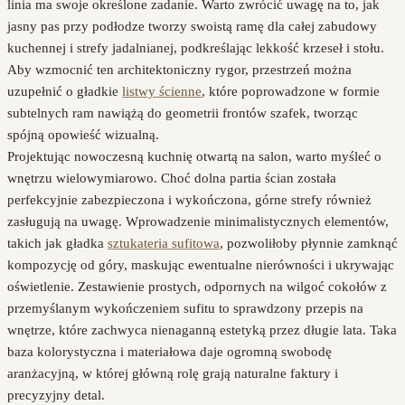
linia ma swoje określone zadanie. Warto zwrócić uwagę na to, jak
jasny pas przy podłodze tworzy swoistą ramę dla całej zabudowy
kuchennej i strefy jadalnianej, podkreślając lekkość krzeseł i stołu.
Aby wzmocnić ten architektoniczny rygor, przestrzeń można
uzupełnić o gładkie
listwy ścienne
, które poprowadzone w formie
subtelnych ram nawiążą do geometrii frontów szafek, tworząc
spójną opowieść wizualną.
Projektując nowoczesną kuchnię otwartą na salon, warto myśleć o
wnętrzu wielowymiarowo. Choć dolna partia ścian została
perfekcyjnie zabezpieczona i wykończona, górne strefy również
zasługują na uwagę. Wprowadzenie minimalistycznych elementów,
takich jak gładka
sztukateria sufitowa
, pozwoliłoby płynnie zamknąć
kompozycję od góry, maskując ewentualne nierówności i ukrywając
oświetlenie. Zestawienie prostych, odpornych na wilgoć cokołów z
przemyślanym wykończeniem sufitu to sprawdzony przepis na
wnętrze, które zachwyca nienaganną estetyką przez długie lata. Taka
baza kolorystyczna i materiałowa daje ogromną swobodę
aranżacyjną, w której główną rolę grają naturalne faktury i
precyzyjny detal.