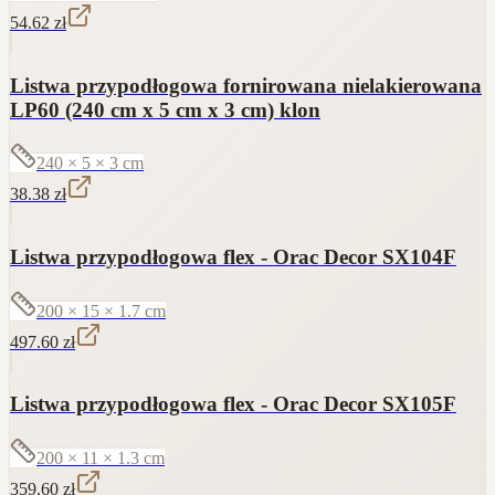
54.62
zł
Listwa przypodłogowa fornirowana nielakierowana
LP60 (240 cm x 5 cm x 3 cm) klon
240 × 5 × 3
cm
38.38
zł
Listwa przypodłogowa flex - Orac Decor SX104F
200 × 15 × 1.7
cm
497.60
zł
Listwa przypodłogowa flex - Orac Decor SX105F
200 × 11 × 1.3
cm
359.60
zł