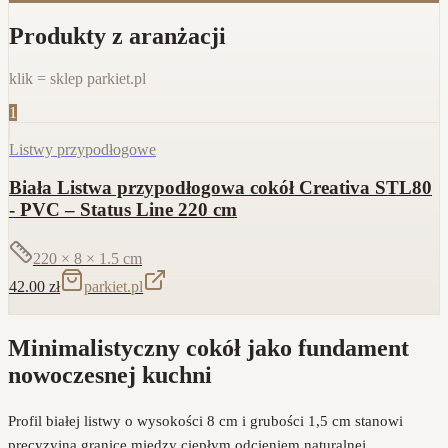
Produkty z aranżacji
klik = sklep parkiet.pl
1
Listwy przypodłogowe
Biała Listwa przypodłogowa cokół Creativa STL80
- PVC – Status Line 220 cm
220 × 8 × 1.5
cm
42.00
zł
parkiet.pl
Minimalistyczny cokół jako fundament
nowoczesnej kuchni
Profil białej listwy o wysokości 8 cm i grubości 1,5 cm stanowi
precyzyjną granicę między ciepłym odcieniem naturalnej,