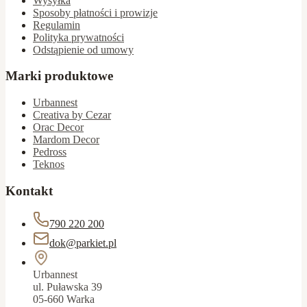
Wysyłka
Sposoby płatności i prowizje
Regulamin
Polityka prywatności
Odstąpienie od umowy
Marki produktowe
Urbannest
Creativa by Cezar
Orac Decor
Mardom Decor
Pedross
Teknos
Kontakt
790 220 200
dok@parkiet.pl
Urbannest
ul. Puławska 39
05-660 Warka