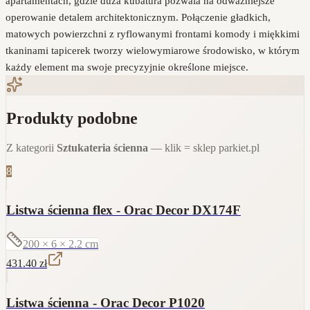
apartamentach, gdzie duża kubatura pozwala na odważniejsze
operowanie detalem architektonicznym. Połączenie gładkich,
matowych powierzchni z ryflowanymi frontami komody i miękkimi
tkaninami tapicerek tworzy wielowymiarowe środowisko, w którym
każdy element ma swoje precyzyjnie określone miejsce.
Produkty podobne
Z kategorii
Sztukateria ścienna
— klik = sklep parkiet.pl
8
Listwa ścienna flex - Orac Decor DX174F
200 × 6 × 2.2
cm
431.40
zł
Listwa ścienna - Orac Decor P1020