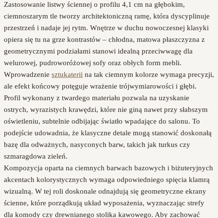
Zastosowanie listwy ściennej o profilu 4,1 cm na głębokim,
ciemnoszarym tle tworzy architektoniczną ramę, która dyscyplinuje
przestrzeń i nadaje jej rytm. Wnętrze w duchu nowoczesnej klasyki
opiera się tu na grze kontrastów – chłodna, matowa płaszczyzna z
geometrycznymi podziałami stanowi idealną przeciwwagę dla
welurowej, pudroworóżowej sofy oraz obłych form mebli.
Wprowadzenie
sztukaterii
na tak ciemnym kolorze wymaga precyzji,
ale efekt końcowy potęguje wrażenie trójwymiarowości i głębi.
Profil wykonany z twardego materiału pozwala na uzyskanie
ostrych, wyrazistych krawędzi, które nie giną nawet przy słabszym
oświetleniu, subtelnie odbijając światło wpadające do salonu. To
podejście udowadnia, że klasyczne detale mogą stanowić doskonałą
bazę dla odważnych, nasyconych barw, takich jak turkus czy
szmaragdowa zieleń.
Kompozycja oparta na ciemnych barwach bazowych i biżuteryjnych
akcentach kolorystycznych wymaga odpowiedniego spięcia klamrą
wizualną. W tej roli doskonale odnajdują się geometryczne ekrany
ścienne, które porządkują układ wyposażenia, wyznaczając strefy
dla komody czy drewnianego stolika kawowego. Aby zachować