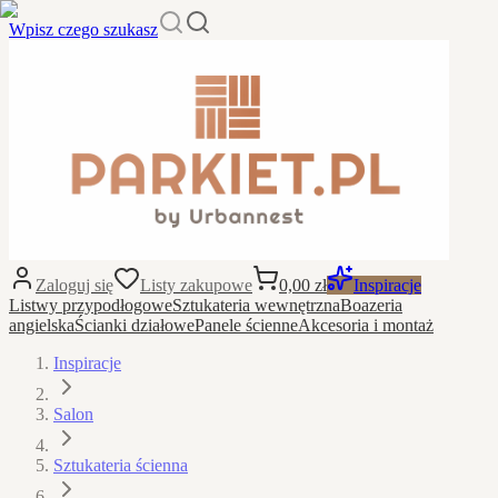
Wpisz czego szukasz
Zaloguj się
Listy zakupowe
0,00 zł
Inspiracje
Listwy przypodłogowe
Sztukateria wewnętrzna
Boazeria
angielska
Ścianki działowe
Panele ścienne
Akcesoria i montaż
Inspiracje
Salon
Sztukateria ścienna