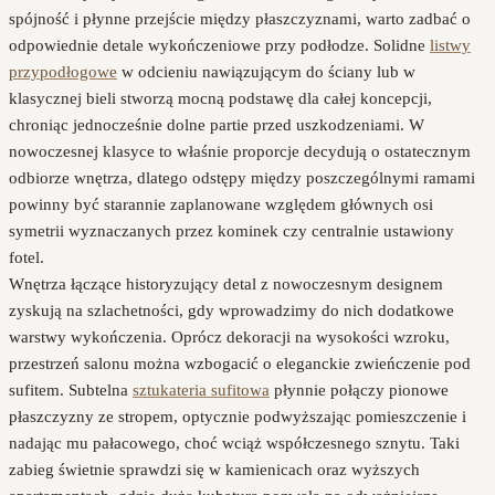
spójność i płynne przejście między płaszczyznami, warto zadbać o
odpowiednie detale wykończeniowe przy podłodze. Solidne
listwy
przypodłogowe
w odcieniu nawiązującym do ściany lub w
klasycznej bieli stworzą mocną podstawę dla całej koncepcji,
chroniąc jednocześnie dolne partie przed uszkodzeniami. W
nowoczesnej klasyce to właśnie proporcje decydują o ostatecznym
odbiorze wnętrza, dlatego odstępy między poszczególnymi ramami
powinny być starannie zaplanowane względem głównych osi
symetrii wyznaczanych przez kominek czy centralnie ustawiony
fotel.
Wnętrza łączące historyzujący detal z nowoczesnym designem
zyskują na szlachetności, gdy wprowadzimy do nich dodatkowe
warstwy wykończenia. Oprócz dekoracji na wysokości wzroku,
przestrzeń salonu można wzbogacić o eleganckie zwieńczenie pod
sufitem. Subtelna
sztukateria sufitowa
płynnie połączy pionowe
płaszczyzny ze stropem, optycznie podwyższając pomieszczenie i
nadając mu pałacowego, choć wciąż współczesnego sznytu. Taki
zabieg świetnie sprawdzi się w kamienicach oraz wyższych