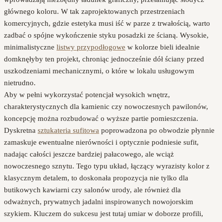
głównego koloru. W tak zaprojektowanych przestrzeniach
komercyjnych, gdzie estetyka musi iść w parze z trwałością, warto
zadbać o spójne wykończenie styku posadzki ze ścianą. Wysokie,
minimalistyczne
listwy przypodłogowe
w kolorze bieli idealnie
domknęłyby ten projekt, chroniąc jednocześnie dół ściany przed
uszkodzeniami mechanicznymi, o które w lokalu usługowym
nietrudno.
Aby w pełni wykorzystać potencjał wysokich wnętrz,
charakterystycznych dla kamienic czy nowoczesnych pawilonów,
koncepcję można rozbudować o wyższe partie pomieszczenia.
Dyskretna
sztukateria sufitowa
poprowadzona po obwodzie płynnie
zamaskuje ewentualne nierówności i optycznie podniesie sufit,
nadając całości jeszcze bardziej pałacowego, ale wciąż
nowoczesnego sznytu. Tego typu układ, łączący wyrazisty kolor z
klasycznym detalem, to doskonała propozycja nie tylko dla
butikowych kawiarni czy salonów urody, ale również dla
odważnych, prywatnych jadalni inspirowanych nowojorskim
szykiem. Kluczem do sukcesu jest tutaj umiar w doborze profili,