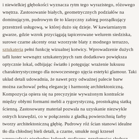
i niewielkiej głębokości wyznacza rytm tego wyrazistego, różowego
wnętrza. Zastosowanie białych, geometrycznych podziałów na
dominującym, pudrowym tle to klasyczny zabieg porządkujący
przestrzeń usługową, w której dużo się dzieje. W kawiarnianym
gwarze, gdzie wzrok przyciągają tapicerowane welurem siedziska,
surowe czarne akcenty oraz wzorzyste blaty z modnego terrazzo,
sztukateria
pełni funkcję wizualnej kotwicy. Wprowadzenie dużych
tafli luster wewnątrz sztukateryjnych ram dodatkowo powiększa
optycznie lokal, odbijając światło i potęgując wrażenie luksusu
charakterystycznego dla nowoczesnego ujęcia estetyki glamour. Taki
układ detali udowadnia, że nawet przy odważnej palecie barw
można zachować pełną elegancję i harmonię architektoniczną.
Kompozycja opiera się na precyzyjnie wyważonym kontraście
między obłymi formami mebli a rygorystyczną, prostokątną siatką
ścienną. Zastosowany materiał pozwala na uzyskanie niezwykle
ostrych krawędzi, co w połączeniu z gładką powierzchnią farby
tworzy architektoniczną głębię. Pudrowy róż ścian stanowi idealne
tło dla chłodnej bieli detali, a czarne, smukłe nogi krzeseł
wprowadzają niezbędny ładunek graficzny, przełamując słodycz