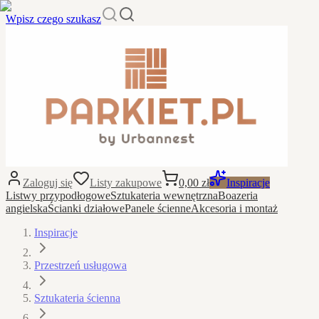
Wpisz czego szukasz
Zaloguj się
Listy zakupowe
0,00 zł
Inspiracje
Listwy przypodłogowe
Sztukateria wewnętrzna
Boazeria
angielska
Ścianki działowe
Panele ścienne
Akcesoria i montaż
Inspiracje
Przestrzeń usługowa
Sztukateria ścienna