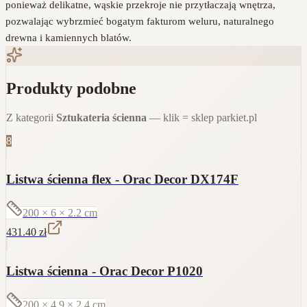
ponieważ delikatne, wąskie przekroje nie przytłaczają wnętrza,
pozwalając wybrzmieć bogatym fakturom weluru, naturalnego
drewna i kamiennych blatów.
Produkty podobne
Z kategorii
Sztukateria ścienna
— klik = sklep parkiet.pl
8
Listwa ścienna flex - Orac Decor DX174F
200 × 6 × 2.2
cm
431.40
zł
Listwa ścienna - Orac Decor P1020
200 × 4.9 × 2.4
cm