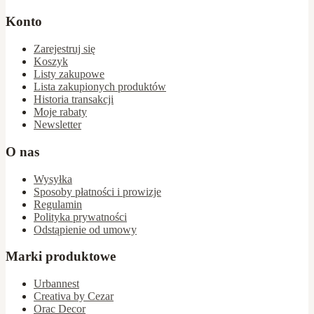
Konto
Zarejestruj się
Koszyk
Listy zakupowe
Lista zakupionych produktów
Historia transakcji
Moje rabaty
Newsletter
O nas
Wysyłka
Sposoby płatności i prowizje
Regulamin
Polityka prywatności
Odstąpienie od umowy
Marki produktowe
Urbannest
Creativa by Cezar
Orac Decor