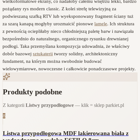
wielkoformatowe ekrany, co nadałoby całemu wnętrzu lekki, bardzo
pożądany rys modern classic. Z kolei strefę telewizyjną za
podwieszaną szafką RTV lub wyeksponowany fragment ściany tuż
za szarą kanapą mogłyby urozmaicić pionowe
lamele
. Ich struktura
z pewnością ociepliłaby nieco chłodniejszą paletę barw i nawiązała
bezpośrednio do naturalnego, organicznego rysunku drewnianej
podłogi. Taka przemyślana kompozycja udowadnia, że właściwy
dobór bazowej
sztukaterii
tworzy solidny, architektoniczny
fundament, na którym można swobodnie budować
wielowymiarowe, nowoczesne i całkowicie ponadczasowe projekty.
Produkty podobne
Z kategorii
Listwy przypodłogowe
— klik = sklep parkiet.pl
8
Listwa przypodłogowa MDF lakierowana biała z