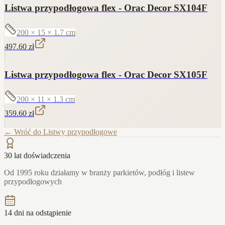
Listwa przypodłogowa flex - Orac Decor SX104F
200 × 15 × 1.7
cm
497.60
zł
Listwa przypodłogowa flex - Orac Decor SX105F
200 × 11 × 1.3
cm
359.60
zł
← Wróć do
Listwy przypodłogowe
30 lat doświadczenia
Od 1995 roku działamy w branży parkietów, podłóg i listew
przypodłogowych
14 dni na odstąpienie