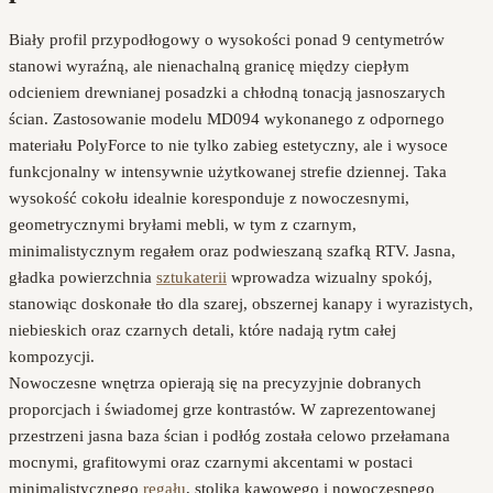
Biały profil przypodłogowy o wysokości ponad 9 centymetrów
stanowi wyraźną, ale nienachalną granicę między ciepłym
odcieniem drewnianej posadzki a chłodną tonacją jasnoszarych
ścian. Zastosowanie modelu MD094 wykonanego z odpornego
materiału PolyForce to nie tylko zabieg estetyczny, ale i wysoce
funkcjonalny w intensywnie użytkowanej strefie dziennej. Taka
wysokość cokołu idealnie koresponduje z nowoczesnymi,
geometrycznymi bryłami mebli, w tym z czarnym,
minimalistycznym regałem oraz podwieszaną szafką RTV. Jasna,
gładka powierzchnia
sztukaterii
wprowadza wizualny spokój,
stanowiąc doskonałe tło dla szarej, obszernej kanapy i wyrazistych,
niebieskich oraz czarnych detali, które nadają rytm całej
kompozycji.
Nowoczesne wnętrza opierają się na precyzyjnie dobranych
proporcjach i świadomej grze kontrastów. W zaprezentowanej
przestrzeni jasna baza ścian i podłóg została celowo przełamana
mocnymi, grafitowymi oraz czarnymi akcentami w postaci
minimalistycznego
regału
, stolika kawowego i nowoczesnego