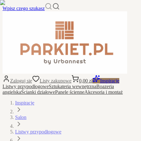
Wpisz czego szukasz
Zaloguj się
Listy zakupowe
0,00 zł
Inspiracje
Listwy przypodłogowe
Sztukateria wewnętrzna
Boazeria
angielska
Ścianki działowe
Panele ścienne
Akcesoria i montaż
Inspiracje
Salon
Listwy przypodłogowe