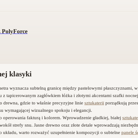
z PolyForce
ej klasyki
tymetra wyznacza subtelną granicę między pastelowymi płaszczyznami, wp
niu z tapicerowanym zagłówkiem łóżka i złotymi akcentami szafki noc
go drewna, gdzie to właśnie precyzyjne linie
sztukaterii
porządkują przest
ksu wymagającej wizualnego spokoju i elegancji.
operowania fakturą i kolorem. Wprowadzenie gładkiej, białej
sztukate
wokół strefy snu. Jasne drewno oraz złote detale wprowadzają niezbędne
go układu, warto rozważyć uzupełnienie kompozycji o subtelne
panele ś