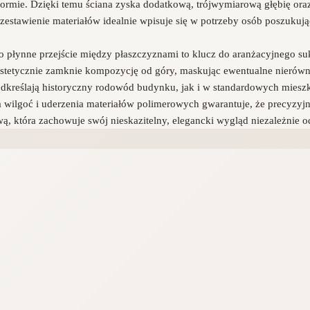
ormie. Dzięki temu ściana zyska dodatkową, trójwymiarową głębię ora
e zestawienie materiałów idealnie wpisuje się w potrzeby osób poszuk
go płynne przejście między płaszczyznami to klucz do aranżacyjnego 
 estetycznie zamknie kompozycję od góry, maskując ewentualne nierówno
dkreślają historyczny rodowód budynku, jak i w standardowych mieszk
wilgoć i uderzenia materiałów polimerowych gwarantuje, że precyzyjne 
 która zachowuje swój nieskazitelny, elegancki wygląd niezależnie o