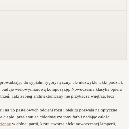
rowadzając do sypialni rygorystyczny, ale niezwykle lekki podział.
nej buduje wielowymiarową kompozycję. Nowoczesna klasyka opiera
rzeń. Taki zabieg architektoniczny nie przytłacza wnętrza, lecz
rii
na tło pastelowych odcieni różu i błękitu pozwala na optyczne
 ciepło, przełamując chłodniejsze tony farb i nadając całości
cienne
w dolnej partii, które stworzą efekt nowoczesnej lamperii,