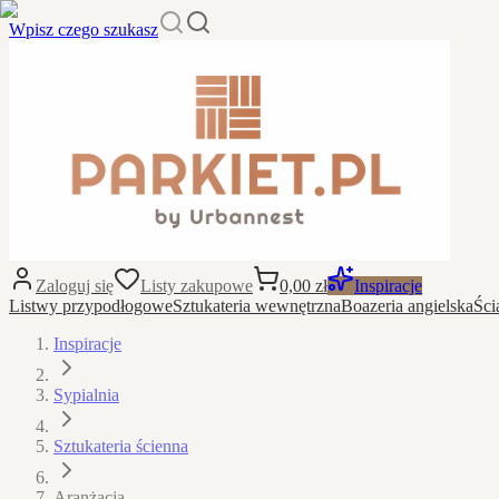
Wpisz czego szukasz
Zaloguj się
Listy zakupowe
0,00 zł
Inspiracje
Listwy przypodłogowe
Sztukateria wewnętrzna
Boazeria angielska
Ści
Inspiracje
Sypialnia
Sztukateria ścienna
Aranżacja