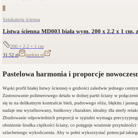
1
Sztukateria ścienna
Listwa ścienna MD003 biała wym. 200 x 2.2 x 1 cm, 
200 × 2.2 × 1
cm
31.52
zł
parkiet.pl
Pastelowa harmonia i proporcje nowoczesn
Wąski profil białej listwy ściennej o grubości zaledwie jednego cen
Zastosowanie polimerowego detalu w dolnej partii ściany w połącze
się tu na delikatnym kontraście bieli, pudrowego różu, błękitu i jasne
nadaje mu wyrafinowany, butikowy charakter, idealny dla strefy rela
Zbudowanie odpowiednich proporcji w sypialni wymaga precyzyjnego 
obniżenie środka ciężkości ściany, co potęguje wrażenie przytulności 
szlachetnego wykończenia. Aby w pełni wykorzystać potencjał takie