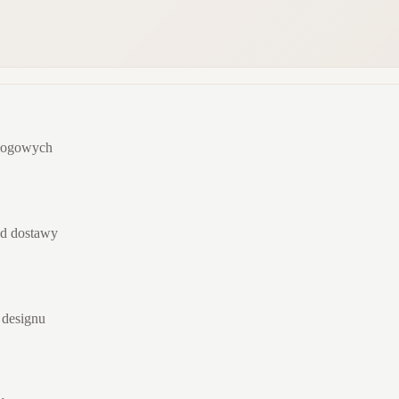
dłogowych
od dostawy
 designu