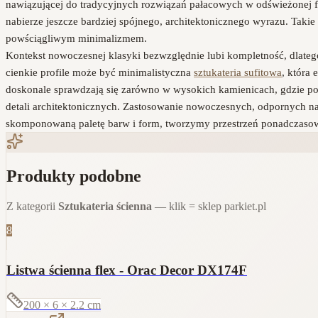
nawiązującej do tradycyjnych rozwiązań pałacowych w odświeżonej f
nabierze jeszcze bardziej spójnego, architektonicznego wyrazu. Taki
powściągliwym minimalizmem.
Kontekst nowoczesnej klasyki bezwzględnie lubi kompletność, dlate
cienkie profile może być minimalistyczna
sztukateria sufitowa
, która
doskonale sprawdzają się zarówno w wysokich kamienicach, gdzie po
detali architektonicznych. Zastosowanie nowoczesnych, odpornych na 
skomponowaną paletę barw i form, tworzymy przestrzeń ponadczasową,
Produkty podobne
Z kategorii
Sztukateria ścienna
— klik = sklep parkiet.pl
8
Listwa ścienna flex - Orac Decor DX174F
200 × 6 × 2.2
cm