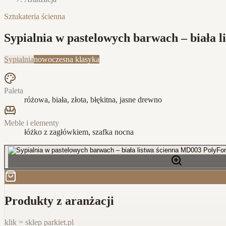
Sztukateria ścienna
Sypialnia w pastelowych barwach – biała l
Sypialnia
nowoczesna klasyka
Paleta
różowa, biała, złota, błękitna, jasne drewno
Meble i elementy
łóżko z zagłówkiem, szafka nocna
Produkty z aranżacji
klik = sklep parkiet.pl