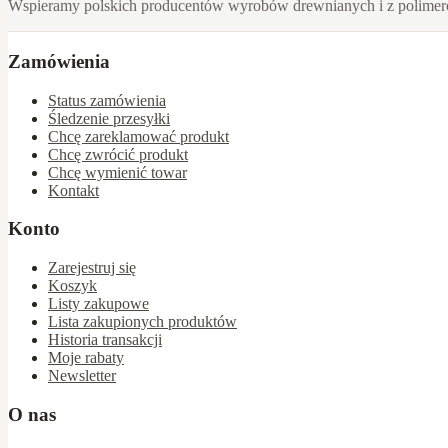
Wspieramy polskich producentów wyrobów drewnianych i z polime
Zamówienia
Status zamówienia
Śledzenie przesyłki
Chcę zareklamować produkt
Chcę zwrócić produkt
Chcę wymienić towar
Kontakt
Konto
Zarejestruj się
Koszyk
Listy zakupowe
Lista zakupionych produktów
Historia transakcji
Moje rabaty
Newsletter
O nas