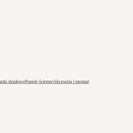
anki działowe
Panele ścienne
Akcesoria i montaż