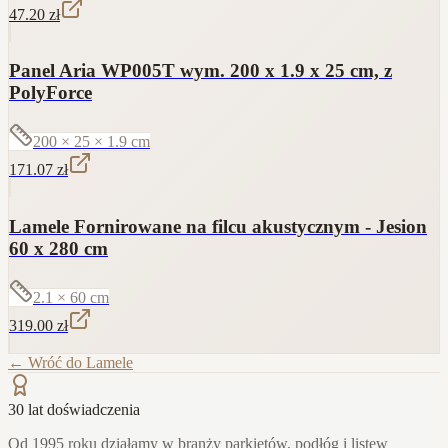
47.20
zł
Panel Aria WP005T wym. 200 x 1.9 x 25 cm, z
PolyForce
200 × 25 × 1.9
cm
171.07
zł
Lamele Fornirowane na filcu akustycznym - Jesion
60 x 280 cm
2.1 × 60
cm
319.00
zł
← Wróć do
Lamele
30 lat doświadczenia
Od 1995 roku działamy w branży parkietów, podłóg i listew