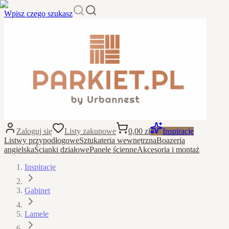
Wpisz czego szukasz
Zaloguj się
Listy zakupowe
0,00 zł
Inspiracje
Listwy przypodłogowe
Sztukateria wewnętrzna
Boazeria
angielska
Ścianki działowe
Panele ścienne
Akcesoria i montaż
Inspiracje
Gabinet
Lamele