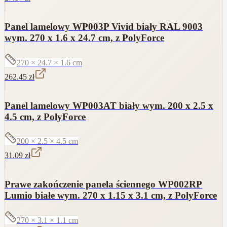
Panel lamelowy WP003P Vivid biały RAL 9003
wym. 270 x 1.6 x 24.7 cm, z PolyForce
270 × 24.7 × 1.6
cm
262.45
zł
Panel lamelowy WP003AT biały wym. 200 x 2.5 x
4.5 cm, z PolyForce
200 × 2.5 × 4.5
cm
31.09
zł
Prawe zakończenie panela ściennego WP002RP
Lumio białe wym. 270 x 1.15 x 3.1 cm, z PolyForce
270 × 3.1 × 1.1
cm