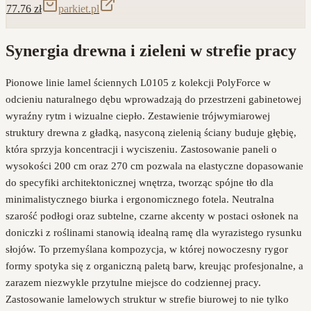
77.76
zł
parkiet.pl
Synergia drewna i zieleni w strefie pracy
Pionowe linie lamel ściennych L0105 z kolekcji PolyForce w
odcieniu naturalnego dębu wprowadzają do przestrzeni gabinetowej
wyraźny rytm i wizualne ciepło. Zestawienie trójwymiarowej
struktury drewna z gładką, nasyconą zielenią ściany buduje głębię,
która sprzyja koncentracji i wyciszeniu. Zastosowanie paneli o
wysokości 200 cm oraz 270 cm pozwala na elastyczne dopasowanie
do specyfiki architektonicznej wnętrza, tworząc spójne tło dla
minimalistycznego biurka i ergonomicznego fotela. Neutralna
szarość podłogi oraz subtelne, czarne akcenty w postaci osłonek na
doniczki z roślinami stanowią idealną ramę dla wyrazistego rysunku
słojów. To przemyślana kompozycja, w której nowoczesny rygor
formy spotyka się z organiczną paletą barw, kreując profesjonalne, a
zarazem niezwykle przytulne miejsce do codziennej pracy.
Zastosowanie lamelowych struktur w strefie biurowej to nie tylko