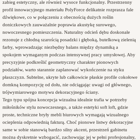
zabieg estetyczny, ale również wysoce funkcjonalny. Przestrzenny
profil innowacyjnego materiału PolyForce delikatnie rozprasza fale
dźwiękowe, co w połączeniu z obecnością dużych roślin
doniczkowych zauważalnie poprawia akustykę surowego,
nowoczesnego pomieszczenia. Naturalny odcień dębu doskonale
rezonuje z chłodną szarością posadzki i głęboką, butelkową zielenią
farby, wprowadzając niezbędny balans między dynamiką a
spokojem wymaganym podczas intensywnej pracy umysłowej. Aby
precyzyjnie podkreślić geometryczny charakter pionowych
podziałów, warto starannie zaplanować wykończenie na styku
płaszczyzn. Subtelne, ukryte lub całkowicie płaskie profile cokołowe
domkną kompozycję od dołu, nie odciągając uwagi od głównego,
trójwymiarowego motywu dekoracyjnego ściany.
Tego typu spójna koncepcja wizualna idealnie trafia w potrzeby
miłośników stylu nowoczesnego, a także estetyki soft loft, gdzie
proste, techniczne bryły mebli biurowych wymagają wizualnego
ocieplenia odpowiednią fakturą. Choć pionowe listwy dekoracyjne
same w sobie stanowią bardzo silny akcent, przestrzeń gabinetu
można dyskretnie wzbogacić, zachowując jej w pełni profesjonalny,