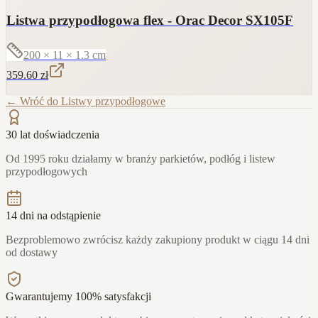
Listwa przypodłogowa flex - Orac Decor SX105F
200 × 11 × 1.3
cm
359.60
zł
← Wróć do
Listwy przypodłogowe
30 lat doświadczenia
Od 1995 roku działamy w branży parkietów, podłóg i listew
przypodłogowych
14 dni na odstąpienie
Bezproblemowo zwrócisz każdy zakupiony produkt w ciągu 14 dni
od dostawy
Gwarantujemy 100% satysfakcji