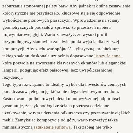
zaburzania stonowanej palety barw. Aby jednak tak silne zestawienie
kolorystyczne nie przytłaczało, kluczowe staje się odpowiednie
wykończenie pionowych płaszczyzn. Wprowadzenie na ściany
geometrycznych podziałów sprawia, że przestrzeń nabiera
trójwymiarowej głębi. Warto zauważyć, że wysoki profil
przypodłogowy stanowi tu zaledwie punkt wyjścia dla szerszej
kompozycji. Aby zachować spójność stylistyczną, architekturę
takiego salonu doskonale uzupełnią dopasowane
listwy ścienne
,
które pozwolą na stworzenie klasycznych ekranów lub eleganckiej
lamperii, potęgując efekt pałacowej, lecz uwspółcześnionej
rezydencji.
Tego typu rozwiązanie to idealny wybór dla inwestorów ceniących
ponadczasową elegancję, która nie ulega chwilowym trendom.
Zastosowanie polimerowych detali o podwyższonej odporności
gwarantuje, że styk podłogi ze ścianą przetrwa codzienne
użytkowanie, w tym uderzenia odkurzacza czy przesuwanie ciężkich
mebli. Zamykając kompozycję od góry, warto rozważyć także
minimalistyczną
sztukaterię sufitową
. Taki zabieg nie tylko