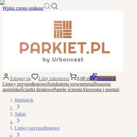
Wpisz czego szukasz
Zaloguj się
Listy zakupowe
0,00 zł
Inspiracje
Listwy przypodłogowe
Sztukateria wewnętrzna
Boazeria
angielska
Ścianki działowe
Panele ścienne
Akcesoria i montaż
Inspiracje
Salon
Listwy przypodłogowe