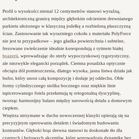
Profil o wysokości niemal 12 centymetrów stanowi wyraźną,
architektoniczną granicę między głębokim odcieniem drewnianego
parkietu ułożonego w klasyczną jodełkę a rozbieloną płaszczyzną
ścian. Zastosowanie tak wyrazistego cokołu z materiału PolyForce
nie jest tu przypadkowe – jego gładka powierzchnia i subtelne,
frezowane zwieńczenie idealnie korespondują z rytmem białej
boazerii
, wprowadzając do strefy wypoczynkowej rygorystyczny,
ale niezwykle elegancki porządek. Ciemna posadzka optycznie
obciąża dół pomieszczenia, dlatego wysoka, jasna listwa działa jak
bufor, który unosi całą kompozycję i dodaje jej oddechu. Obłe
formy cylindrycznego stolika bocznego oraz miękkie linie
tapicerowanego fotela przełamują tę ortogonalną dyscyplinę,
tworząc harmonijny balans między surowością detalu a domowym
ciepłem.
Wnętrza utrzymane w duchu nowoczesnej klasyki opierają się na
precyzyjnym operowaniu detalem i świadomym budowaniu
kontrastów. Głęboki brąz drewna stanowi tu doskonałe tło dla
czarnych i beżowych akcentów, które wprowadzają dynamikę bez