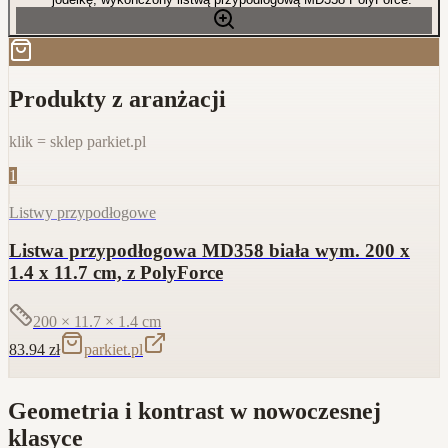
Produkty z aranżacji
klik = sklep parkiet.pl
1
Listwy przypodłogowe
Listwa przypodłogowa MD358 biała wym. 200 x
1.4 x 11.7 cm, z PolyForce
200 × 11.7 × 1.4
cm
83.94
zł
parkiet.pl
Geometria i kontrast w nowoczesnej
klasyce