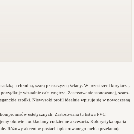
dzką a chłodną, szarą płaszczyzną ściany. W przestrzeni korytarza,
 porządkuje wizualnie całe wnętrze. Zastosowanie stonowanej, szaro-
anckie szpilki. Niewysoki profil idealnie wpisuje się w nowoczesną
k kompromisów estetycznych. Zastosowana tu listwa PVC
jmujemy obuwie i odkładamy codzienne akcesoria. Kolorystyka oparta
etale. Różowy akcent w postaci tapicerowanego mebla przełamuje