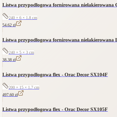
Listwa przypodłogowa fornirowana nielakierowana C
240 × 6 × 1.8
cm
54.62
zł
Listwa przypodłogowa fornirowana nielakierowana L
240 × 5 × 3
cm
38.38
zł
Listwa przypodłogowa flex - Orac Decor SX104F
200 × 15 × 1.7
cm
497.60
zł
Listwa przypodłogowa flex - Orac Decor SX105F