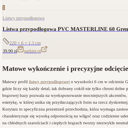
1
Listwy przypodłogowe
Listwa przypodłogowa PVC MASTERLINE 60 Gren
220 × 6 × 1.3
cm
39.90
zł
parkiet.pl
Matowe wykończenie i precyzyjne odcięcie
Matowy profil
listwy przypodłogowej
o wysokości 6 cm w odcieniu Gr
gdzie liczy się każdy detal, tak dobrany cokół nie tylko chroni dol
brązowej bazy pozwala na wyeksponowanie mocniejszych akcentów, ta
estetykę, w której unika się przytłaczających form na rzecz dyskretnej
Korytarz to specyficzna przestrzeń przechodnia, która wymaga zast
charakteryzuje się wysoką odpornością na wilgoć oraz codzienne uder
na chłodnych szarościach i ciepłych brązach tworzy niezwykle neutra