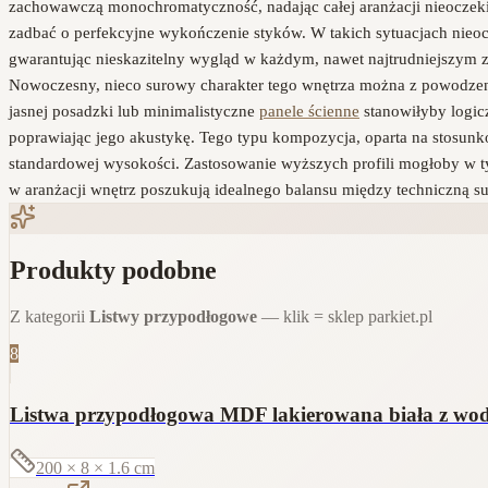
zachowawczą monochromatyczność, nadając całej aranżacji nieoczeki
zadbać o perfekcyjne wykończenie styków. W takich sytuacjach nie
gwarantując nieskazitelny wygląd w każdym, nawet najtrudniejszym z
Nowoczesny, nieco surowy charakter tego wnętrza można z powodze
jasnej posadzki lub minimalistyczne
panele ścienne
stanowiłyby logic
poprawiając jego akustykę. Tego typu kompozycja, oparta na stosun
standardowej wysokości. Zastosowanie wyższych profili mogłoby w tym
w aranżacji wnętrz poszukują idealnego balansu między techniczną 
Produkty podobne
Z kategorii
Listwy przypodłogowe
— klik = sklep parkiet.pl
8
Listwa przypodłogowa MDF lakierowana biała z w
200 × 8 × 1.6
cm