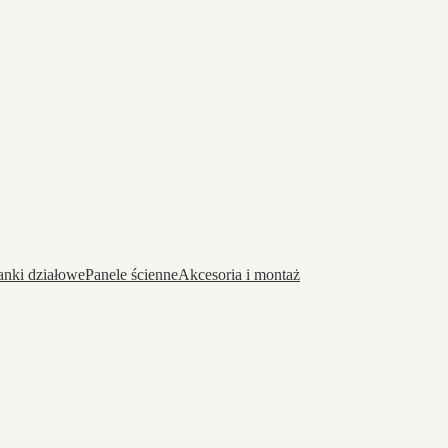
anki działowe
Panele ścienne
Akcesoria i montaż