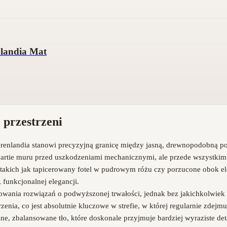
landia Mat
 przestrzeni
enlandia stanowi precyzyjną granicę między jasną, drewnopodobną posa
ne partie muru przed uszkodzeniami mechanicznymi, ale przede wszystkim
kich jak tapicerowany fotel w pudrowym różu czy porzucone obok eleg
, funkcjonalnej elegancji.
osowania rozwiązań o podwyższonej trwałości, jednak bez jakichkolwie
zenia, co jest absolutnie kluczowe w strefie, w której regularnie zde
lne, zbalansowane tło, które doskonale przyjmuje bardziej wyraziste d