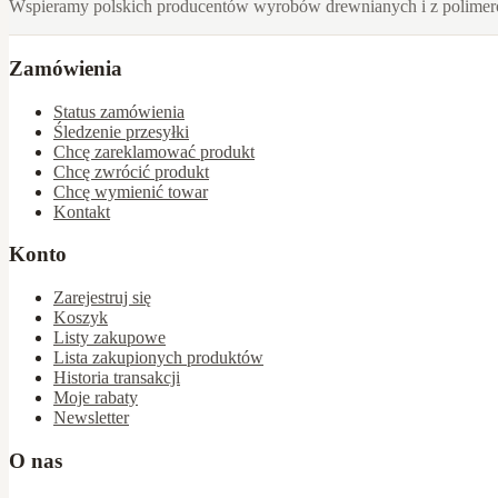
Wspieramy polskich producentów wyrobów drewnianych i z polime
Zamówienia
Status zamówienia
Śledzenie przesyłki
Chcę zareklamować produkt
Chcę zwrócić produkt
Chcę wymienić towar
Kontakt
Konto
Zarejestruj się
Koszyk
Listy zakupowe
Lista zakupionych produktów
Historia transakcji
Moje rabaty
Newsletter
O nas