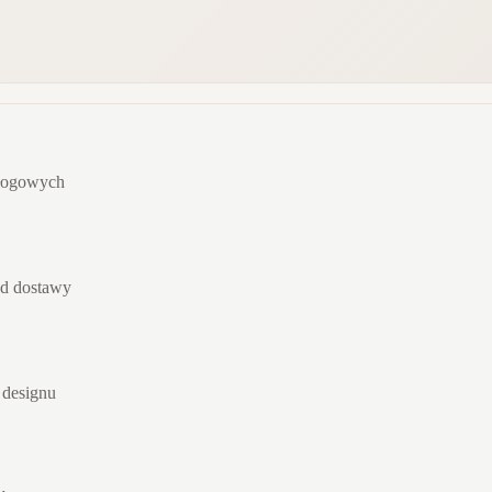
dłogowych
od dostawy
 designu