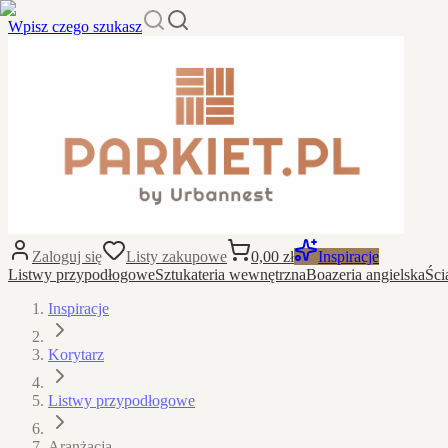
Wpisz czego szukasz
Zaloguj się
Listy zakupowe
0,00 zł
Inspiracje
Listwy przypodłogowe
Sztukateria wewnętrzna
Boazeria angielska
Ści
Inspiracje
Korytarz
Listwy przypodłogowe
Aranżacja