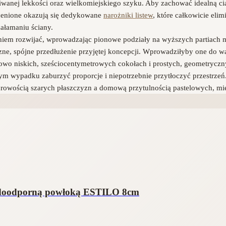
wanej lekkości oraz wielkomiejskiego szyku. Aby zachować idealną ci
ocenione okazują się dedykowane
narożniki listew
, które całkowicie el
ałamaniu ściany.
niem rozwijać, wprowadzając pionowe podziały na wyższych partiach
zne, spójne przedłużenie przyjętej koncepcji. Wprowadziłyby one do w
kowo niskich, sześciocentymetrowych cokołach i prostych, geometryczn
 wypadku zaburzyć proporcje i niepotrzebnie przytłoczyć przestrzeń. T
surowością szarych płaszczyzn a domową przytulnością pastelowych, m
odoodporną powłoką ESTILO 8cm