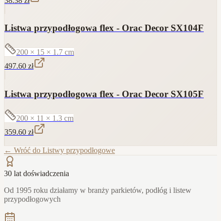
38.38
zł
Listwa przypodłogowa flex - Orac Decor SX104F
200 × 15 × 1.7
cm
497.60
zł
Listwa przypodłogowa flex - Orac Decor SX105F
200 × 11 × 1.3
cm
359.60
zł
← Wróć do
Listwy przypodłogowe
30 lat doświadczenia
Od 1995 roku działamy w branży parkietów, podłóg i listew
przypodłogowych