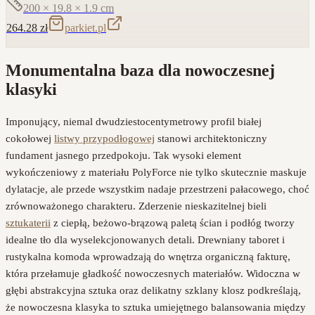
200 × 19.8 × 1.9
cm
264.28
zł
parkiet.pl
Monumentalna baza dla nowoczesnej
klasyki
Imponujący, niemal dwudziestocentymetrowy profil białej
cokołowej
listwy przypodłogowej
stanowi architektoniczny
fundament jasnego przedpokoju. Tak wysoki element
wykończeniowy z materiału PolyForce nie tylko skutecznie maskuje
dylatacje, ale przede wszystkim nadaje przestrzeni pałacowego, choć
zrównoważonego charakteru. Zderzenie nieskazitelnej bieli
sztukaterii
z ciepłą, beżowo-brązową paletą ścian i podłóg tworzy
idealne tło dla wyselekcjonowanych detali. Drewniany taboret i
rustykalna komoda wprowadzają do wnętrza organiczną fakturę,
która przełamuje gładkość nowoczesnych materiałów. Widoczna w
głębi abstrakcyjna sztuka oraz delikatny szklany klosz podkreślają,
że nowoczesna klasyka to sztuka umiejętnego balansowania między