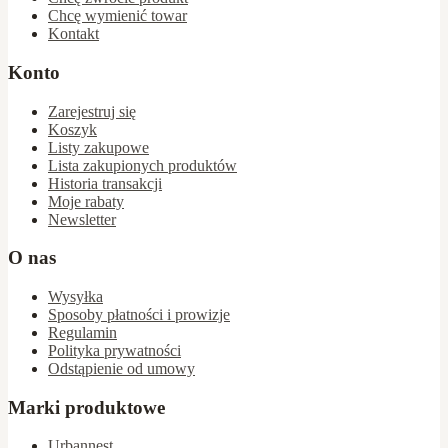
Chcę wymienić towar
Kontakt
Konto
Zarejestruj się
Koszyk
Listy zakupowe
Lista zakupionych produktów
Historia transakcji
Moje rabaty
Newsletter
O nas
Wysyłka
Sposoby płatności i prowizje
Regulamin
Polityka prywatności
Odstąpienie od umowy
Marki produktowe
Urbannest