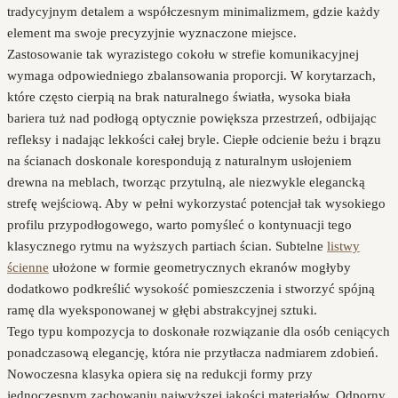
tradycyjnym detalem a współczesnym minimalizmem, gdzie każdy
element ma swoje precyzyjnie wyznaczone miejsce.
Zastosowanie tak wyrazistego cokołu w strefie komunikacyjnej
wymaga odpowiedniego zbalansowania proporcji. W korytarzach,
które często cierpią na brak naturalnego światła, wysoka biała
bariera tuż nad podłogą optycznie powiększa przestrzeń, odbijając
refleksy i nadając lekkości całej bryle. Ciepłe odcienie beżu i brązu
na ścianach doskonale korespondują z naturalnym usłojeniem
drewna na meblach, tworząc przytulną, ale niezwykle elegancką
strefę wejściową. Aby w pełni wykorzystać potencjał tak wysokiego
profilu przypodłogowego, warto pomyśleć o kontynuacji tego
klasycznego rytmu na wyższych partiach ścian. Subtelne
listwy
ścienne
ułożone w formie geometrycznych ekranów mogłyby
dodatkowo podkreślić wysokość pomieszczenia i stworzyć spójną
ramę dla wyeksponowanej w głębi abstrakcyjnej sztuki.
Tego typu kompozycja to doskonałe rozwiązanie dla osób ceniących
ponadczasową elegancję, która nie przytłacza nadmiarem zdobień.
Nowoczesna klasyka opiera się na redukcji formy przy
jednoczesnym zachowaniu najwyższej jakości materiałów. Odporny