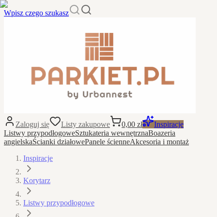
Wpisz czego szukasz
Zaloguj się
Listy zakupowe
0,00 zł
Inspiracje
Listwy przypodłogowe
Sztukateria wewnętrzna
Boazeria
angielska
Ścianki działowe
Panele ścienne
Akcesoria i montaż
Inspiracje
Korytarz
Listwy przypodłogowe