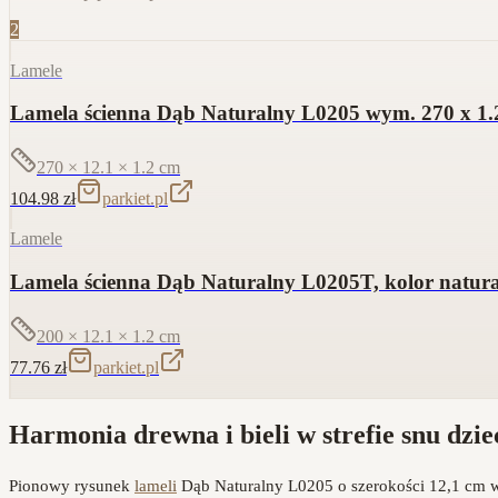
2
Lamele
Lamela ścienna Dąb Naturalny L0205 wym. 270 x 1.2 
270 × 12.1 × 1.2
cm
104.98
zł
parkiet.pl
Lamele
Lamela ścienna Dąb Naturalny L0205T, kolor natural
200 × 12.1 × 1.2
cm
77.76
zł
parkiet.pl
Harmonia drewna i bieli w strefie snu dzi
Pionowy rysunek
lameli
Dąb Naturalny L0205 o szerokości 12,1 cm w