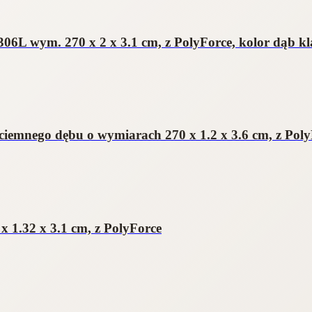
6L wym. 270 x 2 x 3.1 cm, z PolyForce, kolor dąb kl
ciemnego dębu o wymiarach 270 x 1.2 x 3.6 cm, z Pol
 1.32 x 3.1 cm, z PolyForce