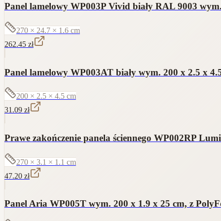
Panel lamelowy WP003P Vivid biały RAL 9003 wym. 2
270 × 24.7 × 1.6
cm
262.45
zł
Panel lamelowy WP003AT biały wym. 200 x 2.5 x 4.5
200 × 2.5 × 4.5
cm
31.09
zł
Prawe zakończenie panela ściennego WP002RP Lumio 
270 × 3.1 × 1.1
cm
47.20
zł
Panel Aria WP005T wym. 200 x 1.9 x 25 cm, z PolyF