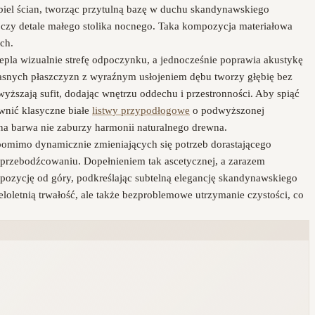
 biel ścian, tworząc przytulną bazę w duchu skandynawskiego
 czy detale małego stolika nocnego. Taka kompozycja materiałowa
ch.
epla wizualnie strefę odpoczynku, a jednocześnie poprawia akustykę
asnych płaszczyzn z wyraźnym usłojeniem dębu tworzy głębię bez
ższają sufit, dodając wnętrzu oddechu i przestronności. Aby spiąć
wnić klasyczne białe
listwy przypodłogowe
o podwyższonej
na barwa nie zaburzy harmonii naturalnego drewna.
i pomimo dynamicznie zmieniających się potrzeb dorastającego
c przebodźcowaniu. Dopełnieniem tak ascetycznej, a zarazem
ompozycję od góry, podkreślając subtelną elegancję skandynawskiego
oletnią trwałość, ale także bezproblemowe utrzymanie czystości, co