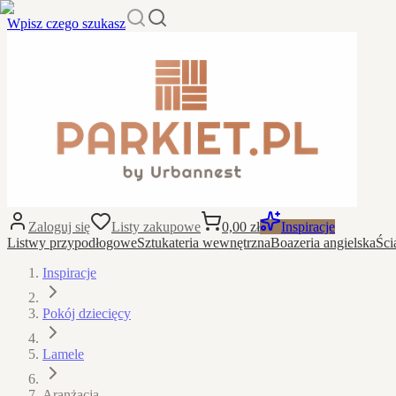
Wpisz czego szukasz
Zaloguj się
Listy zakupowe
0,00 zł
Inspiracje
Listwy przypodłogowe
Sztukateria wewnętrzna
Boazeria angielska
Ści
Inspiracje
Pokój dziecięcy
Lamele
Aranżacja