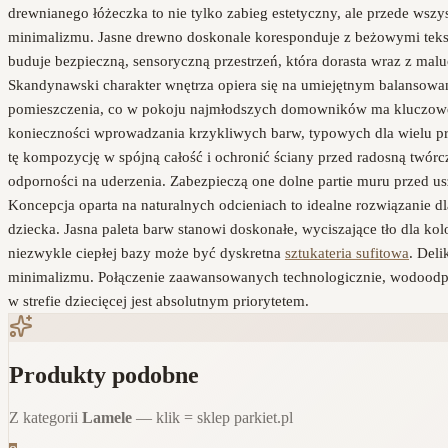
drewnianego łóżeczka to nie tylko zabieg estetyczny, ale przede ws
minimalizmu. Jasne drewno doskonale koresponduje z beżowymi tekst
buduje bezpieczną, sensoryczną przestrzeń, która dorasta wraz z ma
Skandynawski charakter wnętrza opiera się na umiejętnym balansowani
pomieszczenia, co w pokoju najmłodszych domowników ma kluczowe zn
konieczności wprowadzania krzykliwych barw, typowych dla wielu pro
tę kompozycję w spójną całość i ochronić ściany przed radosną twór
odporności na uderzenia. Zabezpieczą one dolne partie muru przed u
Koncepcja oparta na naturalnych odcieniach to idealne rozwiązanie d
dziecka. Jasna paleta barw stanowi doskonałe, wyciszające tło dla 
niezwykle ciepłej bazy może być dyskretna
sztukateria sufitowa
. Deli
minimalizmu. Połączenie zaawansowanych technologicznie, wodoodporn
w strefie dziecięcej jest absolutnym priorytetem.
Produkty podobne
Z kategorii
Lamele
— klik = sklep parkiet.pl