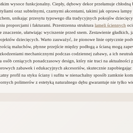
zystkim wysoce funkcjonalny. Ciepły, dębowy dekor przełamuje chłodną
yliami oraz subtelnymi, czarnymi akcentami, takimi jak oprawa lampy
luchem, unikając przesytu typowego dla tradycyjnych pokojów dziecięcy
u proporcjami i fakturami. Przestrzenna struktura
lameli ściennych
oci
aczenie, ułatwiając wyciszenie przed snem. Zestawienie gładkich, j
jektów dziecięcych. Warto zauważyć, że pionowe linie optycznie podwy
czością maluchów, płynne przejście między podłogą a ścianą mogą zape
szkodzeniami mechanicznymi podczas codziennej zabawy, a ich neutral
la osób ceniących ponadczasowy design, który nie traci na aktualnośc
kolorowych zabawek i edukacyjnych akcesoriów, skutecznie zapobiegają
katny profil na styku ściany i sufitu w nienachalny sposób zamknie k
ych polimerów z estetyką naturalnego dębu gwarantuje nie tylko wiel