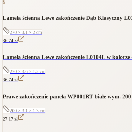
8
Lamela ścienna Lewe zakończenie Dąb Klasyczny L030
270 × 3.1 × 2
cm
36.74
zł
Lamela ścienna Lewe zakończenie L0104L w kolorze 
270 × 3.6 × 1.2
cm
36.74
zł
Prawe zakończenie panela WP001RT białe wym. 200 x
200 × 3.1 × 1.3
cm
27.17
zł