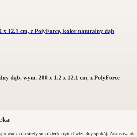
x 12.1 cm, z PolyForce, kolor naturalny dąb
ny dąb, wym. 200 x 1.2 x 12.1 cm, z PolyForce
ecka
prowadza do strefy snu dziecka rytm i wizualny spokój. Zastosowani