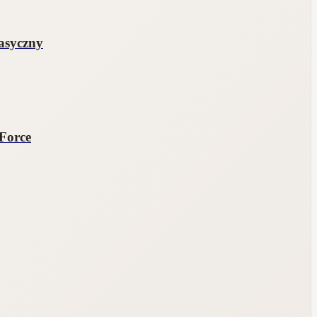
asyczny
yForce