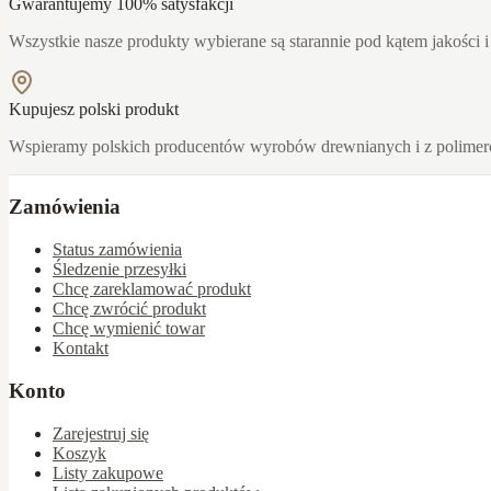
Gwarantujemy 100% satysfakcji
Wszystkie nasze produkty wybierane są starannie pod kątem jakości i
Kupujesz polski produkt
Wspieramy polskich producentów wyrobów drewnianych i z polime
Zamówienia
Status zamówienia
Śledzenie przesyłki
Chcę zareklamować produkt
Chcę zwrócić produkt
Chcę wymienić towar
Kontakt
Konto
Zarejestruj się
Koszyk
Listy zakupowe