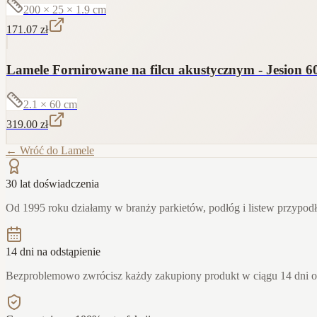
200 × 25 × 1.9
cm
171.07
zł
Lamele Fornirowane na filcu akustycznym - Jesion 6
2.1 × 60
cm
319.00
zł
← Wróć do
Lamele
30 lat doświadczenia
Od 1995 roku działamy w branży parkietów, podłóg i listew przypo
14 dni na odstąpienie
Bezproblemowo zwrócisz każdy zakupiony produkt w ciągu 14 dni 