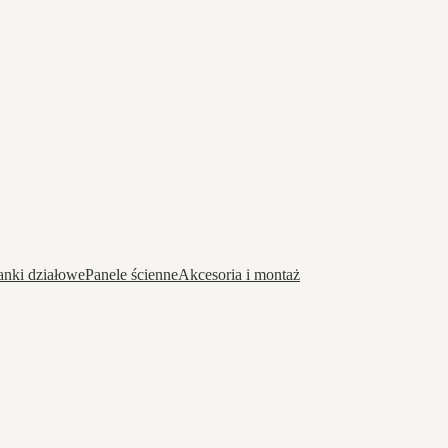
anki działowe
Panele ścienne
Akcesoria i montaż