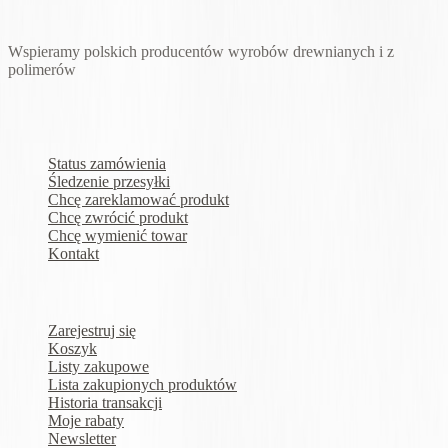
Kupujesz polski produkt
Wspieramy polskich producentów wyrobów drewnianych i z
polimerów
Zamówienia
Status zamówienia
Śledzenie przesyłki
Chcę zareklamować produkt
Chcę zwrócić produkt
Chcę wymienić towar
Kontakt
Konto
Zarejestruj się
Koszyk
Listy zakupowe
Lista zakupionych produktów
Historia transakcji
Moje rabaty
Newsletter