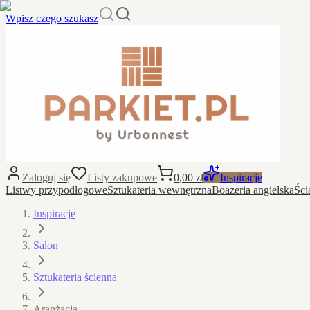
Wpisz czego szukasz
Zaloguj się
Listy zakupowe
0,00 zł
Inspiracje
Listwy przypodłogowe
Sztukateria wewnętrzna
Boazeria angielska
Ści
Inspiracje
Salon
Sztukateria ścienna
Aranżacja