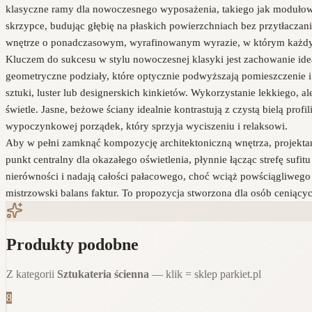
klasyczne ramy dla nowoczesnego wyposażenia, takiego jak modułowa 
skrzypce, budując głębię na płaskich powierzchniach bez przytłaczan
wnętrze o ponadczasowym, wyrafinowanym wyrazie, w którym każdy d
Kluczem do sukcesu w stylu nowoczesnej klasyki jest zachowanie id
geometryczne podziały, które optycznie podwyższają pomieszczenie 
sztuki, luster lub designerskich kinkietów. Wykorzystanie lekkiego, 
świetle. Jasne, beżowe ściany idealnie kontrastują z czystą bielą prof
wypoczynkowej porządek, który sprzyja wyciszeniu i relaksowi.
Aby w pełni zamknąć kompozycję architektoniczną wnętrza, projekta
punkt centralny dla okazałego oświetlenia, płynnie łącząc strefę sufi
nierówności i nadają całości pałacowego, choć wciąż powściągliwego
mistrzowski balans faktur. To propozycja stworzona dla osób ceniącyc
Produkty podobne
Z kategorii
Sztukateria ścienna
— klik = sklep parkiet.pl
8