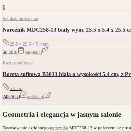
2
Sztukateria ścienna
Narożnik MDC258-13 biały wym. 25.5 x 5.4 x 25.5 
25.5 × 25.5 × 5.4
cm
66.26
zł
parkiet.pl
Rozety sufitowe
Rozeta sufitowa B3033 biała o wysokości 5.4 cm, z 
5.4
cm
248.50
zł
parkiet.pl
Geometria i elegancja w jasnym salonie
Zastosowanie ozdobnego
narożnika
MDC258-13 w połączeniu z prostym