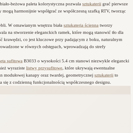
 biało-beżowa paleta kolorystyczna pozwala
sztukaterii
grać pierwsze
enty mogą harmonijnie współgrać ze współczesną szafką RTV, tworząc
mebli. W omawianym wnętrzu biała
sztukateria ścienna
tworzy
la na stworzenie eleganckich ramek, które mogą stanowić tło dla
rość krawędzi, co jest kluczowe przy padającym z boku, naturalnym
rowadzone w równych odstępach, wprowadzają do strefy
eta sufitowa
B3033 o wysokości 5.4 cm stanowi niezwykle elegancki
nież wyraziste
listwy przysufitowe
, które ukrywają ewentualne
nin modułowej kanapy oraz twardej, geometrycznej
sztukaterii
to
yka się z codzienną funkcjonalnością współczesnego designu.