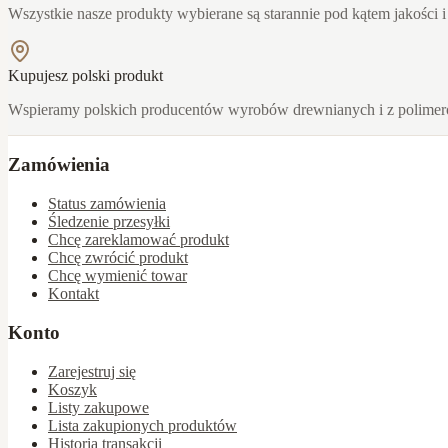
Wszystkie nasze produkty wybierane są starannie pod kątem jakości i
Kupujesz polski produkt
Wspieramy polskich producentów wyrobów drewnianych i z polime
Zamówienia
Status zamówienia
Śledzenie przesyłki
Chcę zareklamować produkt
Chcę zwrócić produkt
Chcę wymienić towar
Kontakt
Konto
Zarejestruj się
Koszyk
Listy zakupowe
Lista zakupionych produktów
Historia transakcji