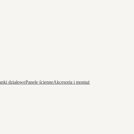
anki działowe
Panele ścienne
Akcesoria i montaż