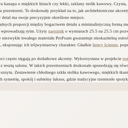
kanapa o miękkich liniach czy lekki, szklany stolik kawowy. Czysta,
ia przestrzeni. To doskonały przykład na to, jak architektoniczne akc
etal ma swoje precyzyjnie określone miejsce.
ealnych proporcji między bogactwem detalu a minimalistyczną formą 
i wprowadzają rytm. Użyty
narożnik
o wymiarach 25.5 na 25.5 cm pozwa
ale niezwykle trwałego materiału ProFoam gwarantuje nieskazitelną ost
ili, eksponując ich trójwymiarowy charakter. Gładkie
listwy ścienne
, pop
nci często sięgają po dodatkowe akcenty. Wykorzystana w projekcie
roz
tu z resztą salonu. W takich przestrzeniach doskonale sprawdzają się rów
 sznytu. Zestawienie chłodnego szkła stolika kawowego, miękkich tka
h symetrię, spokój i subtelny luksus, gdzie tradycyjne rzemiosło spot