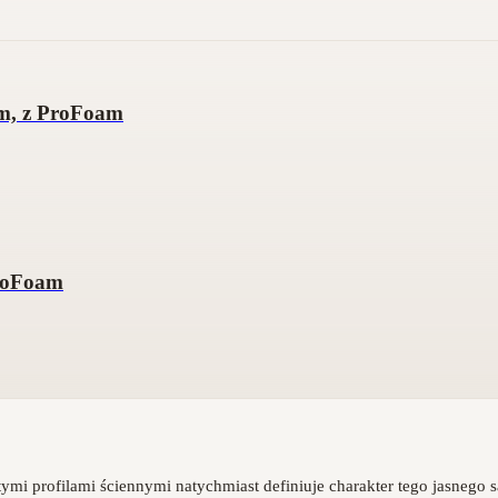
cm, z ProFoam
ProFoam
i profilami ściennymi natychmiast definiuje charakter tego jasnego s