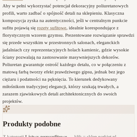
Aby w pełni wykorzystać potencjał dekoracyjny poliuretanowych
profili, warto zadbać o spójność detali na sklepieniu. Klasyczna
kompozycja zyska na autentyczności, jeśli w centralnym punkcie
sufitu pojawią się
rozety sufitowe
, idealnie korespondujące z
florystycznym wzorem gzymsu. Prezentowane rozwiązanie sprawdzi
się przede wszystkim w przestronnych salonach, eleganckich
jadalniach czy reprezentacyjnych holach kamienic, gdzie wysokie
ściany pozwalają na zastosowanie masywniejszych dekorów.
Poliuretan gwarantuje ostrość każdego detalu, co w połączeniu z
matową farbą tworzy efekt prawdziwego gipsu, jednak bez jego
ciężaru i podatności na pęknięcia. To kierunek dedykowany
miłośnikom tradycyjnej elegancji, którzy szukają trwałych, a
zarazem zjawiskowych detali architektonicznych do swoich
projektów.
Produkty podobne
Z kategorii
Listwy przysufitowe
— klik = sklep parkiet.pl