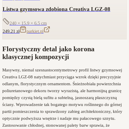
Listwa gzymsowa zdobiona Creativa LGZ-08
240 × 15.9 × 6.5
cm
249.21
zł
parkiet.pl
Florystyczny detal jako korona
klasycznej kompozycji
Masywny, niemal szesnastocentymetrowy profil listwy gzymsowej
Creativa LGZ-08 natychmiast przyciąga wzrok dzięki precyzyjnie
odlanym, florystycznym ornamentom. Śnieżnobiała powierzchnia
poliuretanowego dekoru tworzy wyrazistą, ale harmonijną granicę
pomiędzy czystą bielą sufitu a subtelną, jasnoszarą płaszczyzną
ściany. Wprowadzenie tak bogatego motywu roślinnego do górnej
partii pomieszczenia to sprawdzony zabieg architektoniczny, który
optycznie podwyższa wnętrze i nadaje mu pałacowego sznytu.
Zastosowanie chłodnej, stonowanej palety barw sprawia, że