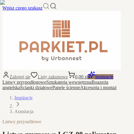
Wpisz czego szukasz
Zaloguj się
Listy zakupowe
0,00 zł
Inspiracje
Listwy przypodłogowe
Sztukateria wewnętrzna
Boazeria
angielska
Ścianki działowe
Panele ścienne
Akcesoria i montaż
Inspiracje
Aranżacja
Listwy przysufitowe