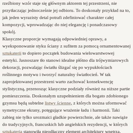
rzeźbiony wzór staje się głównym aktorem tej przestrzeni, nie
przytłaczając jednocześnie jej odbioru. To doskonały przykład na to,
jak jeden wyrazisty detal potrafi zdefiniować charakter całej
kompozycji, wprowadzając do niej elegancję i ponadczasowy
spokój.
Klasyczne proporcje wymagają odpowiedniej oprawy, a
wyeksponowanie styku ściany z sufitem za pomocą ornamentowanej
sztukaterii
to dopiero początek budowania wielowarstwowej
estetyki. Jasnoszare tło stanowi idealne płótno dla trójwymiarowych
dekoracji, pozwalając światłu ślizgać się po wypukłościach
roślinnego motywu i tworzyć naturalny światłocień. W tak
zaprojektowanej przestrzeni warto zachować konsekwencję
stylistyczną, przenosząc klasyczne podziały również na niższe partie
pomieszczenia. Doskonałym uzupełnieniem dla bogato zdobionego
gzymsu będą subtelne
listwy ścienne
, z których można uformować
symetryczne ekrany, potęgujące wrażenie ładu i harmonii. Taki
zabieg nie tylko urozmaici gładkie powierzchnie, ale także nawiąże
do tradycyjnych, francuskich lub angielskich rezydencji, w których
sztukateria
stanowiła nieodłączny element architektury wnętrza.