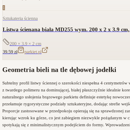
1
Sztukateria ścienna
Listwa ścienana biała MD255 wym. 200 x 2 x 3.9 cm,
200 × 3.9 × 2
cm
39.59
zł
parkiet.pl
Geometria bieli na tle dębowej jodełki
Subtelny profil listwy ściennej o szerokości niespełna 4 centymetró
z twardego polimeru na dominującej, białej płaszczyźnie idealnie kor
naturalnego usłojenia brązowego parkietu definiuje estetykę nowoczesn
przełamuje rygorystyczne podziały sztukateryjne, dodając strefie wej
Proporcje zastosowane w przedpokoju opierają się na sprawdzonej z
kierując wzrok ku górze, co jest zabiegiem niezwykle pożądanym w c
spotykają się z minimalistycznym podejściem do formy. Wprowadzenie 