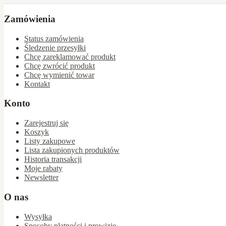
Zamówienia
Status zamówienia
Śledzenie przesyłki
Chcę zareklamować produkt
Chcę zwrócić produkt
Chcę wymienić towar
Kontakt
Konto
Zarejestruj się
Koszyk
Listy zakupowe
Lista zakupionych produktów
Historia transakcji
Moje rabaty
Newsletter
O nas
Wysyłka
Sposoby płatności i prowizje