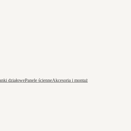
anki działowe
Panele ścienne
Akcesoria i montaż