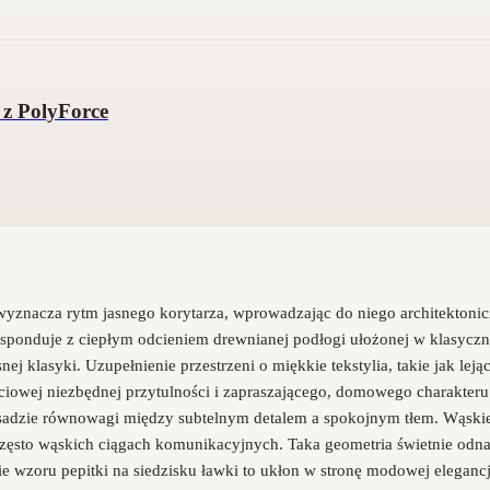
 z PolyForce
w wyznacza rytm jasnego korytarza, wprowadzając do niego architekton
esponduje z ciepłym odcieniem drewnianej podłogi ułożonej w klasyczną 
ej klasyki. Uzupełnienie przestrzeni o miękkie tekstylia, takie jak lej
ściowej niezbędnej przytulności i zapraszającego, domowego charakteru
asadzie równowagi między subtelnym detalem a spokojnym tłem. Wąskie
zęsto wąskich ciągach komunikacyjnych. Taka geometria świetnie odnajd
wzoru pepitki na siedzisku ławki to ukłon w stronę modowej elegancji