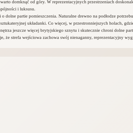
ę warto domknąć od góry. W reprezentacyjnych przestrzeniach doskona
pójności i luksusu.
o dolne partie pomieszczenia. Naturalne drewno na podłodze potrzeb
ej sztukateryjnej układanki. Co więcej, w przestronniejszych holach, gd
ętrza jeszcze więcej brytyjskiego sznytu i skutecznie chroni dolne pa
, że strefa wejściowa zachowa swój nienaganny, reprezentacyjny wyglą