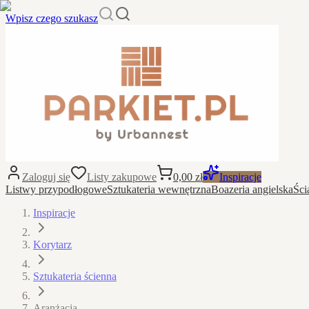
Wpisz czego szukasz
Zaloguj się
Listy zakupowe
0,00 zł
Inspiracje
Listwy przypodłogowe
Sztukateria wewnętrzna
Boazeria angielska
Ści
Inspiracje
Korytarz
Sztukateria ścienna
Aranżacja