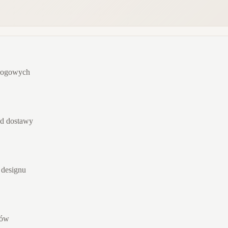
dłogowych
od dostawy
 designu
rów