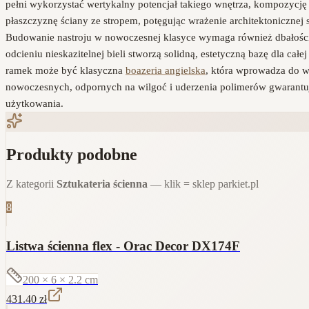
pełni wykorzystać wertykalny potencjał takiego wnętrza, kompozycj
płaszczyznę ściany ze stropem, potęgując wrażenie architektonicznej s
Budowanie nastroju w nowoczesnej klasyce wymaga również dbałości 
odcieniu nieskazitelnej bieli stworzą solidną, estetyczną bazę dla cał
ramek może być klasyczna
boazeria angielska
, która wprowadza do wn
nowoczesnych, odpornych na wilgoć i uderzenia polimerów gwarantuje
użytkowania.
Produkty podobne
Z kategorii
Sztukateria ścienna
— klik = sklep parkiet.pl
8
Listwa ścienna flex - Orac Decor DX174F
200 × 6 × 2.2
cm
431.40
zł