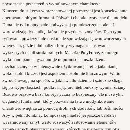
nowoczesną przestrzeń o wyrafinowanym charakterze.
Kluczem do sukcesu w prezentowanej przestrzeni jest konsekwentne
operowanie obłymi formami. Półwałki charakterystyczne dla modelu
Duna nie tylko optycznie podwyższają pomieszczenie, ale też
wprowadzają dynamikę, która nie przytłacza zmysłów. Tego typu
ryflowane powierzchnie doskonale sprawdzają się w nowoczesnych
wnętrzach, gdzie minimalizm formy wymaga zastosowania
wyrazistych detali strukturalnych. Materiał PolyForce, z którego
wykonano panele, gwarantuje odporność na uszkodzenia
mechaniczne, co w intensywnie użytkowanej strefie jadalnianej
wokół stołu i krzeseł jest aspektem absolutnie kluczowym. Warto
zwrócić uwagę na sposób, w jaki światło dzienne i sztuczne ślizga
się po wypukłościach, podkreślając architektoniczny wymiar ściany.
Beżowo-brązowa baza kolorystyczna to bezpieczny, ale niezwykle
elegancki fundament, który pozwala na łatwe modyfikowanie
charakteru wnętrza za pomocą drobnych dodatków lub roślinności.
Aby w pełni domknąć kompozycję i nadać jej jeszcze bardziej
wyrafinowany sznyt, warto rozważyć zastosowanie elementów
zamykających płaszczyznę ściany, których na pierwszy rzut oka