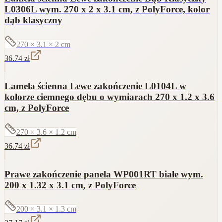
L0306L wym. 270 x 2 x 3.1 cm, z PolyForce, kolor
dąb klasyczny
270 × 3.1 × 2
cm
36.74
zł
Lamela ścienna Lewe zakończenie L0104L w
kolorze ciemnego dębu o wymiarach 270 x 1.2 x 3.6
cm, z PolyForce
270 × 3.6 × 1.2
cm
36.74
zł
Prawe zakończenie panela WP001RT białe wym.
200 x 1.32 x 3.1 cm, z PolyForce
200 × 3.1 × 1.3
cm