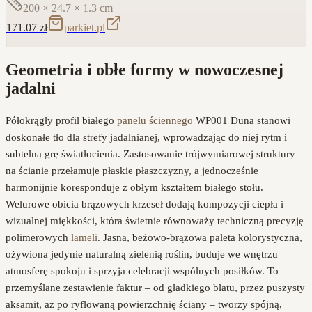
200 × 24.7 × 1.3
cm
171.07
zł
parkiet.pl
Geometria i obłe formy w nowoczesnej
jadalni
Półokrągły profil białego
panelu ściennego
WP001 Duna stanowi
doskonałe tło dla strefy jadalnianej, wprowadzając do niej rytm i
subtelną grę światłocienia. Zastosowanie trójwymiarowej struktury
na ścianie przełamuje płaskie płaszczyzny, a jednocześnie
harmonijnie koresponduje z obłym kształtem białego stołu.
Welurowe obicia brązowych krzeseł dodają kompozycji ciepła i
wizualnej miękkości, która świetnie równoważy techniczną precyzję
polimerowych
lameli
. Jasna, beżowo-brązowa paleta kolorystyczna,
ożywiona jedynie naturalną zielenią roślin, buduje we wnętrzu
atmosferę spokoju i sprzyja celebracji wspólnych posiłków. To
przemyślane zestawienie faktur – od gładkiego blatu, przez puszysty
aksamit, aż po ryflowaną powierzchnię ściany – tworzy spójną,