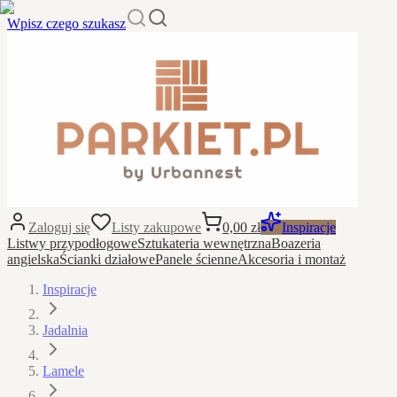
Wpisz czego szukasz
Zaloguj się
Listy zakupowe
0,00 zł
Inspiracje
Listwy przypodłogowe
Sztukateria wewnętrzna
Boazeria
angielska
Ścianki działowe
Panele ścienne
Akcesoria i montaż
Inspiracje
Jadalnia
Lamele