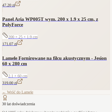
47.20
zł
Panel Aria WP005T wym. 200 x 1.9 x 25 cm, z
PolyForce
200 × 25 × 1.9
cm
171.07
zł
Lamele Fornirowane na filcu akustycznym - Jesion
60 x 280 cm
2.1 × 60
cm
319.00
zł
← Wróć do
Lamele
30 lat doświadczenia