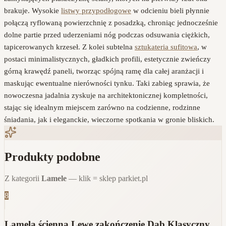
brakuje. Wysokie
listwy przypodłogowe
w odcieniu bieli płynnie
połączą ryflowaną powierzchnię z posadzką, chroniąc jednocześnie
dolne partie przed uderzeniami nóg podczas odsuwania ciężkich,
tapicerowanych krzeseł. Z kolei subtelna
sztukateria sufitowa
, w
postaci minimalistycznych, gładkich profili, estetycznie zwieńczy
górną krawędź paneli, tworząc spójną ramę dla całej aranżacji i
maskując ewentualne nierówności tynku. Taki zabieg sprawia, że
nowoczesna jadalnia zyskuje na architektonicznej kompletności,
stając się idealnym miejscem zarówno na codzienne, rodzinne
śniadania, jak i eleganckie, wieczorne spotkania w gronie bliskich.
Produkty podobne
Z kategorii
Lamele
— klik = sklep parkiet.pl
8
Lamela ścienna Lewe zakończenie Dąb Klasyczny