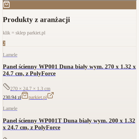
Produkty z aranżacji
klik = sklep parkiet.pl
2
Lamele
Panel ścienny WP001 Duna biały wym. 270 x 1.32 x
24.7 cm, z PolyForce
270 × 24.7 × 1.3
cm
230.94
zł
parkiet.pl
Lamele
Panel ścienny WP001T Duna biały wym. 200 x 1.32
x 24.7 cm, z PolyForce