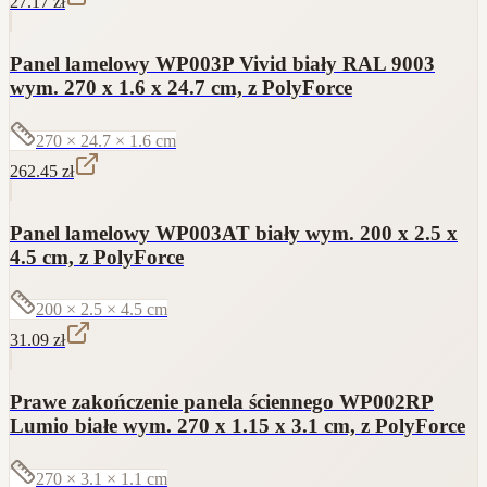
27.17
zł
Panel lamelowy WP003P Vivid biały RAL 9003
wym. 270 x 1.6 x 24.7 cm, z PolyForce
270 × 24.7 × 1.6
cm
262.45
zł
Panel lamelowy WP003AT biały wym. 200 x 2.5 x
4.5 cm, z PolyForce
200 × 2.5 × 4.5
cm
31.09
zł
Prawe zakończenie panela ściennego WP002RP
Lumio białe wym. 270 x 1.15 x 3.1 cm, z PolyForce
270 × 3.1 × 1.1
cm