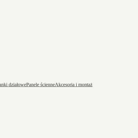
anki działowe
Panele ścienne
Akcesoria i montaż