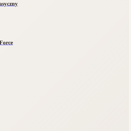
asyczny
yForce