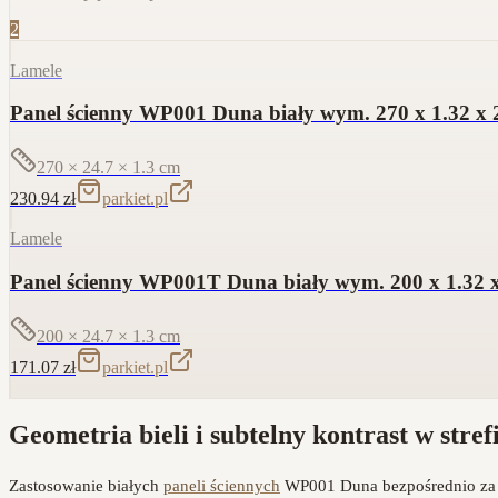
2
Lamele
Panel ścienny WP001 Duna biały wym. 270 x 1.32 x 2
270 × 24.7 × 1.3
cm
230.94
zł
parkiet.pl
Lamele
Panel ścienny WP001T Duna biały wym. 200 x 1.32 x
200 × 24.7 × 1.3
cm
171.07
zł
parkiet.pl
Geometria bieli i subtelny kontrast w stref
Zastosowanie białych
paneli ściennych
WP001 Duna bezpośrednio za l