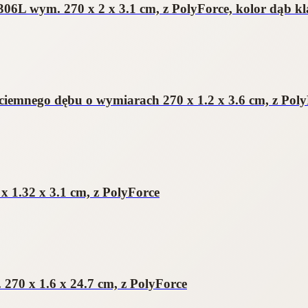
6L wym. 270 x 2 x 3.1 cm, z PolyForce, kolor dąb kl
ciemnego dębu o wymiarach 270 x 1.2 x 3.6 cm, z Pol
 1.32 x 3.1 cm, z PolyForce
70 x 1.6 x 24.7 cm, z PolyForce