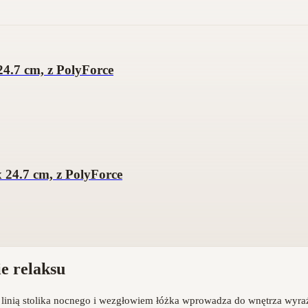
4.7 cm, z PolyForce
 24.7 cm, z PolyForce
ie relaksu
inią stolika nocnego i wezgłowiem łóżka wprowadza do wnętrza wyraźn