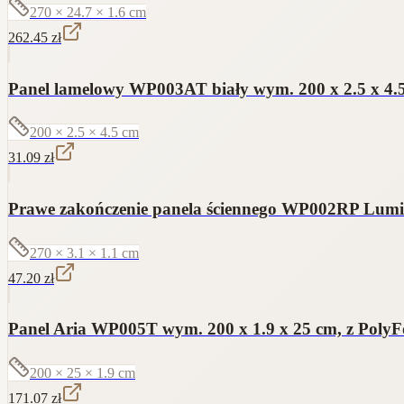
270 × 24.7 × 1.6
cm
262.45
zł
Panel lamelowy WP003AT biały wym. 200 x 2.5 x 4.5
200 × 2.5 × 4.5
cm
31.09
zł
Prawe zakończenie panela ściennego WP002RP Lumio 
270 × 3.1 × 1.1
cm
47.20
zł
Panel Aria WP005T wym. 200 x 1.9 x 25 cm, z PolyF
200 × 25 × 1.9
cm
171.07
zł