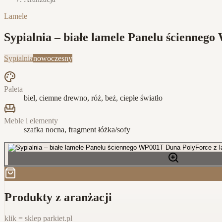
Lamele
Sypialnia – białe lamele Panelu ścienne
Sypialnia
nowoczesny
Paleta
biel, ciemne drewno, róż, beż, ciepłe światło
Meble i elementy
szafka nocna, fragment łóżka/sofy
Produkty z aranżacji
klik = sklep parkiet.pl