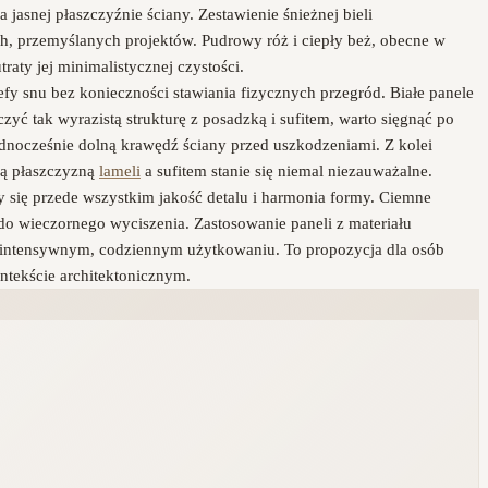
asnej płaszczyźnie ściany. Zestawienie śnieżnej bieli
h, przemyślanych projektów. Pudrowy róż i ciepły beż, obecne w
raty jej minimalistycznej czystości.
y snu bez konieczności stawiania fizycznych przegród. Białe panele
yć tak wyrazistą strukturę z posadzką i sufitem, warto sięgnąć po
dnocześnie dolną krawędź ściany przed uszkodzeniami. Z kolei
wą płaszczyzną
lameli
a sufitem stanie się niemal niezauważalne.
zy się przede wszystkim jakość detalu i harmonia formy. Ciemne
do wieczornego wyciszenia. Zastosowanie paneli z materiału
zy intensywnym, codziennym użytkowaniu. To propozycja dla osób
ntekście architektonicznym.