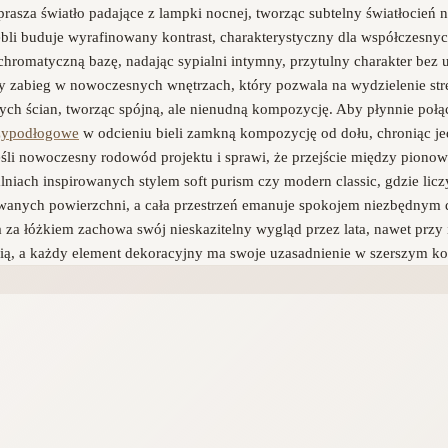
a światło padające z lampki nocnej, tworząc subtelny światłocień na j
li buduje wyrafinowany kontrast, charakterystyczny dla współczesnyc
hromatyczną bazę, nadając sypialni intymny, przytulny charakter bez ut
zabieg w nowoczesnych wnętrzach, który pozwala na wydzielenie stref
ch ścian, tworząc spójną, ale nienudną kompozycję. Aby płynnie połącz
rzypodłogowe
w odcieniu bieli zamkną kompozycję od dołu, chroniąc je
śli nowoczesny rodowód projektu i sprawi, że przejście między piono
alniach inspirowanych stylem soft purism czy modern classic, gdzie lic
lowanych powierzchni, a cała przestrzeń emanuje spokojem niezbędnym 
a za łóżkiem zachowa swój nieskazitelny wygląd przez lata, nawet pr
cią, a każdy element dekoracyjny ma swoje uzasadnienie w szerszym ko