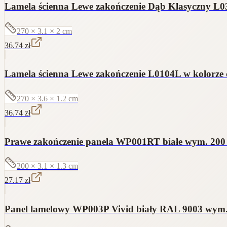
Lamela ścienna Lewe zakończenie Dąb Klasyczny L030
270 × 3.1 × 2
cm
36.74
zł
Lamela ścienna Lewe zakończenie L0104L w kolorze 
270 × 3.6 × 1.2
cm
36.74
zł
Prawe zakończenie panela WP001RT białe wym. 200 x
200 × 3.1 × 1.3
cm
27.17
zł
Panel lamelowy WP003P Vivid biały RAL 9003 wym. 2