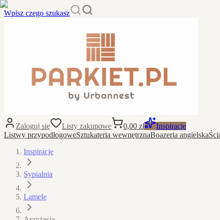
Wpisz czego szukasz
Zaloguj się
Listy zakupowe
0,00 zł
Inspiracje
Listwy przypodłogowe
Sztukateria wewnętrzna
Boazeria angielska
Ści
Inspiracje
Sypialnia
Lamele
Aranżacja