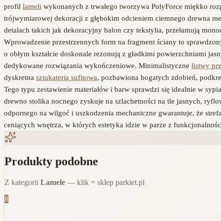
profil
lameli
wykonanych z trwałego tworzywa PolyForce miękko rozprasz
trójwymiarowej dekoracji z głębokim odcieniem ciemnego drewna meb
detalach takich jak dekoracyjny balon czy tekstylia, przełamują monoc
Wprowadzenie przestrzennych form na fragment ściany to sprawdzony 
o obłym kształcie doskonale rezonują z gładkimi powierzchniami jasny
dedykowane rozwiązania wykończeniowe. Minimalistyczne
listwy p
dyskretna
sztukateria sufitowa
, pozbawiona bogatych zdobień, podkre
Tego typu zestawienie materiałów i barw sprawdzi się idealnie w sypi
drewno stolika nocnego zyskuje na szlachetności na tle jasnych, ryf
odpornego na wilgoć i uszkodzenia mechaniczne gwarantuje, że stref
ceniących wnętrza, w których estetyka idzie w parze z funkcjonalnoś
Produkty podobne
Z kategorii
Lamele
— klik = sklep parkiet.pl
8