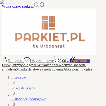
Wpisz czego szukasz
Zaloguj się
Listy zakupowe
0,00 zł
Inspiracje
Listwy przypodłogowe
Sztukateria wewnętrzna
Boazeria
angielska
Ścianki działowe
Panele ścienne
Akcesoria i montaż
Inspiracje
Pokój dziecięcy
Listwy przypodłogowe