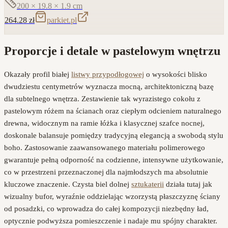
200 × 19.8 × 1.9
cm
264.28
zł
parkiet.pl
Proporcje i detale w pastelowym wnętrzu
Okazały profil białej
listwy przypodłogowej
o wysokości blisko
dwudziestu centymetrów wyznacza mocną, architektoniczną bazę
dla subtelnego wnętrza. Zestawienie tak wyrazistego cokołu z
pastelowym różem na ścianach oraz ciepłym odcieniem naturalnego
drewna, widocznym na ramie łóżka i klasycznej szafce nocnej,
doskonale balansuje pomiędzy tradycyjną elegancją a swobodą stylu
boho. Zastosowanie zaawansowanego materiału polimerowego
gwarantuje pełną odporność na codzienne, intensywne użytkowanie,
co w przestrzeni przeznaczonej dla najmłodszych ma absolutnie
kluczowe znaczenie. Czysta biel dolnej
sztukaterii
działa tutaj jak
wizualny bufor, wyraźnie oddzielając wzorzystą płaszczyznę ściany
od posadzki, co wprowadza do całej kompozycji niezbędny ład,
optycznie podwyższa pomieszczenie i nadaje mu spójny charakter.