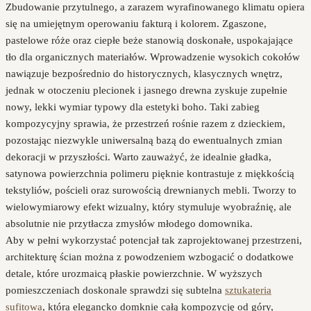
Zbudowanie przytulnego, a zarazem wyrafinowanego klimatu opiera
się na umiejętnym operowaniu fakturą i kolorem. Zgaszone,
pastelowe róże oraz ciepłe beże stanowią doskonałe, uspokajające
tło dla organicznych materiałów. Wprowadzenie wysokich cokołów
nawiązuje bezpośrednio do historycznych, klasycznych wnętrz,
jednak w otoczeniu plecionek i jasnego drewna zyskuje zupełnie
nowy, lekki wymiar typowy dla estetyki boho. Taki zabieg
kompozycyjny sprawia, że przestrzeń rośnie razem z dzieckiem,
pozostając niezwykle uniwersalną bazą do ewentualnych zmian
dekoracji w przyszłości. Warto zauważyć, że idealnie gładka,
satynowa powierzchnia polimeru pięknie kontrastuje z miękkością
tekstyliów, pościeli oraz surowością drewnianych mebli. Tworzy to
wielowymiarowy efekt wizualny, który stymuluje wyobraźnię, ale
absolutnie nie przytłacza zmysłów młodego domownika.
Aby w pełni wykorzystać potencjał tak zaprojektowanej przestrzeni,
architekturę ścian można z powodzeniem wzbogacić o dodatkowe
detale, które urozmaicą płaskie powierzchnie. W wyższych
pomieszczeniach doskonale sprawdzi się subtelna
sztukateria
sufitowa
, która elegancko domknie całą kompozycję od góry,