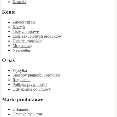
Kontakt
Konto
Zarejestruj się
Koszyk
Listy zakupowe
Lista zakupionych produktów
Historia transakcji
Moje rabaty
Newsletter
O nas
Wysyłka
Sposoby płatności i prowizje
Regulamin
Polityka prywatności
Odstąpienie od umowy
Marki produktowe
Urbannest
Creativa by Cezar