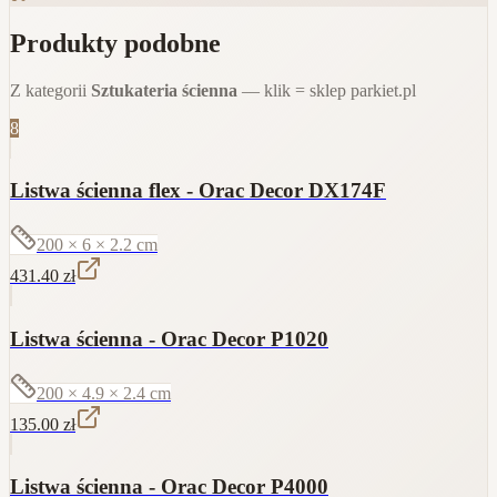
Produkty podobne
Z kategorii
Sztukateria ścienna
— klik = sklep parkiet.pl
8
Listwa ścienna flex - Orac Decor DX174F
200 × 6 × 2.2
cm
431.40
zł
Listwa ścienna - Orac Decor P1020
200 × 4.9 × 2.4
cm
135.00
zł
Listwa ścienna - Orac Decor P4000