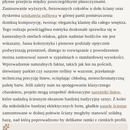
płynne przejścia między poszczególnymi płaszczyznami.
Zastosowanie wyższych, frezowanych cokołów u dołu ściany oraz
dyskretna
sztukateria sufitowa
w górnej partii pomieszczenia
domkną kompozycję, tworząc elegancką klamrę dla całego wnętrza.
Tego rodzaju powściągliwa estetyka doskonale sprawdza się w
kameralnych strefach relaksu, gdzie nadmiar bodźców nie jest
wskazany. Jasna kolorystyka i pionowe podziały optycznie
podwyższają przestrzeń, dlatego to rozwiązanie z powodzeniem
można zastosować nawet w sypialniach o standardowej wysokości.
Wprowadzenie naturalnych faktur, takich jak len na pościeli,
drewniany parkiet czy suszone rośliny w wazonie, przełamuje
techniczną precyzję listew, ocieplając chłodną, monochromatyczną
paletę barw. Jeśli zależy nam na spotęgowaniu klasycznego
charakteru, projekt mogą uzupełnić dekoracyjne
narożniki listew
,
które nadadzą ściennym ekranom bardziej tradycyjny sznyt. Z kolei
dla miłośników bardziej eklektycznych form, gładkie
panele ścienne
zamontowane w dolnej połowie ściany mogłyby stanowić solidną
bazę, nad którą poprowadzono by delikatne ramki z cienkich profili.