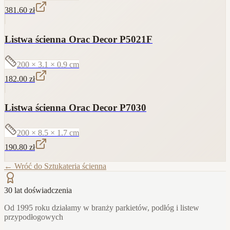
381.60
zł
Listwa ścienna Orac Decor P5021F
200 × 3.1 × 0.9
cm
182.00
zł
Listwa ścienna Orac Decor P7030
200 × 8.5 × 1.7
cm
190.80
zł
← Wróć do
Sztukateria ścienna
30 lat doświadczenia
Od 1995 roku działamy w branży parkietów, podłóg i listew
przypodłogowych