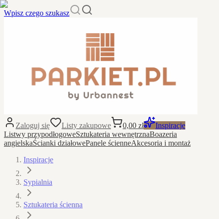
Wpisz czego szukasz
Zaloguj się
Listy zakupowe
0,00 zł
Inspiracje
Listwy przypodłogowe
Sztukateria wewnętrzna
Boazeria
angielska
Ścianki działowe
Panele ścienne
Akcesoria i montaż
Inspiracje
Sypialnia
Sztukateria ścienna