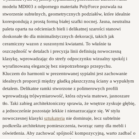
modelu MD003 z odpornego materiału PolyForce pozwala na
stworzenie subtelnych, geometrycznych podziałów, które idealnie
korespondują z prostą formą białej szafki nocnej. Jasna, neutralna
paleta oparta na odcieniach bieli i delikatnej szarości stanowi
doskonałe tło dla minimalistycznych dekoracji, takich jak
ceramiczny wazon z suszonymi kwiatami. To właśnie ta
oszczędność w detalach i precyzja linii definiują nowoczesną
klasykę, wprowadzając do strefy odpoczynku wizualny spokój i
wyrafinowaną elegancję bez niepotrzebnego przepychu.
Kluczem do harmonii w prezentowanej sypialni jest zachowanie
idealnych proporcji między gładką płaszczyzną ściany a wypukłym
detalem. Delikatne ramki stworzone z polimerowych profili
wprowadzają trójwymiarowość, która ożywia matowe, jasnoszare
tło. Taki zabieg architektoniczny sprawia, że wnętrze zyskuje głębię,
a jednocześnie pozostaje lekkie i nienarzucające się. W stylu
nowoczesnej klasyki
sztukateria
nie dominuje, lecz subtelnie
podkreśla architekturę pomieszczenia, tworząc ramy dla mebli i
oświetlenia. Aby zachować spójność kompozycyjną, warto zadbać o