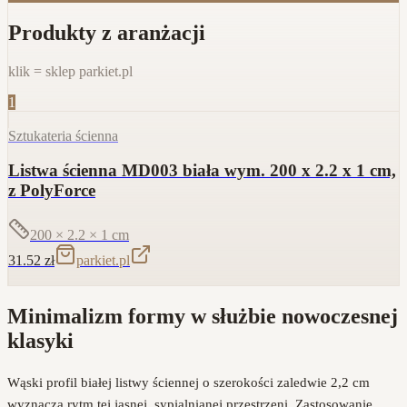
Produkty z aranżacji
klik = sklep parkiet.pl
1
Sztukateria ścienna
Listwa ścienna MD003 biała wym. 200 x 2.2 x 1 cm,
z PolyForce
200 × 2.2 × 1
cm
31.52
zł
parkiet.pl
Minimalizm formy w służbie nowoczesnej
klasyki
Wąski profil białej listwy ściennej o szerokości zaledwie 2,2 cm
wyznacza rytm tej jasnej, sypialnianej przestrzeni. Zastosowanie