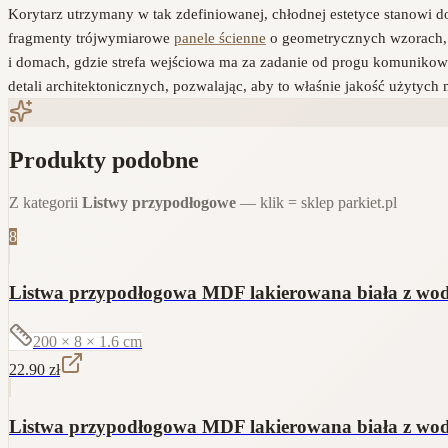
Korytarz utrzymany w tak zdefiniowanej, chłodnej estetyce stanowi
fragmenty trójwymiarowe
panele ścienne
o geometrycznych wzorach, k
i domach, gdzie strefa wejściowa ma za zadanie od progu komunik
detali architektonicznych, pozwalając, aby to właśnie jakość użytyc
Produkty podobne
Z kategorii
Listwy przypodłogowe
— klik = sklep parkiet.pl
8
Listwa przypodłogowa MDF lakierowana biała z w
200 × 8 × 1.6
cm
22.90
zł
Listwa przypodłogowa MDF lakierowana biała z 