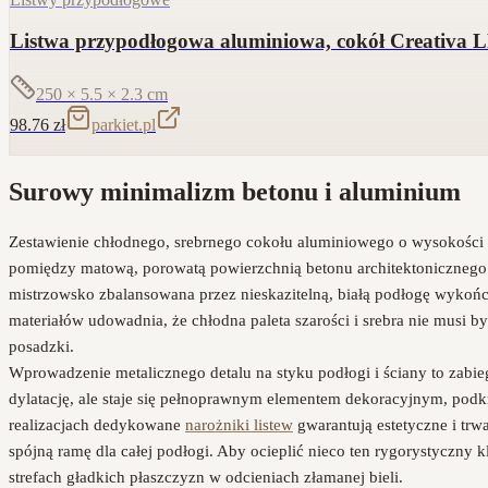
Listwa przypodłogowa aluminiowa, cokół Creativa 
250 × 5.5 × 2.3
cm
98.76
zł
parkiet.pl
Surowy minimalizm betonu i aluminium
Zestawienie chłodnego, srebrnego cokołu aluminiowego o wysokości 
pomiędzy matową, porowatą powierzchnią betonu architektoniczneg
mistrzowsko zbalansowana przez nieskazitelną, białą podłogę wykończ
materiałów udowadnia, że chłodna paleta szarości i srebra nie musi b
posadzki.
Wprowadzenie metalicznego detalu na styku podłogi i ściany to zabie
dylatację, ale staje się pełnoprawnym elementem dekoracyjnym, pod
realizacjach dedykowane
narożniki listew
gwarantują estetyczne i trw
spójną ramę dla całej podłogi. Aby ocieplić nieco ten rygorystyczny
strefach gładkich płaszczyzn w odcieniach złamanej bieli.