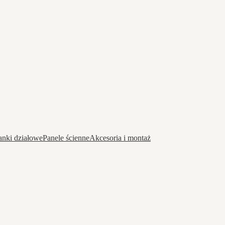
anki działowe
Panele ścienne
Akcesoria i montaż