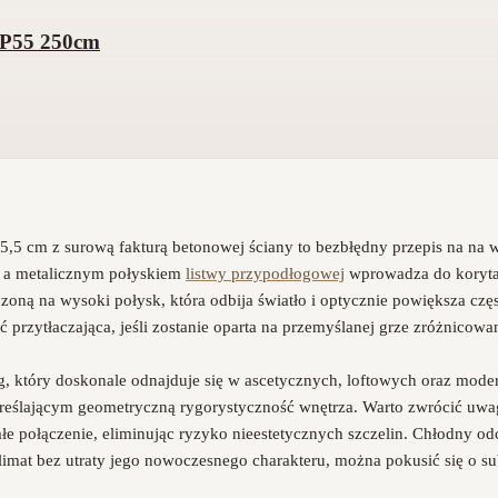
LP55 250cm
5,5 cm z surową fakturą betonowej ściany to bezbłędny przepis na na
o a metalicznym połyskiem
listwy przypodłogowej
wprowadza do korytarz
oną na wysoki połysk, która odbija światło i optycznie powiększa częs
yć przytłaczająca, jeśli zostanie oparta na przemyślanej grze zróżnic
g, który doskonale odnajduje się w ascetycznych, loftowych oraz moder
kreślającym geometryczną rygorystyczność wnętrza. Warto zwrócić uw
ałe połączenie, eliminując ryzyko nieestetycznych szczelin. Chłodny od
 klimat bez utraty jego nowoczesnego charakteru, można pokusić się o 