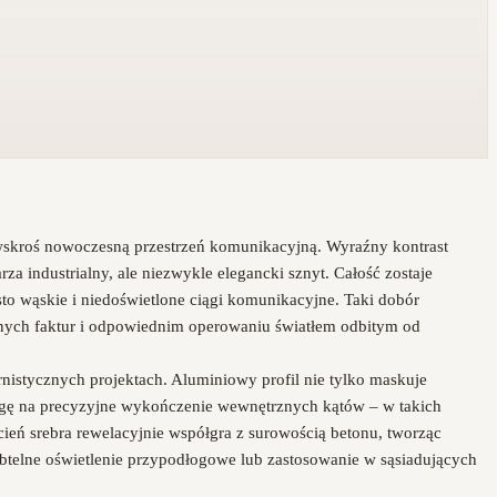
 wskroś nowoczesną przestrzeń komunikacyjną. Wyraźny kontrast
a industrialny, ale niezwykle elegancki sznyt. Całość zostaje
to wąskie i niedoświetlone ciągi komunikacyjne. Taki dobór
owanych faktur i odpowiednim operowaniu światłem odbitym od
nistycznych projektach. Aluminiowy profil nie tylko maskuje
agę na precyzyjne wykończenie wewnętrznych kątów – w takich
cień srebra rewelacyjnie współgra z surowością betonu, tworząc
subtelne oświetlenie przypodłogowe lub zastosowanie w sąsiadujących