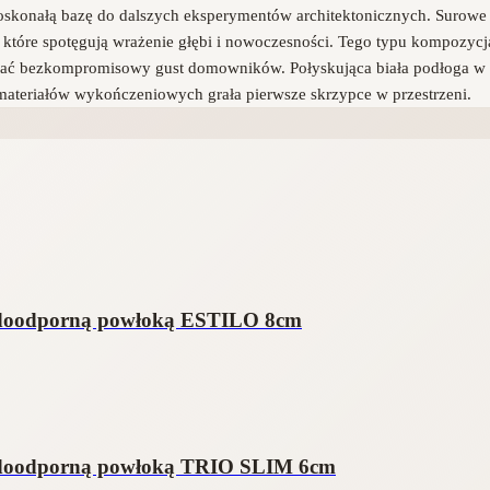
 doskonałą bazę do dalszych eksperymentów architektonicznych. Surow
tóre spotęgują wrażenie głębi i nowoczesności. Tego typu kompozycj
ować bezkompromisowy gust domowników. Połyskująca biała podłoga w
h materiałów wykończeniowych grała pierwsze skrzypce w przestrzeni.
odoodporną powłoką ESTILO 8cm
wodoodporną powłoką TRIO SLIM 6cm