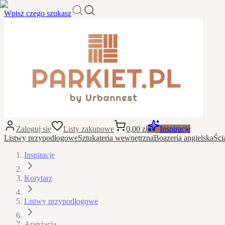
Wpisz czego szukasz
Zaloguj się
Listy zakupowe
0,00 zł
Inspiracje
Listwy przypodłogowe
Sztukateria wewnętrzna
Boazeria angielska
Ści
Inspiracje
Korytarz
Listwy przypodłogowe
Aranżacja