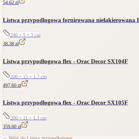
54.62
zł
Listwa przypodłogowa fornirowana nielakierowana L
240 × 5 × 3
cm
38.38
zł
Listwa przypodłogowa flex - Orac Decor SX104F
200 × 15 × 1.7
cm
497.60
zł
Listwa przypodłogowa flex - Orac Decor SX105F
200 × 11 × 1.3
cm
359.60
zł
← Wróć do
Listwy przypodłogowe