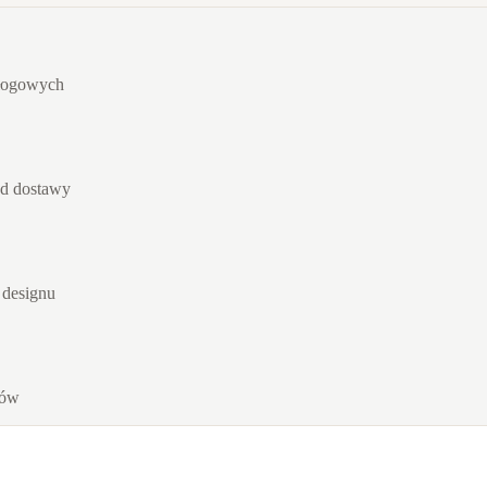
dłogowych
od dostawy
 designu
rów