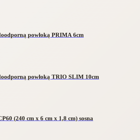
wodoodporną powłoką PRIMA 6cm
wodoodporną powłoką TRIO SLIM 10cm
P60 (240 cm x 6 cm x 1,8 cm) sosna