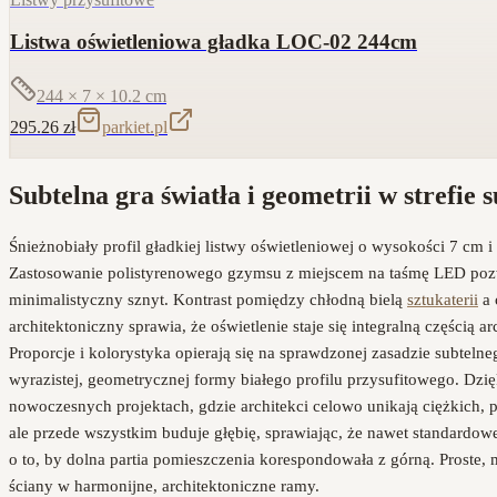
Listwa oświetleniowa gładka LOC-02 244cm
244 × 7 × 10.2
cm
295.26
zł
parkiet.pl
Subtelna gra światła i geometrii w strefie s
Śnieżnobiały profil gładkiej listwy oświetleniowej o wysokości 7 cm
Zastosowanie polistyrenowego gzymsu z miejscem na taśmę LED pozwa
minimalistyczny sznyt. Kontrast pomiędzy chłodną bielą
sztukaterii
a 
architektoniczny sprawia, że oświetlenie staje się integralną częścią 
Proporcje i kolorystyka opierają się na sprawdzonej zasadzie subteln
wyrazistej, geometrycznej formy białego profilu przysufitowego. Dz
nowoczesnych projektach, gdzie architekci celowo unikają ciężkich, p
ale przede wszystkim buduje głębię, sprawiając, że nawet standardo
o to, by dolna partia pomieszczenia korespondowała z górną. Proste,
ściany w harmonijne, architektoniczne ramy.