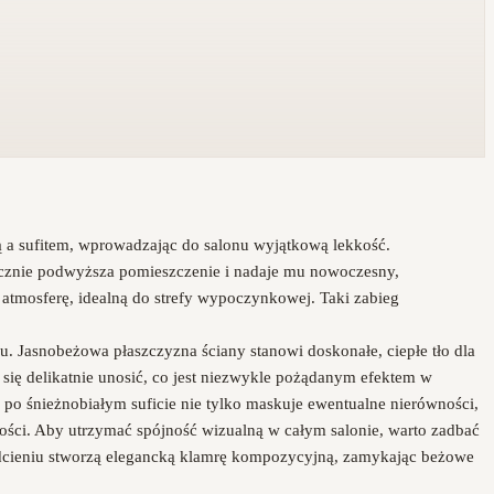
ną a sufitem, wprowadzając do salonu wyjątkową lekkość.
ycznie podwyższa pomieszczenie i nadaje mu nowoczesny,
atmosferę, idealną do strefy wypoczynkowej. Taki zabieg
u. Jasnobeżowa płaszczyzna ściany stanowi doskonałe, ciepłe tło dla
 się delikatnie unosić, co jest niezwykle pożądanym efektem w
ę po śnieżnobiałym suficie nie tylko maskuje ewentualne nierówności,
ości. Aby utrzymać spójność wizualną w całym salonie, warto zadbać
cieniu stworzą elegancką klamrę kompozycyjną, zamykając beżowe