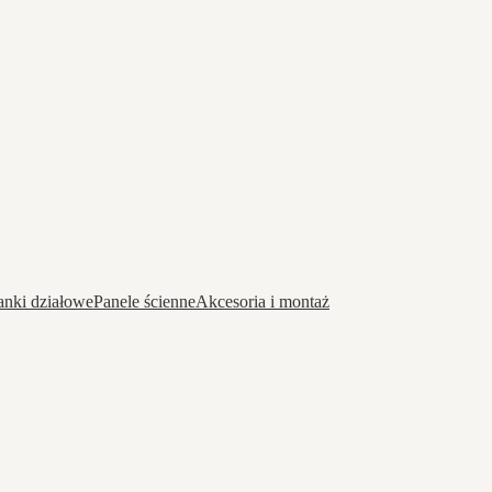
anki działowe
Panele ścienne
Akcesoria i montaż