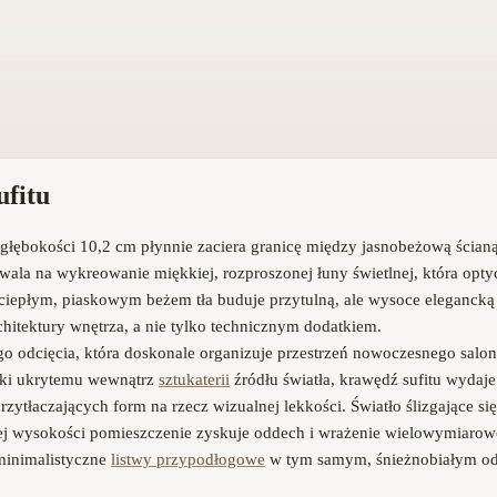
ufitu
 i głębokości 10,2 cm płynnie zaciera granicę między jasnobeżową ścia
la na wykreowanie miękkiej, rozproszonej łuny świetlnej, która opt
ciepłym, piaskowym beżem tła buduje przytulną, ale wysoce elegancką 
architektury wnętrza, a nie tylko technicznym dodatkiem.
ego odcięcia, która doskonale organizuje przestrzeń nowoczesnego salon
ięki ukrytemu wewnątrz
sztukaterii
źródłu światła, krawędź sufitu wydaje
rzytłaczających form na rzecz wizualnej lekkości. Światło ślizgające si
wej wysokości pomieszczenie zyskuje oddech i wrażenie wielowymiarow
 minimalistyczne
listwy przypodłogowe
w tym samym, śnieżnobiałym od