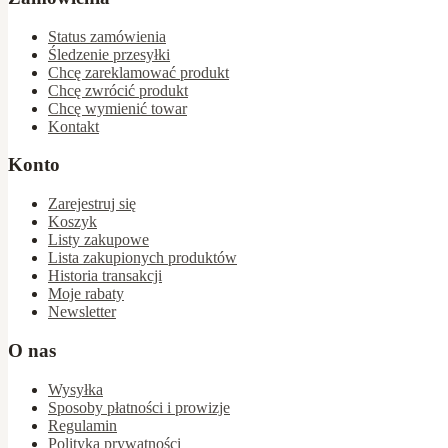
Status zamówienia
Śledzenie przesyłki
Chcę zareklamować produkt
Chcę zwrócić produkt
Chcę wymienić towar
Kontakt
Konto
Zarejestruj się
Koszyk
Listy zakupowe
Lista zakupionych produktów
Historia transakcji
Moje rabaty
Newsletter
O nas
Wysyłka
Sposoby płatności i prowizje
Regulamin
Polityka prywatności