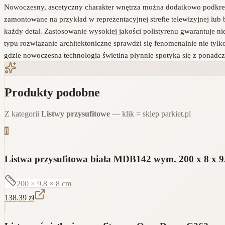
Nowoczesny, ascetyczny charakter wnętrza można dodatkowo podkreś
zamontowane na przykład w reprezentacyjnej strefie telewizyjnej lub 
każdy detal. Zastosowanie wysokiej jakości polistyrenu gwarantuje ni
typu rozwiązanie architektoniczne sprawdzi się fenomenalnie nie tyl
gdzie nowoczesna technologia świetlna płynnie spotyka się z ponad
Produkty podobne
Z kategorii
Listwy przysufitowe
— klik = sklep parkiet.pl
8
Listwa przysufitowa biała MDB142 wym. 200 x 8 x 9
200 × 9.8 × 8
cm
138.39
zł