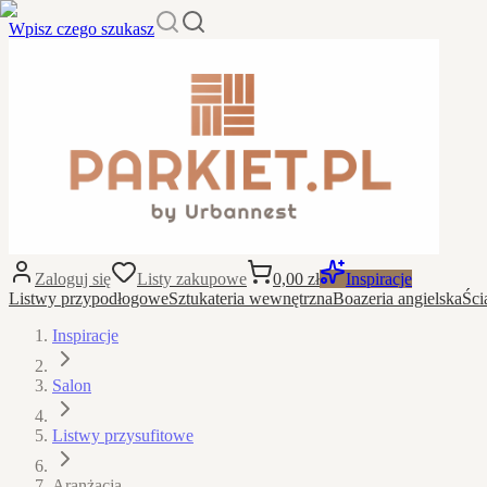
Wpisz czego szukasz
Zaloguj się
Listy zakupowe
0,00 zł
Inspiracje
Listwy przypodłogowe
Sztukateria wewnętrzna
Boazeria angielska
Ści
Inspiracje
Salon
Listwy przysufitowe
Aranżacja