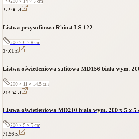
200 × 14 × 5
cm
322.90
zł
Listwa przysufitowa Rhinst LS 122
200 × 6 × 8
cm
34.01
zł
Listwa oświetleniowa sufitowa MD156 biała wym. 200
200 × 11 × 14.5
cm
213.54
zł
Listwa oświetleniowa MD210 biała wym. 200 x 5 x 5 
200 × 5 × 5
cm
71.56
zł