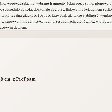
lić, wprowadzając na wybrane fragmenty ścian precyzyjne, pionowe p
bezpośrednio za sofą, doskonale zagrają z liniowym oświetleniem sufit
e tylko idealną gładkość i ostrość krawędzi, ale także stabilność wymi
ko w surowych, modernistycznych przestrzeniach, ale również w przytul
czasowym detalem.
.8 cm, z ProFoam