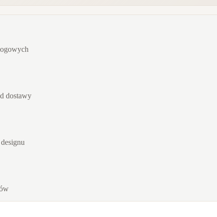
dłogowych
od dostawy
 designu
rów