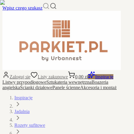
Wpisz czego szukasz
Zaloguj się
Listy zakupowe
0,00 zł
Inspiracje
Listwy przypodłogowe
Sztukateria wewnętrzna
Boazeria
angielska
Ścianki działowe
Panele ścienne
Akcesoria i montaż
Inspiracje
Jadalnia
Rozety sufitowe