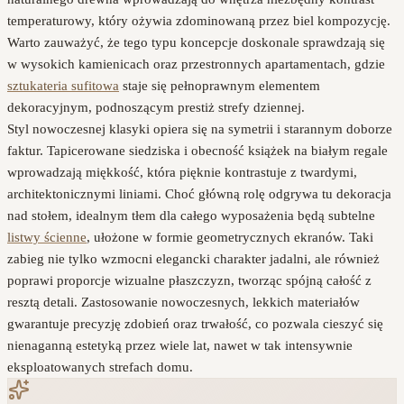
temperaturowy, który ożywia zdominowaną przez biel kompozycję.
Warto zauważyć, że tego typu koncepcje doskonale sprawdzają się
w wysokich kamienicach oraz przestronnych apartamentach, gdzie
sztukateria sufitowa
staje się pełnoprawnym elementem
dekoracyjnym, podnoszącym prestiż strefy dziennej.
Styl nowoczesnej klasyki opiera się na symetrii i starannym doborze
faktur. Tapicerowane siedziska i obecność książek na białym regale
wprowadzają miękkość, która pięknie kontrastuje z twardymi,
architektonicznymi liniami. Choć główną rolę odgrywa tu dekoracja
nad stołem, idealnym tłem dla całego wyposażenia będą subtelne
listwy ścienne
, ułożone w formie geometrycznych ekranów. Taki
zabieg nie tylko wzmocni elegancki charakter jadalni, ale również
poprawi proporcje wizualne płaszczyzn, tworząc spójną całość z
resztą detali. Zastosowanie nowoczesnych, lekkich materiałów
gwarantuje precyzję zdobień oraz trwałość, co pozwala cieszyć się
nienaganną estetyką przez wiele lat, nawet w tak intensywnie
eksploatowanych strefach domu.