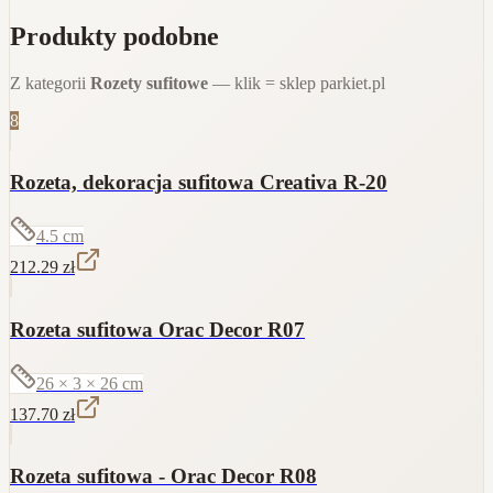
Produkty podobne
Z kategorii
Rozety sufitowe
— klik = sklep parkiet.pl
8
Rozeta, dekoracja sufitowa Creativa R-20
4.5
cm
212.29
zł
Rozeta sufitowa Orac Decor R07
26 × 3 × 26
cm
137.70
zł
Rozeta sufitowa - Orac Decor R08