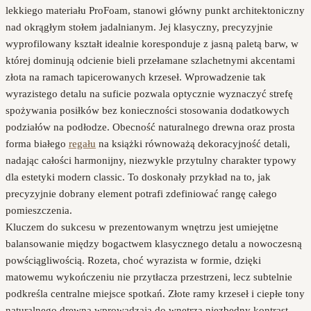
lekkiego materiału ProFoam, stanowi główny punkt architektoniczny
nad okrągłym stołem jadalnianym. Jej klasyczny, precyzyjnie
wyprofilowany kształt idealnie koresponduje z jasną paletą barw, w
której dominują odcienie bieli przełamane szlachetnymi akcentami
złota na ramach tapicerowanych krzeseł. Wprowadzenie tak
wyrazistego detalu na suficie pozwala optycznie wyznaczyć strefę
spożywania posiłków bez konieczności stosowania dodatkowych
podziałów na podłodze. Obecność naturalnego drewna oraz prosta
forma białego
regału
na książki równoważą dekoracyjność detali,
nadając całości harmonijny, niezwykle przytulny charakter typowy
dla estetyki modern classic. To doskonały przykład na to, jak
precyzyjnie dobrany element potrafi zdefiniować rangę całego
pomieszczenia.
Kluczem do sukcesu w prezentowanym wnętrzu jest umiejętne
balansowanie między bogactwem klasycznego detalu a nowoczesną
powściągliwością. Rozeta, choć wyrazista w formie, dzięki
matowemu wykończeniu nie przytłacza przestrzeni, lecz subtelnie
podkreśla centralne miejsce spotkań. Złote ramy krzeseł i ciepłe tony
naturalnego drewna wprowadzają do wnętrza niezbędny kontrast