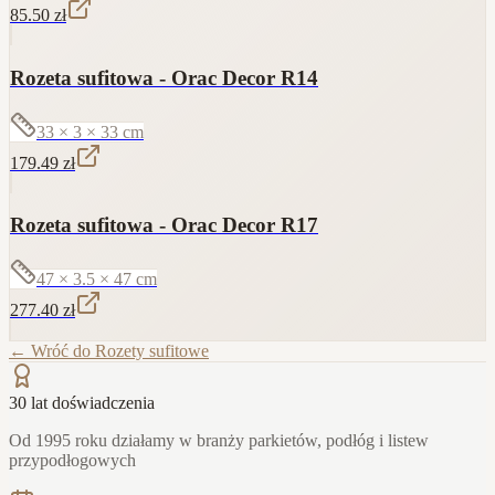
85.50
zł
Rozeta sufitowa - Orac Decor R14
33 × 3 × 33
cm
179.49
zł
Rozeta sufitowa - Orac Decor R17
47 × 3.5 × 47
cm
277.40
zł
← Wróć do
Rozety sufitowe
30 lat doświadczenia
Od 1995 roku działamy w branży parkietów, podłóg i listew
przypodłogowych