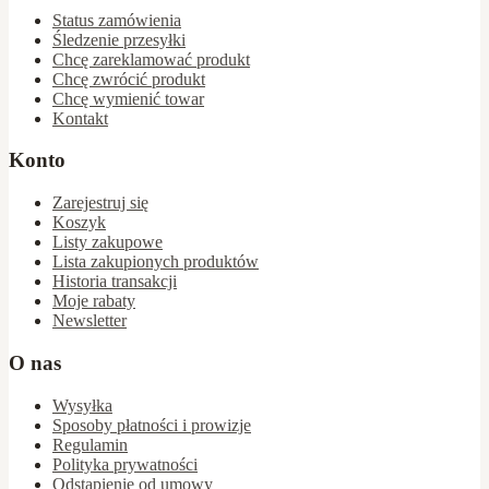
Status zamówienia
Śledzenie przesyłki
Chcę zareklamować produkt
Chcę zwrócić produkt
Chcę wymienić towar
Kontakt
Konto
Zarejestruj się
Koszyk
Listy zakupowe
Lista zakupionych produktów
Historia transakcji
Moje rabaty
Newsletter
O nas
Wysyłka
Sposoby płatności i prowizje
Regulamin
Polityka prywatności
Odstąpienie od umowy