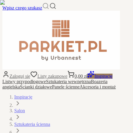
Wpisz czego szukasz
Zaloguj się
Listy zakupowe
0,00 zł
Inspiracje
Listwy przypodłogowe
Sztukateria wewnętrzna
Boazeria
angielska
Ścianki działowe
Panele ścienne
Akcesoria i montaż
Inspiracje
Salon
Sztukateria ścienna