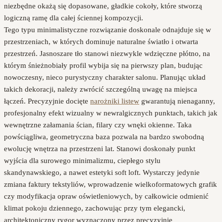
niezbędne okażą się dopasowane, gładkie cokoły, które stworzą
logiczną ramę dla całej ściennej kompozycji.
Tego typu minimalistyczne rozwiązanie doskonale odnajduje się w
przestrzeniach, w których dominuje naturalne światło i otwarta
przestrzeń. Jasnoszare tło stanowi niezwykle wdzięczne płótno, na
którym śnieżnobiały profil wybija się na pierwszy plan, budując
nowoczesny, nieco purystyczny charakter salonu. Planując układ
takich dekoracji, należy zwrócić szczególną uwagę na miejsca
łączeń. Precyzyjnie docięte
narożniki listew
gwarantują nienaganny,
profesjonalny efekt wizualny w newralgicznych punktach, takich jak
wewnętrzne załamania ścian, filary czy wnęki okienne. Taka
powściągliwa, geometryczna baza pozwala na bardzo swobodną
ewolucję wnętrza na przestrzeni lat. Stanowi doskonały punkt
wyjścia dla surowego minimalizmu, ciepłego stylu
skandynawskiego, a nawet estetyki soft loft. Wystarczy jedynie
zmiana faktury tekstyliów, wprowadzenie wielkoformatowych grafik
czy modyfikacja opraw oświetleniowych, by całkowicie odmienić
klimat pokoju dziennego, zachowując przy tym elegancki,
architektoniczny rygor wyznaczony przez precyzyjnie