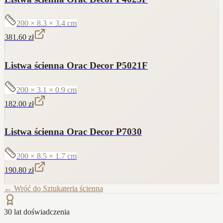
200 × 8.3 × 3.4
cm
381.60
zł
Listwa ścienna Orac Decor P5021F
200 × 3.1 × 0.9
cm
182.00
zł
Listwa ścienna Orac Decor P7030
200 × 8.5 × 1.7
cm
190.80
zł
← Wróć do
Sztukateria ścienna
30 lat doświadczenia