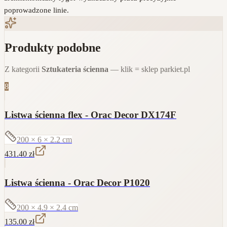
poprowadzone linie.
Produkty podobne
Z kategorii
Sztukateria ścienna
— klik = sklep parkiet.pl
8
Listwa ścienna flex - Orac Decor DX174F
200 × 6 × 2.2
cm
431.40
zł
Listwa ścienna - Orac Decor P1020
200 × 4.9 × 2.4
cm
135.00
zł