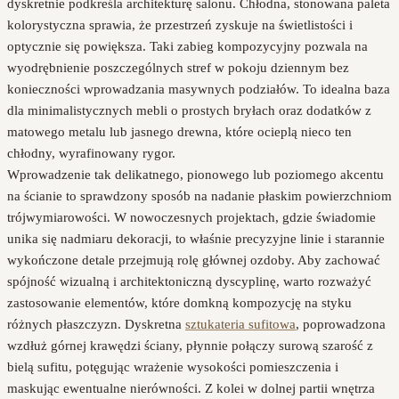
dyskretnie podkreśla architekturę salonu. Chłodna, stonowana paleta
kolorystyczna sprawia, że przestrzeń zyskuje na świetlistości i
optycznie się powiększa. Taki zabieg kompozycyjny pozwala na
wyodrębnienie poszczególnych stref w pokoju dziennym bez
konieczności wprowadzania masywnych podziałów. To idealna baza
dla minimalistycznych mebli o prostych bryłach oraz dodatków z
matowego metalu lub jasnego drewna, które ocieplą nieco ten
chłodny, wyrafinowany rygor.
Wprowadzenie tak delikatnego, pionowego lub poziomego akcentu
na ścianie to sprawdzony sposób na nadanie płaskim powierzchniom
trójwymiarowości. W nowoczesnych projektach, gdzie świadomie
unika się nadmiaru dekoracji, to właśnie precyzyjne linie i starannie
wykończone detale przejmują rolę głównej ozdoby. Aby zachować
spójność wizualną i architektoniczną dyscyplinę, warto rozważyć
zastosowanie elementów, które domkną kompozycję na styku
różnych płaszczyzn. Dyskretna
sztukateria sufitowa
, poprowadzona
wzdłuż górnej krawędzi ściany, płynnie połączy surową szarość z
bielą sufitu, potęgując wrażenie wysokości pomieszczenia i
maskując ewentualne nierówności. Z kolei w dolnej partii wnętrza