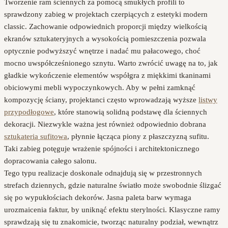
Tworzenie ram ściennych za pomocą smukłych profili to
sprawdzony zabieg w projektach czerpiących z estetyki modern
classic. Zachowanie odpowiednich proporcji między wielkością
ekranów sztukateryjnych a wysokością pomieszczenia pozwala
optycznie podwyższyć wnętrze i nadać mu pałacowego, choć
mocno uwspółcześnionego sznytu. Warto zwrócić uwagę na to, jak
gładkie wykończenie elementów współgra z miękkimi tkaninami
obiciowymi mebli wypoczynkowych. Aby w pełni zamknąć
kompozycję ściany, projektanci często wprowadzają wyższe
listwy
przypodłogowe
, które stanowią solidną podstawę dla ściennych
dekoracji. Niezwykle ważna jest również odpowiednio dobrana
sztukateria sufitowa
, płynnie łącząca piony z płaszczyzną sufitu.
Taki zabieg potęguje wrażenie spójności i architektonicznego
dopracowania całego salonu.
Tego typu realizacje doskonale odnajdują się w przestronnych
strefach dziennych, gdzie naturalne światło może swobodnie ślizgać
się po wypukłościach dekorów. Jasna paleta barw wymaga
urozmaicenia faktur, by uniknąć efektu sterylności. Klasyczne ramy
sprawdzają się tu znakomicie, tworząc naturalny podział, wewnątrz