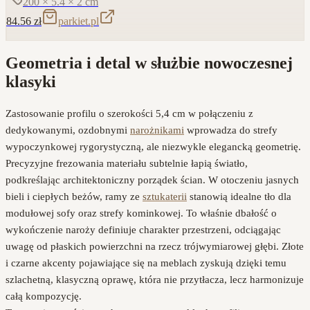
200 × 5.4 × 2
cm
84.56
zł
parkiet.pl
Geometria i detal w służbie nowoczesnej
klasyki
Zastosowanie profilu o szerokości 5,4 cm w połączeniu z
dedykowanymi, ozdobnymi
narożnikami
wprowadza do strefy
wypoczynkowej rygorystyczną, ale niezwykle elegancką geometrię.
Precyzyjne frezowania materiału subtelnie łapią światło,
podkreślając architektoniczny porządek ścian. W otoczeniu jasnych
bieli i ciepłych beżów, ramy ze
sztukaterii
stanowią idealne tło dla
modułowej sofy oraz strefy kominkowej. To właśnie dbałość o
wykończenie naroży definiuje charakter przestrzeni, odciągając
uwagę od płaskich powierzchni na rzecz trójwymiarowej głębi. Złote
i czarne akcenty pojawiające się na meblach zyskują dzięki temu
szlachetną, klasyczną oprawę, która nie przytłacza, lecz harmonizuje
całą kompozycję.