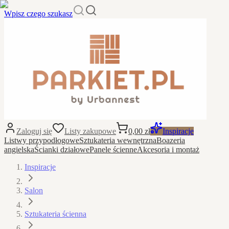
Wpisz czego szukasz
Zaloguj się
Listy zakupowe
0,00 zł
Inspiracje
Listwy przypodłogowe
Sztukateria wewnętrzna
Boazeria
angielska
Ścianki działowe
Panele ścienne
Akcesoria i montaż
Inspiracje
Salon
Sztukateria ścienna