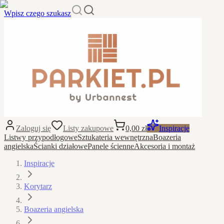
Wpisz czego szukasz
Zaloguj się
Listy zakupowe
0,00 zł
Inspiracje
Listwy przypodłogowe
Sztukateria wewnętrzna
Boazeria
angielska
Ścianki działowe
Panele ścienne
Akcesoria i montaż
Inspiracje
Korytarz
Boazeria angielska