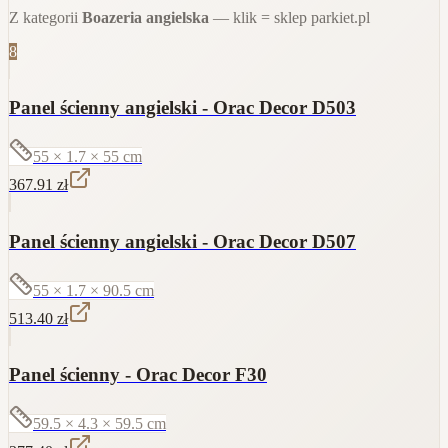
Z kategorii
Boazeria angielska
— klik = sklep parkiet.pl
8
Panel ścienny angielski - Orac Decor D503
55 × 1.7 × 55
cm
367.91
zł
Panel ścienny angielski - Orac Decor D507
55 × 1.7 × 90.5
cm
513.40
zł
Panel ścienny - Orac Decor F30
59.5 × 4.3 × 59.5
cm