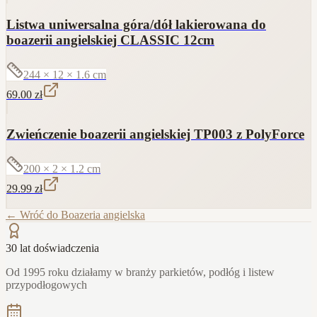
Listwa uniwersalna góra/dół lakierowana do
boazerii angielskiej CLASSIC 12cm
244 × 12 × 1.6
cm
69.00
zł
Zwieńczenie boazerii angielskiej TP003 z PolyForce
200 × 2 × 1.2
cm
29.99
zł
← Wróć do
Boazeria angielska
30 lat doświadczenia
Od 1995 roku działamy w branży parkietów, podłóg i listew
przypodłogowych