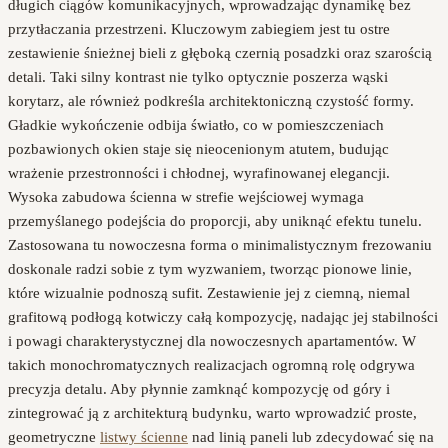
długich ciągów komunikacyjnych, wprowadzając dynamikę bez
przytłaczania przestrzeni. Kluczowym zabiegiem jest tu ostre
zestawienie śnieżnej bieli z głęboką czernią posadzki oraz szarością
detali. Taki silny kontrast nie tylko optycznie poszerza wąski
korytarz, ale również podkreśla architektoniczną czystość formy.
Gładkie wykończenie odbija światło, co w pomieszczeniach
pozbawionych okien staje się nieocenionym atutem, budując
wrażenie przestronności i chłodnej, wyrafinowanej elegancji.
Wysoka zabudowa ścienna w strefie wejściowej wymaga
przemyślanego podejścia do proporcji, aby uniknąć efektu tunelu.
Zastosowana tu nowoczesna forma o minimalistycznym frezowaniu
doskonale radzi sobie z tym wyzwaniem, tworząc pionowe linie,
które wizualnie podnoszą sufit. Zestawienie jej z ciemną, niemal
grafitową podłogą kotwiczy całą kompozycję, nadając jej stabilności
i powagi charakterystycznej dla nowoczesnych apartamentów. W
takich monochromatycznych realizacjach ogromną rolę odgrywa
precyzja detalu. Aby płynnie zamknąć kompozycję od góry i
zintegrować ją z architekturą budynku, warto wprowadzić proste,
geometryczne
listwy ścienne
nad linią paneli lub zdecydować się na