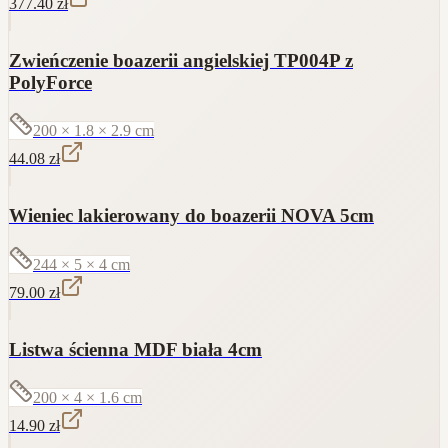
377.40
zł
Zwieńczenie boazerii angielskiej TP004P z
PolyForce
200 × 1.8 × 2.9
cm
44.08
zł
Wieniec lakierowany do boazerii NOVA 5cm
244 × 5 × 4
cm
79.00
zł
Listwa ścienna MDF biała 4cm
200 × 4 × 1.6
cm
14.90
zł