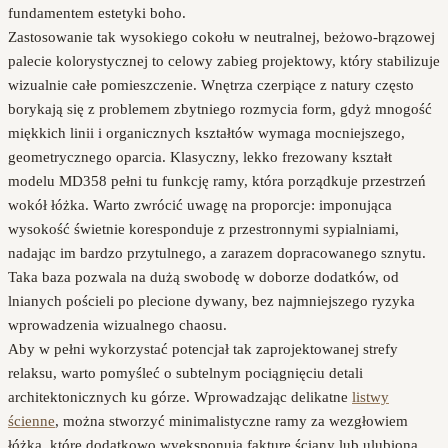
fundamentem estetyki boho.
Zastosowanie tak wysokiego cokołu w neutralnej, beżowo-brązowej
palecie kolorystycznej to celowy zabieg projektowy, który stabilizuje
wizualnie całe pomieszczenie. Wnętrza czerpiące z natury często
borykają się z problemem zbytniego rozmycia form, gdyż mnogość
miękkich linii i organicznych kształtów wymaga mocniejszego,
geometrycznego oparcia. Klasyczny, lekko frezowany kształt
modelu MD358 pełni tu funkcję ramy, która porządkuje przestrzeń
wokół łóżka. Warto zwrócić uwagę na proporcje: imponująca
wysokość świetnie koresponduje z przestronnymi sypialniami,
nadając im bardzo przytulnego, a zarazem dopracowanego sznytu.
Taka baza pozwala na dużą swobodę w doborze dodatków, od
lnianych pościeli po plecione dywany, bez najmniejszego ryzyka
wprowadzenia wizualnego chaosu.
Aby w pełni wykorzystać potencjał tak zaprojektowanej strefy
relaksu, warto pomyśleć o subtelnym pociągnięciu detali
architektonicznych ku górze. Wprowadzając delikatne
listwy
ścienne
, można stworzyć minimalistyczne ramy za wezgłowiem
łóżka, które dodatkowo wyeksponują fakturę ściany lub ulubioną