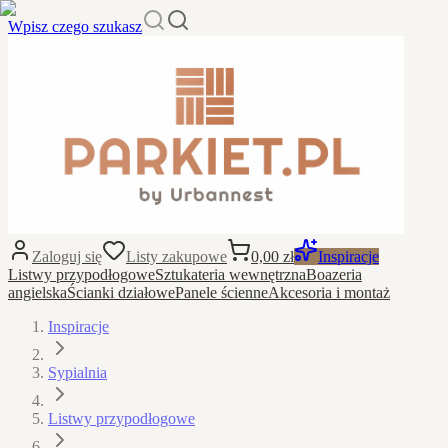
Wpisz czego szukasz
Zaloguj się
Listy zakupowe
0,00 zł
Inspiracje
Listwy przypodłogowe
Sztukateria wewnętrzna
Boazeria
angielska
Ścianki działowe
Panele ścienne
Akcesoria i montaż
Inspiracje
Sypialnia
Listwy przypodłogowe