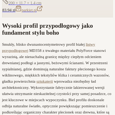
200 × 11.7 × 1.4
cm
83.94
zł
parkiet.pl
Wysoki profil przypodłogowy jako
fundament stylu boho
Smukły, blisko dwunastocentymetrowy profil białej
listwy
przypodłogowej
MD358 z trwałego materiału PolyForce stanowi
wyrazistą, ale nienachalną granicę między ciepłym odcieniem
drewnianej podłogi a jasnymi, beżowymi ścianami. W przestrzeni
sypialnianej, gdzie dominują naturalne faktury plecionego kosza
wiklinowego, miękkich tekstyliów łóżka i ceramicznych wazonów,
gładka powierzchnia
sztukaterii
wprowadza niezbędny ład
architektoniczny. Wykorzystanie fabrycznie lakierowanej wersji
ułatwia utrzymanie nieskazitelnej czystości przy samej posadzce, co
jest kluczowe w miejscach wypoczynku. Biel profilu doskonale
odbija naturalne światło, optycznie powiększając pomieszczenie i
podkreślając organiczny charakter plecionek oraz drewna, które są