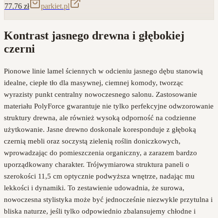
77.76
zł
parkiet.pl
Kontrast jasnego drewna i głębokiej
czerni
Pionowe linie lamel ściennych w odcieniu jasnego dębu stanowią
idealne, ciepłe tło dla masywnej, ciemnej komody, tworząc
wyrazisty punkt centralny nowoczesnego salonu. Zastosowanie
materiału PolyForce gwarantuje nie tylko perfekcyjne odwzorowanie
struktury drewna, ale również wysoką odporność na codzienne
użytkowanie. Jasne drewno doskonale koresponduje z głęboką
czernią mebli oraz soczystą zielenią roślin doniczkowych,
wprowadzając do pomieszczenia organiczny, a zarazem bardzo
uporządkowany charakter. Trójwymiarowa struktura paneli o
szerokości 11,5 cm optycznie podwyższa wnętrze, nadając mu
lekkości i dynamiki. To zestawienie udowadnia, że surowa,
nowoczesna stylistyka może być jednocześnie niezwykle przytulna i
bliska naturze, jeśli tylko odpowiednio zbalansujemy chłodne i