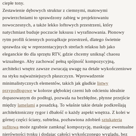
ciepłe tony.
Zestawienie dębowych struktur z ciemnymi, matowymi
powierzchniami to sprawdzony zabieg w projektowaniu
nowoczesnych, a także lekko loftowych przestrzeni, który
natychmiast buduje poczucie luksusu i wyrafinowania. Pionowy
rytm profili ściennych porządkuje przestrzeń, dlatego świetnie
sprawdza się w reprezentacyjnych strefach relaksu lub jako
eleganckie tło dla sprzętu RTV, gdzie chcemy uniknąć chaosu
wizualnego. Aby zachować pełną spójność kompozycyjną,
architekci wnętrz zawsze zwracają uwagę na detale wykończeniowe
na styku najważniejszych płaszczyzn. Wprowadzenie
minimalistycznych elementów, takich jak gładkie
listwy
przypodłogowe
w kolorze głębokiej czerni lub odcieniu idealnie
dopasowanym do podłogi, pozwala na bezbłędne, płynne przejście
między
lamelami
a posadzką. To właśnie takie detale podkreślają
architektoniczny rygor i dbałość o każdy aspekt wnętrza. Z kolei w
górnej części ściany, subtelna, pozbawiona zdobień
sztukateria
sufitowa
może zgrabnie zamknąć kompozycję, maskując ewentualne
nierówności tynku i dodając całości wykończonego wyglądu, bez