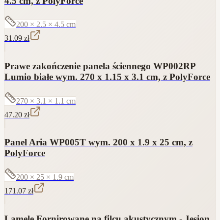
4.5 cm, z PolyForce
200 × 2.5 × 4.5
cm
31.09
zł
Prawe zakończenie panela ściennego WP002RP
Lumio białe wym. 270 x 1.15 x 3.1 cm, z PolyForce
270 × 3.1 × 1.1
cm
47.20
zł
Panel Aria WP005T wym. 200 x 1.9 x 25 cm, z
PolyForce
200 × 25 × 1.9
cm
171.07
zł
Lamele Fornirowane na filcu akustycznym - Jesion