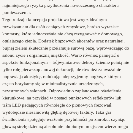
najmniejszego ryzyka przytłoczenia nowoczesnego charakteru
pomieszczenia.
Tego rodzaju koncepcja projektowa jest wręcz idealnym
rozwiązaniem dla osób ceniących zmysłowe, bardzo wyraziste
kontrasty, które jednocześnie nie chcą rezygnować z domowego,
otulającego ciepła. Dodatek brązowych akcentów oraz naturalnej,
bujnej zieleni skutecznie przełamuje surową bazę, wprowadzając do
salonu życie i organiczną miękkość. Warto również pamiętać o
aspekcie funkcjonalnym – trójwymiarowe dekory ścienne pełnią nie
tylko rolę pierwszoplanowej dekoracji, ale również zauważalnie
poprawiają akustykę, redukując nieprzyjemny pogłos, z którym
często borykamy się w minimalistycznie urządzonych,
przestronnych salonach. Odpowiednio zaplanowane oświetlenie
kierunkowe, na przykład w postaci punktowych reflektorów lub
taśm LED padających równolegle do pionowych frezowań,
wydobędzie niesamowitą głębię dębowej faktury. Taka gra
światłocienia spotęguje wrażenie przytulności po zmroku, czyniąc
główną strefę dzienną absolutnie ulubionym miejscem wieczornego