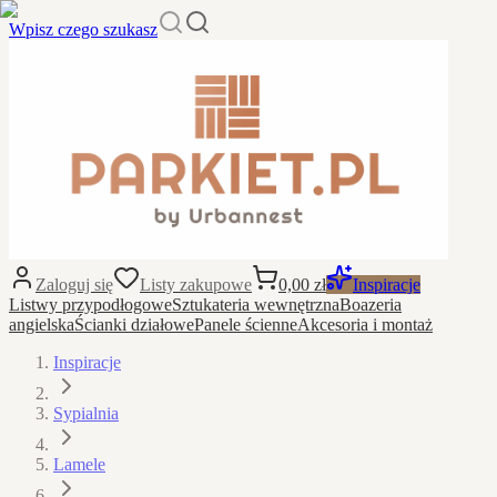
Wpisz czego szukasz
Zaloguj się
Listy zakupowe
0,00 zł
Inspiracje
Listwy przypodłogowe
Sztukateria wewnętrzna
Boazeria
angielska
Ścianki działowe
Panele ścienne
Akcesoria i montaż
Inspiracje
Sypialnia
Lamele