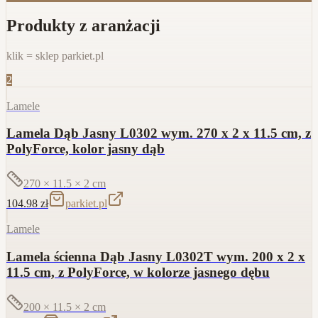
Produkty z aranżacji
klik = sklep parkiet.pl
2
Lamele
Lamela Dąb Jasny L0302 wym. 270 x 2 x 11.5 cm, z
PolyForce, kolor jasny dąb
270 × 11.5 × 2
cm
104.98
zł
parkiet.pl
Lamele
Lamela ścienna Dąb Jasny L0302T wym. 200 x 2 x
11.5 cm, z PolyForce, w kolorze jasnego dębu
200 × 11.5 × 2
cm