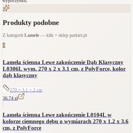
wypoczynku.
Produkty podobne
Z kategorii
Lamele
— klik = sklep parkiet.pl
8
Lamela ścienna Lewe zakończenie Dąb Klasyczny
L0306L wym. 270 x 2 x 3.1 cm, z PolyForce, kolor
dąb klasyczny
270 × 3.1 × 2
cm
36.74
zł
Lamela ścienna Lewe zakończenie L0104L w
kolorze ciemnego dębu o wymiarach 270 x 1.2 x 3.6
cm, z PolyForce