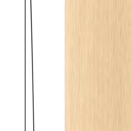
Listwa przypodłogowa MD094P biała RAL 9003
wym. 200 x 1.2 x 9.4 cm, z PolyForce
200 × 9.4 × 1.2
cm
82.04
zł
parkiet.pl
Geometria i proporcje w nowoczesnej
klasyce
Wyraźne ramy wyznaczone przez białe skrzydło drzwiowe oraz
subtelny profil ścienny o szerokości 4 centymetrów nadają
przestrzeni komunikacyjnej rytm i porządek. Zastosowanie
polimerowego materiału gwarantuje nie tylko idealną gładkość
powierzchni, ale przede wszystkim wysoką odporność na
uszkodzenia mechaniczne, co w wąskim korytarzu ma kluczowe
znaczenie. Neutralna, jasna baza w odcieniach bieli, beżu i
delikatnego brązu stanowi doskonałe tło dla geometrycznych
podziałów. Uzupełnieniem pionowych linii jest solidna, ponad