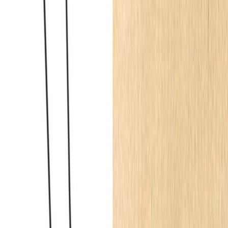
Listwa przypodłogowa MDF lakierowana biała z
wodoodporną powłoką ESTILO 8cm
200 × 8 × 1.6
cm
22.90
zł
Listwa przypodłogowa MDF lakierowana biała z
wodoodporną powłoką TRIO SLIM 6cm
200 × 6 × 1.2
cm
17.50
zł
Listwa przypodłogowa MDF lakierowana biała z
wodoodporną powłoką PRIMA 6cm
200 × 6 × 1.6
cm
17.90
zł