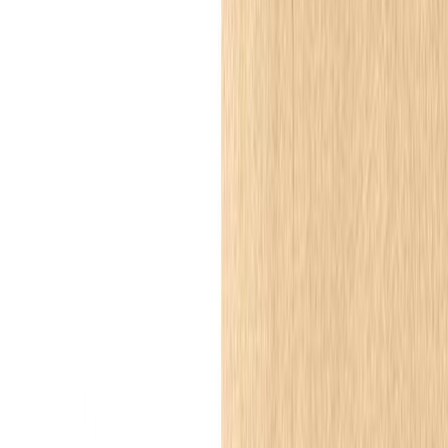
Aranżacja
Listwy przypodłogowe
Jasny korytarz z białą boazerią i
drewnianą podłogą, wykończony listwą
przypodłogową MD094P PolyForce
Korytarz
nowoczesna klasyka
Paleta
Biel, jasny beż/szarość, ciepłe odcienie drewna.
Produkty z aranżacji