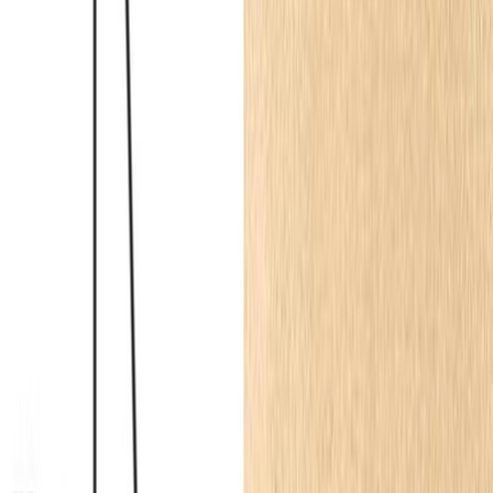
dziewięciocentymetrowa
listwa przypodłogowa
, która płynnie łączy
płaszczyznę ściany z posadzką, maskując ewentualne szczeliny
dylatacyjne i chroniąc dolne partie przed zabrudzeniami.
Styl określany jako nowoczesna klasyka czerpie z tradycyjnych
rozwiązań architektonicznych, jednak adaptuje je do współczesnych,
minimalistycznych potrzeb. Wąskie ramki ścienne tworzą iluzję
wyższych pomieszczeń, prowadząc wzrok ku górze i nadając
korytarzowi reprezentacyjny charakter bez efektu przytłoczenia.
Tego typu geometryczne podziały doskonale współpracują z
gładkimi powierzchniami i stonowaną kolorystyką, pozwalając na
wyeksponowanie szlachetnych materiałów podłogowych. Aby
zachować spójność wizualną, profile wykończeniowe maluje się
często na ten sam odcień co ściany lub drzwi, wykorzystując do tego
celu fabrycznie zagruntowane powłoki, które ułatwiają absorpcję
farby. W przypadku wyboru wariantu pokrytego lakierem w
odcieniu bieli sygnałowej, zyskujemy gotowy do montażu element o
satynowym wykończeniu, który pięknie odbija światło w często
niedoświetlonych ciągach komunikacyjnych.