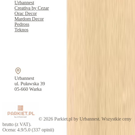
Urbannest
Creativa by Cezar
Orac Decor
Mardom Decor
Pedross
Teknos
Kontakt
790 220 200
dok@parkiet.pl
Urbannest
ul. Puławska 39
05-660 Warka
Blog
Forum
©
2026
Parkiet.pl by Urbannest. Wszystkie ceny
brutto (z VAT).
Ocena: 4.9/5.0 (337 opinii)