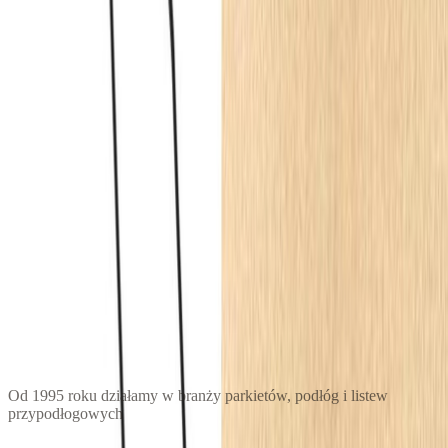
38.38
zł
Listwa przypodłogowa flex - Orac Decor SX104F
200 × 15 × 1.7
cm
497.60
zł
Listwa przypodłogowa flex - Orac Decor SX105F
200 × 11 × 1.3
cm
359.60
zł
← Wróć do
Listwy przypodłogowe
30 lat doświadczenia
Od 1995 roku działamy w branży parkietów, podłóg i listew
przypodłogowych