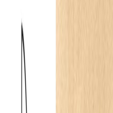
klik = sklep parkiet.pl
3
Sztukateria ścienna
MD002 Listwa ścienna biała wym. 200 x 1.8 x 4 cm,
z PolyForce
200 × 4 × 1.8
cm
39.85
zł
parkiet.pl
Listwy przypodłogowe
MD094 Listwa przypodłogowa biała wym. 200 x
1.2 x 9.4 cm, z PolyForce
200 × 9.4 × 1.2
cm
68.36
zł
parkiet.pl
Listwy przypodłogowe