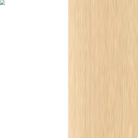
Wpisz czego szukasz
Zaloguj się
Listy zakupowe
0,00 zł
Inspiracje
Listwy przypodłogowe
Sztukateria wewnętrzna
Boazeria
angielska
Ścianki działowe
Panele ścienne
Akcesoria i montaż
Inspiracje
Korytarz
Listwy przypodłogowe