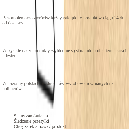
14 dni na odstąpienie
Bezproblemowo zwrócisz każdy zakupiony produkt w ciągu 14 dni
od dostawy
Gwarantujemy 100% satysfakcji
Wszystkie nasze produkty wybierane są starannie pod kątem jakości
i designu
Kupujesz polski produkt
Wspieramy polskich producentów wyrobów drewnianych i z
polimerów
Zamówienia
Status zamówienia
Śledzenie przesyłki
Chcę zareklamować produkt