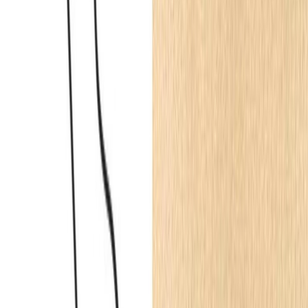
Listwa przypodłogowa MDF lakierowana biała z
wodoodporną powłoką TRIO SLIM 10cm
200 × 10 × 1.2
cm
20.90
zł
Listwa przypodłogowa fornirowana nielakierowana
CP60 (240 cm x 6 cm x 1,8 cm) sosna
240 × 6 × 1.8
cm
54.62
zł
Listwa przypodłogowa fornirowana nielakierowana
LP60 (240 cm x 5 cm x 3 cm) klon
240 × 5 × 3
cm