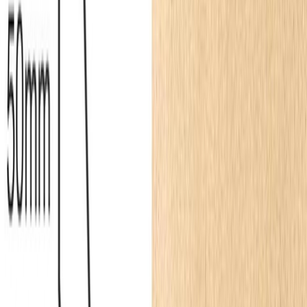
Aby w pełni wykorzystać potencjał tak zaplanowanej przestrzeni,
warto pomyśleć o płynnym przejściu pomiędzy płaszczyzną ściany a
sufitem. W tym kontekście doskonale sprawdzi się
sztukateria
sufitowa
, która domknie kompozycję i ukryje ewentualne
nierówności na styku płaszczyzn. Z kolei w dolnych partiach
korytarza, szczególnie w domach o dużym natężeniu ruchu,
alternatywą dla pojedynczych ramek może być klasyczna
boazeria
angielska
. Chroni ona większą powierzchnię ściany przed otarciami,
wprowadzając jednocześnie niezwykle elegancki, ponadczasowy
detal. Taki zestaw architektoniczny to inwestycja w trwałość i
estetykę, która sprawdzi się zarówno w kamienicy, jak i
nowoczesnym apartamencie.
Produkty podobne
Z kategorii
Listwy przypodłogowe
— klik = sklep parkiet.pl
8