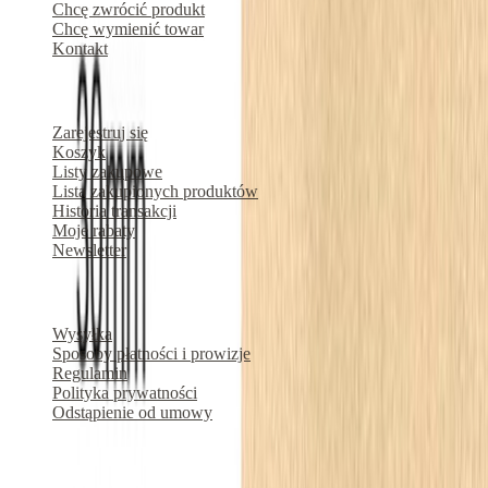
Chcę zwrócić produkt
Chcę wymienić towar
Kontakt
Konto
Zarejestruj się
Koszyk
Listy zakupowe
Lista zakupionych produktów
Historia transakcji
Moje rabaty
Newsletter
O nas
Wysyłka
Sposoby płatności i prowizje
Regulamin
Polityka prywatności
Odstąpienie od umowy
Marki produktowe