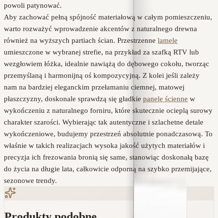
powoli patynować.
Aby zachować pełną spójność materiałową w całym pomieszczeniu,
warto rozważyć wprowadzenie akcentów z naturalnego drewna
również na wyższych partiach ścian. Przestrzenne
lamele
umieszczone w wybranej strefie, na przykład za szafką RTV lub
wezgłowiem łóżka, idealnie nawiążą do dębowego cokołu, tworząc
przemyślaną i harmonijną oś kompozycyjną. Z kolei jeśli zależy
nam na bardziej eleganckim przełamaniu ciemnej, matowej
płaszczyzny, doskonale sprawdzą się gładkie
panele ścienne
w
wykończeniu z naturalnego forniru, które skutecznie ocieplą surowy
charakter szarości. Wybierając tak autentyczne i szlachetne detale
wykończeniowe, budujemy przestrzeń absolutnie ponadczasową. To
właśnie w takich realizacjach wysoka jakość użytych materiałów i
precyzja ich frezowania bronią się same, stanowiąc doskonałą bazę
do życia na długie lata, całkowicie odporną na szybko przemijające,
sezonowe trendy.
Produkty podobne