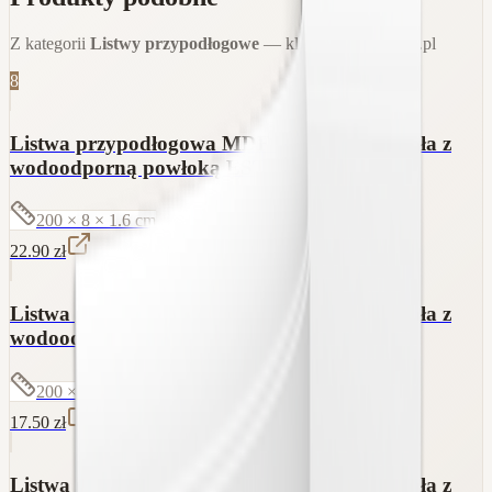
Z kategorii
Listwy przypodłogowe
— klik = sklep parkiet.pl
8
Listwa przypodłogowa MDF lakierowana biała z
wodoodporną powłoką ESTILO 8cm
200 × 8 × 1.6
cm
22.90
zł
Listwa przypodłogowa MDF lakierowana biała z
wodoodporną powłoką TRIO SLIM 6cm
200 × 6 × 1.2
cm
17.50
zł
Listwa przypodłogowa MDF lakierowana biała z