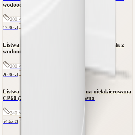
wodoodporną powłoką PRIMA 6cm
200 × 6 × 1.6
cm
17.90
zł
Listwa przypodłogowa MDF lakierowana biała z
wodoodporną powłoką TRIO SLIM 10cm
200 × 10 × 1.2
cm
20.90
zł
Listwa przypodłogowa fornirowana nielakierowana
CP60 (240 cm x 6 cm x 1,8 cm) sosna
240 × 6 × 1.8
cm
54.62
zł