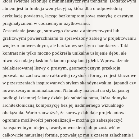
która świetnie rezonuje z minimalistycznymi trendami. Dodatkowym
atutem jest tu funkcja wentylacyjna, która dba o odpowiednią
cyrkulację powietrza, łącząc bezkompromisową estetykę z czystym
pragmatyzmem w codziennym użytkowaniu.
Zestawienie jasnego, surowego drewna z antracytowymi lub
grafitowymi powierzchniami to sprawdzony zabieg w projektowaniu
wnętrz o uniwersalnym, ale bardzo wyrazistym charakterze. Taki
kontrast nie tylko mocno podkreśla unikalne usłojenie dębu, ale
również nadaje płaskim ścianom pożądanej głębi. Wprowadzenie
nielakierowanej listwy o prostym, geometrycznym przekroju
pozwala na zachowanie całkowitej czystości formy, co jest kluczowe
w przestrzeniach inspirowanych stylem skandynawskim, japandi czy
nowoczesnym minimalizmem. Naturalny materiał na styku jasnej
podłogi i ciemnej ściany działa jak subtelna rama, która domyka
architektoniczną kompozycję bez jej nadmiernego wizualnego
obciążania. Warto zauważyć, że surowy dąb daje projektantowi
ogromne możliwości personalizacji – można go zabezpieczyć
transparentnym olejem, twardym woskiem lub pozostawić w
całkowicie naturalnej formie, pozwalając mu z czasem szlachetnie i