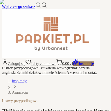
Wpisz czego szukasz
Zaloguj się
Listy zakupowe
0,00 zł
Inspiracje
Listwy przypodłogowe
Sztukateria wewnętrzna
Boazeria
angielska
Ścianki działowe
Panele ścienne
Akcesoria i montaż
Inspiracje
Aranżacja
Listwy przypodłogowe