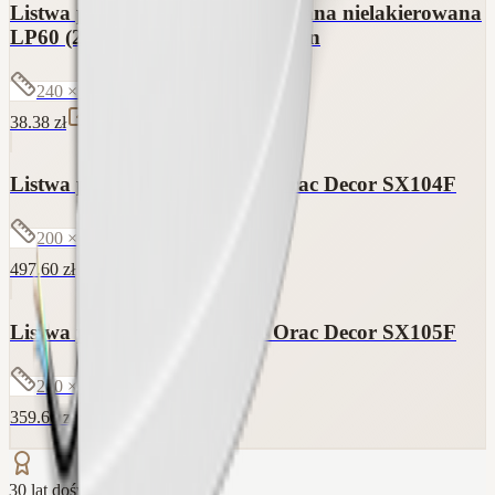
Listwa przypodłogowa fornirowana nielakierowana
LP60 (240 cm x 5 cm x 3 cm) klon
240 × 5 × 3
cm
38.38
zł
Listwa przypodłogowa flex - Orac Decor SX104F
200 × 15 × 1.7
cm
497.60
zł
Listwa przypodłogowa flex - Orac Decor SX105F
200 × 11 × 1.3
cm
359.60
zł
30 lat doświadczenia